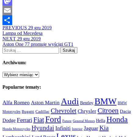
Facebook
Mastodon
Email
PREVIOUS
29 gru 2019
Share
Lampa od Mecedesa
NEXT
29 gru 2019
Aston One 77 promuje wyścigi GT1
Szukaj:
Archiwum:
Archiwum:
Popularne tematy:
Audi
BMW
Alfa Romeo
Aston Martin
Bentley
BMW
Citroen
Chevrolet
Chrysler
Dacia
Bugatti
Cadillac
Motorcycles
Ford
Honda
Fiat
Ferrari
Dodge
Hella
Future
General Motors
Hyundai
Kia
Infiniti
Jaguar
Honda Motorcycles
Interior
Lexus
Lamborghini