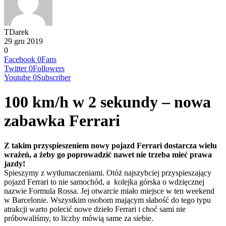
TDarek
29 gru 2019
0
Facebook
0
Fans
Twitter
0
Followers
Youtube
0
Subscriber
100 km/h w 2 sekundy – nowa
zabawka Ferrari
Z takim przyspieszeniem nowy pojazd Ferrari dostarcza wielu
wrażeń, a żeby go poprowadzić nawet nie trzeba mieć prawa
jazdy!
Spieszymy z wytłumaczeniami. Otóż najszybciej przyspieszający
pojazd Ferrari to nie samochód, a kolejka górska o wdzięcznej
nazwie Formula Rossa. Jej otwarcie miało miejsce w ten weekend
w Barcelonie. Wszystkim osobom mającym słabość do tego typu
atrakcji warto polecić nowe dzieło Ferrari i choć sami nie
próbowaliśmy, to liczby mówią same za siebie.