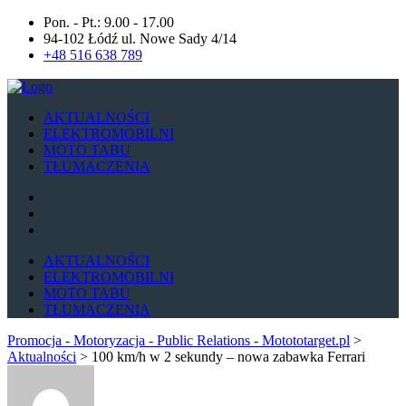
Pon. - Pt.: 9.00 - 17.00
94-102 Łódź ul. Nowe Sady 4/14
+48 516 638 789
AKTUALNOŚCI
ELEKTROMOBILNI
MOTO TABU
TŁUMACZENIA
AKTUALNOŚCI
ELEKTROMOBILNI
MOTO TABU
TŁUMACZENIA
Promocja - Motoryzacja - Public Relations - Motototarget.pl
>
Aktualności
>
100 km/h w 2 sekundy – nowa zabawka Ferrari