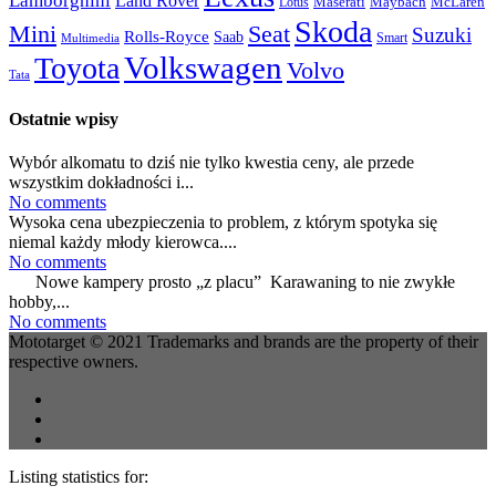
Land Rover
McLaren
Maserati
Maybach
Lotus
Skoda
Mini
Seat
Suzuki
Rolls-Royce
Saab
Smart
Multimedia
Volkswagen
Toyota
Volvo
Tata
Ostatnie wpisy
Wybór alkomatu to dziś nie tylko kwestia ceny, ale przede
wszystkim dokładności i...
No comments
Wysoka cena ubezpieczenia to problem, z którym spotyka się
niemal każdy młody kierowca....
No comments
Nowe kampery prosto „z placu” Karawaning to nie zwykłe
hobby,...
No comments
Mototarget © 2021 Trademarks and brands are the property of their
respective owners.
Listing statistics for: