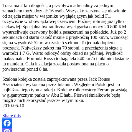
Trasa ma 2 km długości, a przypływu adrenaliny za jednym
zamachem może doznać 16 osób. Wszystko zaczyna się niewinnie
od zajęcia miejsc w wagoniku wyglądającym jak bolid F1,
oczywiście w obowiązkowej czerwieni. Później robi się już tylko
ciekawiej. Specjalna hydrauliczna wyciągarka o mocy 20 800 KM
wystrzeliwuje czerwony bolid z pasażerami na pokładzie. Już po 2
sekundach od startu całość mknie z prędkością 100 km/h, wznosząc
się na wysokość 52 m w czasie 5 s.ekund To jednak dopiero
początek. Najwęższy zakręt ma 70 stopni, a przeciążenia sięgają
wartości 1,7 G. Warto odłożyć obfity obiad na później. Prędkość
maksymalna Formula Rossa to bagatela 240 km/h i nikt nie dostanie
tu mandatu. Cała instalacja została postawiona na placu o
powierzchni ponad 8 ha.
Szalona kolejka została zaprojektowana przez Jack Rouse
Associates i wykonana przez Intamin. Względem Polski jest to
najbliższa tego typu atrakcja. Kolejne rollercostery Ferrari powstają
w gigantycznym parku w Abu Dhabi. Pierwsi śmiałkowie będą
mogli z nich skorzystać jeszcze w tym roku.
2010-05-10
Share this