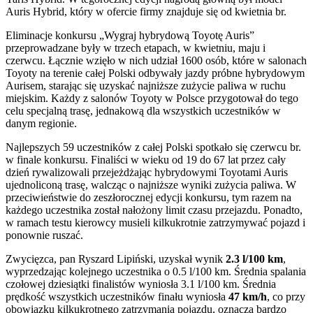
Auris Hybrid, który w ofercie firmy znajduje się od kwietnia br.
Eliminacje konkursu „Wygraj hybrydową Toyotę Auris”
przeprowadzane były w trzech etapach, w kwietniu, maju i
czerwcu. Łącznie wzięło w nich udział 1600 osób, które w salonach
Toyoty na terenie całej Polski odbywały jazdy próbne hybrydowym
Aurisem, starając się uzyskać najniższe zużycie paliwa w ruchu
miejskim. Każdy z salonów Toyoty w Polsce przygotował do tego
celu specjalną trasę, jednakową dla wszystkich uczestników w
danym regionie.
Najlepszych 59 uczestników z całej Polski spotkało się czerwcu br.
w finale konkursu. Finaliści w wieku od 19 do 67 lat przez cały
dzień rywalizowali przejeżdżając hybrydowymi Toyotami Auris
ujednoliconą trasę, walcząc o najniższe wyniki zużycia paliwa. W
przeciwieństwie do zeszłorocznej edycji konkursu, tym razem na
każdego uczestnika został nałożony limit czasu przejazdu. Ponadto,
w ramach testu kierowcy musieli kilkukrotnie zatrzymywać pojazd i
ponownie ruszać.
Zwycięzca, pan Ryszard Lipiński, uzyskał wynik
2.3 l/100 km
,
wyprzedzając kolejnego uczestnika o 0.5 l/100 km. Średnia spalania
czołowej dziesiątki finalistów wyniosła 3.1 l/100 km. Średnia
prędkość wszystkich uczestników finału wyniosła
47 km/h
, co przy
obowiązku kilkukrotnego zatrzymania pojazdu, oznacza bardzo