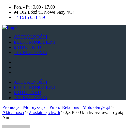
Pon. - Pt.: 9.00 - 17.00
94-102 Łódź ul. Nowe Sady 4/14
+48 516 638 789
AKTUALNOŚCI
ELEKTROMOBILNI
MOTO TABU
TŁUMACZENIA
AKTUALNOŚCI
ELEKTROMOBILNI
MOTO TABU
TŁUMACZENIA
Promocja - Motoryzacja - Public Relations - Motototarget.pl
>
Aktualności
>
Z ostatniej chwili
>
2,3 l/100 km hybrydową Toyotą
Auris