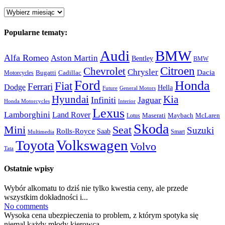
Archiwum:
Popularne tematy:
Audi
BMW
Alfa Romeo
Aston Martin
Bentley
BMW
Citroen
Chevrolet
Chrysler
Dacia
Bugatti
Cadillac
Motorcycles
Ford
Honda
Fiat
Ferrari
Dodge
Hella
Future
General Motors
Hyundai
Kia
Infiniti
Jaguar
Honda Motorcycles
Interior
Lexus
Lamborghini
Land Rover
McLaren
Maserati
Maybach
Lotus
Skoda
Mini
Seat
Suzuki
Rolls-Royce
Saab
Smart
Multimedia
Volkswagen
Toyota
Volvo
Tata
Ostatnie wpisy
Wybór alkomatu to dziś nie tylko kwestia ceny, ale przede
wszystkim dokładności i...
No comments
Wysoka cena ubezpieczenia to problem, z którym spotyka się
niemal każdy młody kierowca....