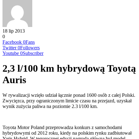
18 lip 2013
0
Facebook
0
Fans
Twitter
0
Followers
Youtube
0
Subscriber
2,3 l/100 km hybrydową Toyotą
Auris
W rywalizacji wzięło udział łącznie ponad 1600 osób z całej Polski.
Zwycięzca, przy ograniczonym limicie czasu na przejazd, uzyskał
wynik zużycia paliwa na poziomie 2.3 l/100 km.
Toyota Motor Poland przeprowadza konkurs z samochodami
hybrydowymi od 2012 roku, kiedy na polskim rynku zadbiutował
Yaris Hybrid. W tegorocznej edycji nagrodą główną był model