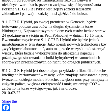
napędu hybrydowego jest zmniejszenie zużycia paliwa w
niektórych warunkach, przez co zwiększa się efektywność auta –
Porsche 911 GT3 R Hybrid jest lżejszy (dzięki lżejszemu
zbiornikowi paliwa) i rzadziej musi zjeżdżać do boksu.
911 GT3 R Hybrid, po swojej premierze w Genewie, będzie
testowane podczas zawodów na długim dystansie na torze
Nürburgring. Najważniejszym punktem tych testów będzie start w
24-godzinnym wyścigu na Pętli Północnej w dniach 15-16 maja.
Ewentualne zwycięstwo 911 GT3 R Hybrid nie będzie jednak
najistotniejsze w tym starcie. Jako nośnik nowych technologii i tzw.
„wyścigowe laboratorium”, auto ma przede wszystkim dostarczyć
wiedzy, która będzie wykorzystana do ulepszenia napędu i
późniejszego stosowania techniki hybrydowej w samochodach
sportowych przeznaczonych do ruchu po drogach publicznych.
911 GT3 R Hybrid jest doskonałym przykładem filozofii „Porsche
Intelligent Performance” – zasady, która znajduje zastosowania przy
tworzeniu każdego modelu Porsche: „większa moc przy mniejszym
zużyciu paliwa, większa efektywność i mniejsze emisje CO2 –
zarówno na torze wyścigowym, jak i na drodze.
2010-02-22
Share this