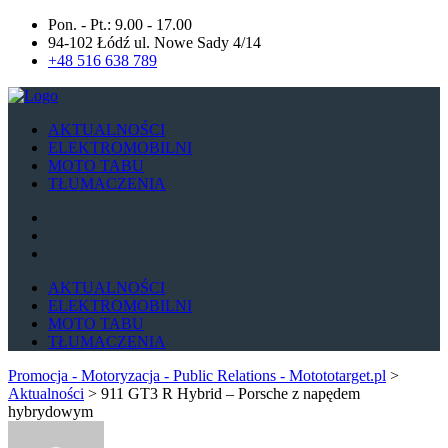
Pon. - Pt.: 9.00 - 17.00
94-102 Łódź ul. Nowe Sady 4/14
+48 516 638 789
AKTUALNOŚCI
ELEKTROMOBILNI
MOTO TABU
TŁUMACZENIA
AKTUALNOŚCI
ELEKTROMOBILNI
MOTO TABU
TŁUMACZENIA
Promocja - Motoryzacja - Public Relations - Motototarget.pl
>
Aktualności
>
911 GT3 R Hybrid – Porsche z napędem
hybrydowym