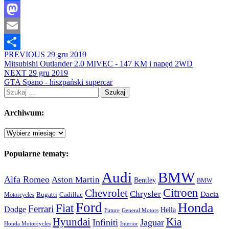
Facebook
Mastodon
Email
PREVIOUS
29 gru 2019
Share
Mitsubishi Outlander 2.0 MIVEC - 147 KM i napęd 2WD
NEXT
29 gru 2019
GTA Spano - hiszpański supercar
Szukaj:
Archiwum:
Archiwum:
Popularne tematy:
Audi
BMW
Alfa Romeo
Aston Martin
Bentley
BMW
Citroen
Chevrolet
Chrysler
Dacia
Bugatti
Cadillac
Motorcycles
Ford
Honda
Fiat
Ferrari
Dodge
Hella
Future
General Motors
Hyundai
Kia
Infiniti
Jaguar
Honda Motorcycles
Interior