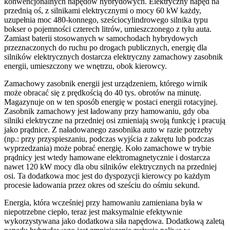
konwencjonalnych napędów hybrydowych. Elektryczny napęd na
przednią oś, z silnikami elektrycznymi o mocy 60 kW każdy,
uzupełnia moc 480-konnego, sześciocylindrowego silnika typu
bokser o pojemności czterech litrów, umieszczonego z tyłu auta.
Zamiast baterii stosowanych w samochodach hybrydowych
przeznaczonych do ruchu po drogach publicznych, energię dla
silników elektrycznych dostarcza elektryczny zamachowy zasobnik
energii, umieszczony we wnętrzu, obok kierowcy.
Zamachowy zasobnik energii jest urządzeniem, którego wirnik
może obracać się z prędkością do 40 tys. obrotów na minutę.
Magazynuje on w ten sposób energię w postaci energii rotacyjnej.
Zasobnik zamachowy jest ładowany przy hamowaniu, gdy oba
silniki elektryczne na przedniej osi zmieniają swoją funkcję i pracują
jako prądnice. Z naładowanego zasobnika auto w razie potrzeby
(np.: przy przyspieszaniu, podczas wyjścia z zakrętu lub podczas
wyprzedzania) może pobrać energię. Koło zamachowe w trybie
prądnicy jest wtedy hamowane elektromagnetycznie i dostarcza
nawet 120 kW mocy dla obu silników elektrycznych na przedniej
osi. Ta dodatkowa moc jest do dyspozycji kierowcy po każdym
procesie ładowania przez okres od sześciu do ośmiu sekund.
Energia, która wcześniej przy hamowaniu zamieniana była w
niepotrzebne ciepło, teraz jest maksymalnie efektywnie
wykorzystywana jako dodatkowa siła napędowa. Dodatkową zaletą