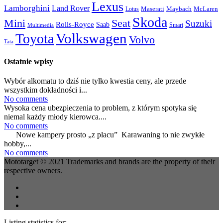
Lexus
Lamborghini
Land Rover
McLaren
Maserati
Maybach
Lotus
Skoda
Mini
Seat
Suzuki
Rolls-Royce
Saab
Smart
Multimedia
Volkswagen
Toyota
Volvo
Tata
Ostatnie wpisy
Wybór alkomatu to dziś nie tylko kwestia ceny, ale przede
wszystkim dokładności i...
No comments
Wysoka cena ubezpieczenia to problem, z którym spotyka się
niemal każdy młody kierowca....
No comments
Nowe kampery prosto „z placu” Karawaning to nie zwykłe
hobby,...
No comments
Mototarget © 2021 Trademarks and brands are the property of their
respective owners.
Listing statistics for: