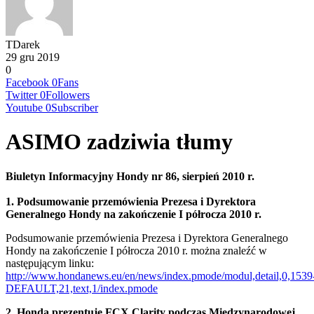
TDarek
29 gru 2019
0
Facebook
0
Fans
Twitter
0
Followers
Youtube
0
Subscriber
ASIMO zadziwia tłumy
Biuletyn Informacyjny Hondy nr 86, sierpień 2010 r.
1. Podsumowanie przemówienia Prezesa i Dyrektora
Generalnego Hondy na zakończenie I półrocza 2010 r.
Podsumowanie przemówienia Prezesa i Dyrektora Generalnego
Hondy na zakończenie I półrocza 2010 r. można znaleźć w
następującym linku:
http://www.hondanews.eu/en/news/index.pmode/modul,detail,0,1539
DEFAULT,21,text,1/index.pmode
2. Honda prezentuje FCX Clarity podczas Międzynarodowej