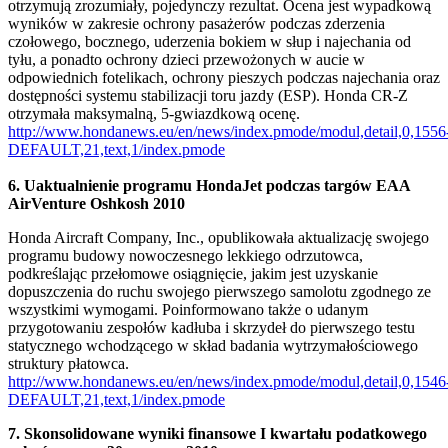
otrzymują zrozumiały, pojedynczy rezultat. Ocena jest wypadkową
wyników w zakresie ochrony pasażerów podczas zderzenia
czołowego, bocznego, uderzenia bokiem w słup i najechania od
tyłu, a ponadto ochrony dzieci przewożonych w aucie w
odpowiednich fotelikach, ochrony pieszych podczas najechania oraz
dostępności systemu stabilizacji toru jazdy (ESP). Honda CR-Z
otrzymała maksymalną, 5-gwiazdkową ocenę.
http://www.hondanews.eu/en/news/index.pmode/modul,detail,0,1556
DEFAULT,21,text,1/index.pmode
6. Uaktualnienie programu HondaJet podczas targów EAA
AirVenture Oshkosh 2010
Honda Aircraft Company, Inc., opublikowała aktualizację swojego
programu budowy nowoczesnego lekkiego odrzutowca,
podkreślając przełomowe osiągnięcie, jakim jest uzyskanie
dopuszczenia do ruchu swojego pierwszego samolotu zgodnego ze
wszystkimi wymogami. Poinformowano także o udanym
przygotowaniu zespołów kadłuba i skrzydeł do pierwszego testu
statycznego wchodzącego w skład badania wytrzymałościowego
struktury płatowca.
http://www.hondanews.eu/en/news/index.pmode/modul,detail,0,1546
DEFAULT,21,text,1/index.pmode
7. Skonsolidowane wyniki finansowe I kwartału podatkowego