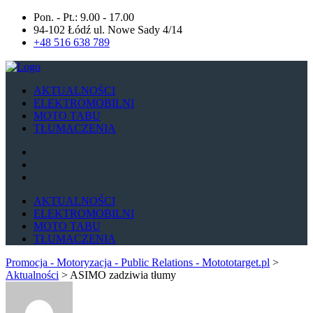
Pon. - Pt.: 9.00 - 17.00
94-102 Łódź ul. Nowe Sady 4/14
+48 516 638 789
AKTUALNOŚCI
ELEKTROMOBILNI
MOTO TABU
TŁUMACZENIA
AKTUALNOŚCI
ELEKTROMOBILNI
MOTO TABU
TŁUMACZENIA
Promocja - Motoryzacja - Public Relations - Motototarget.pl
>
Aktualności
>
ASIMO zadziwia tłumy