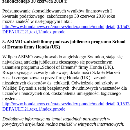
zakończonego 30 czerwca 2010 r.
Podsumowanie skonsolidowanych wyników finansowych I
kwartału podatkowego, zakończonego 30 czerwca 2010 roku
można znaleźć w następującym linku:
http://www.hondanews.eu/en/news/index.pmode/modul,detail,0,1547
DEFAULT,21,text,1/index.pmode
8. ASIMO zadziwił tłumy podczas jubileuszu programu School
of Dreams firmy Honda (UK)
W lipcu ASIMO zawędrował do angielskiego Swindon, stając się
największą atrakcją jubileuszu cieszącego się powszechnym
uznaniem programu „School of Dreams” firmy Honda (UK).
Rozpoczynająca czwarty rok swojej działalności Szkoła Marzeń
została zorganizowana przez firmę Honda (UK) i zespół
niezależnych ekspertów ds. edukacji. Odwiedzają oni szkoły w
Wielkiej Brytanii z serią bezpłatnych, dwudniowych warsztatów dla
uczniów i nauczycieli dot. doskonalenia umiejętności logicznego
myślenia.
http://www.hondanews.eu/en/news/index.pmode/modul,detail,0,1532
DEFAULT,21,text,1/index.pmode
Dodatkowe informacje na temat zagadnień poruszonych w
powyższych artykułach można znaleźć w witrynach internetowych: