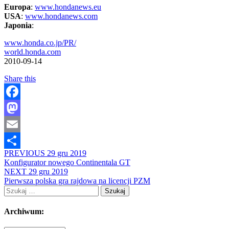
Europa
:
www.hondanews.eu
USA
:
www.hondanews.com
Japonia
:
www.honda.co.jp/PR/
world.honda.com
2010-09-14
Share this
Facebook
Mastodon
Email
PREVIOUS
29 gru 2019
Share
Konfigurator nowego Continentala GT
NEXT
29 gru 2019
Pierwsza polska gra rajdowa na licencji PZM
Szukaj:
Archiwum: