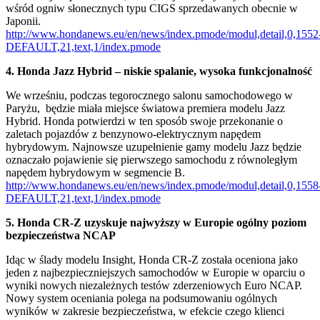
wśród ogniw słonecznych typu CIGS sprzedawanych obecnie w
Japonii.
http://www.hondanews.eu/en/news/index.pmode/modul,detail,0,1552
DEFAULT,21,text,1/index.pmode
4. Honda Jazz Hybrid – niskie spalanie, wysoka funkcjonalność
We wrześniu, podczas tegorocznego salonu samochodowego w
Paryżu, będzie miała miejsce światowa premiera modelu Jazz
Hybrid. Honda potwierdzi w ten sposób swoje przekonanie o
zaletach pojazdów z benzynowo-elektrycznym napędem
hybrydowym. Najnowsze uzupełnienie gamy modelu Jazz będzie
oznaczało pojawienie się pierwszego samochodu z równoległym
napędem hybrydowym w segmencie B.
http://www.hondanews.eu/en/news/index.pmode/modul,detail,0,1558
DEFAULT,21,text,1/index.pmode
5. Honda CR-Z uzyskuje najwyższy w Europie ogólny poziom
bezpieczeństwa NCAP
Idąc w ślady modelu Insight, Honda CR-Z została oceniona jako
jeden z najbezpieczniejszych samochodów w Europie w oparciu o
wyniki nowych niezależnych testów zderzeniowych Euro NCAP.
Nowy system oceniania polega na podsumowaniu ogólnych
wyników w zakresie bezpieczeństwa, w efekcie czego klienci