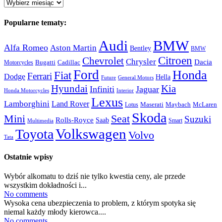
Archiwum:
Popularne tematy:
Audi
BMW
Alfa Romeo
Aston Martin
Bentley
BMW
Citroen
Chevrolet
Chrysler
Dacia
Bugatti
Cadillac
Motorcycles
Ford
Honda
Fiat
Ferrari
Dodge
Hella
Future
General Motors
Hyundai
Kia
Infiniti
Jaguar
Honda Motorcycles
Interior
Lexus
Lamborghini
Land Rover
McLaren
Maserati
Maybach
Lotus
Skoda
Mini
Seat
Suzuki
Rolls-Royce
Saab
Smart
Multimedia
Volkswagen
Toyota
Volvo
Tata
Ostatnie wpisy
Wybór alkomatu to dziś nie tylko kwestia ceny, ale przede
wszystkim dokładności i...
No comments
Wysoka cena ubezpieczenia to problem, z którym spotyka się
niemal każdy młody kierowca....
No comments