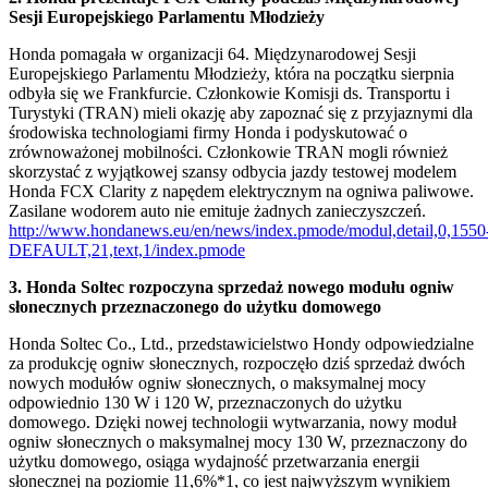
Sesji Europejskiego Parlamentu Młodzieży
Honda pomagała w organizacji 64. Międzynarodowej Sesji
Europejskiego Parlamentu Młodzieży, która na początku sierpnia
odbyła się we Frankfurcie. Członkowie Komisji ds. Transportu i
Turystyki (TRAN) mieli okazję aby zapoznać się z przyjaznymi dla
środowiska technologiami firmy Honda i podyskutować o
zrównoważonej mobilności. Członkowie TRAN mogli również
skorzystać z wyjątkowej szansy odbycia jazdy testowej modelem
Honda FCX Clarity z napędem elektrycznym na ogniwa paliwowe.
Zasilane wodorem auto nie emituje żadnych zanieczyszczeń.
http://www.hondanews.eu/en/news/index.pmode/modul,detail,0,1550
DEFAULT,21,text,1/index.pmode
3. Honda Soltec rozpoczyna sprzedaż nowego modułu ogniw
słonecznych przeznaczonego do użytku domowego
Honda Soltec Co., Ltd., przedstawicielstwo Hondy odpowiedzialne
za produkcję ogniw słonecznych, rozpoczęło dziś sprzedaż dwóch
nowych modułów ogniw słonecznych, o maksymalnej mocy
odpowiednio 130 W i 120 W, przeznaczonych do użytku
domowego. Dzięki nowej technologii wytwarzania, nowy moduł
ogniw słonecznych o maksymalnej mocy 130 W, przeznaczony do
użytku domowego, osiąga wydajność przetwarzania energii
słonecznej na poziomie 11,6%*1, co jest najwyższym wynikiem