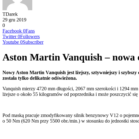
TDarek
29 gru 2019
0
Facebook
0
Fans
Twitter
0
Followers
Youtube
0
Subscriber
Aston Martin Vanquish – nowa 
Nowy Aston Martin Vanquish jest lżejszy, sztywniejszy i szybsz
została tylko delikatnie odświeżona.
Vanquish mierzy 4720 mm długości, 2067 mm szerokości i 1294 mm 
lżejsze o około 55 kilogramów od poprzednika i może poszczycić si
Pod maską pracuje zmodyfikowany silnik benzynowy V12 o pojemno
o 50 Nm (620 Nm przy 5500 obr./min.) w stosunku do jednostki st