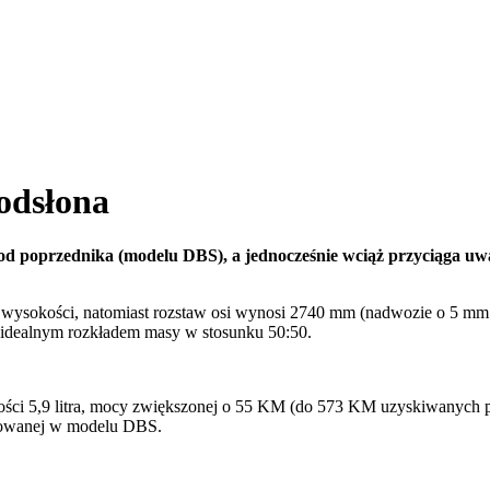
odsłona
y od poprzednika (modelu DBS), a jednocześnie wciąż przyciąga uw
wysokości, natomiast rozstaw osi wynosi 2740 mm (nadwozie o 5 mm 
ę idealnym rozkładem masy w stosunku 50:50.
ści 5,9 litra, mocy zwiększonej o 55 KM (do 573 KM uzyskiwanych
osowanej w modelu DBS.