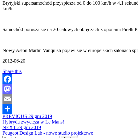
Brytyjski supersamochód przyspiesza od 0 do 100 km/h w 4,1 sekundy
km/h.
Samochód porusza się na 20-calowych obręczach z oponami Pirelli P
Nowy Aston Martin Vanquish pojawi się w europejskich salonach spr
2012-06-20
Share this
Facebook
Mastodon
Email
PREVIOUS
29 gru 2019
Share
Hybryda zwycięża w Le Mans!
NEXT
29 gru 2019
Peugeot Design Lab - nowe studio projektowe