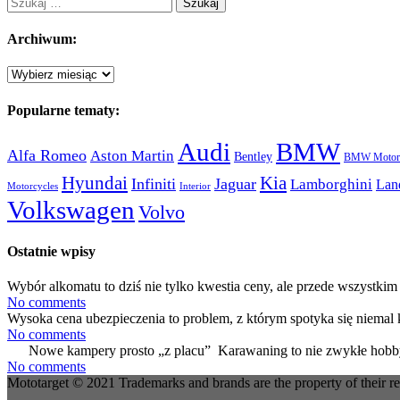
Szukaj:
Archiwum:
Archiwum:
Popularne tematy:
Audi
BMW
Alfa Romeo
Aston Martin
Bentley
BMW Motorc
Hyundai
Kia
Infiniti
Jaguar
Lamborghini
Lan
Motorcycles
Interior
Volkswagen
Volvo
Ostatnie wpisy
Wybór alkomatu to dziś nie tylko kwestia ceny, ale przede wszystkim 
No comments
Wysoka cena ubezpieczenia to problem, z którym spotyka się niemal 
No comments
Nowe kampery prosto „z placu” Karawaning to nie zwykłe hobby
No comments
Mototarget © 2021 Trademarks and brands are the property of their r