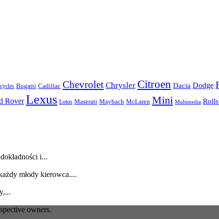
Citroen
Chevrolet
Chrysler
Dodge
Dacia
Bugatti
Cadillac
ycles
Lexus
Mini
d Rover
Roll
McLaren
Maserati
Maybach
Lotus
Multimedia
dokładności i...
każdy młody kierowca....
,...
espective owners.