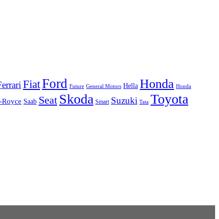
Ford
Honda
Fiat
Ferrari
Hella
Future
Honda
General Motors
Skoda
Toyota
Seat
Suzuki
s-Royce
Saab
Smart
Tata