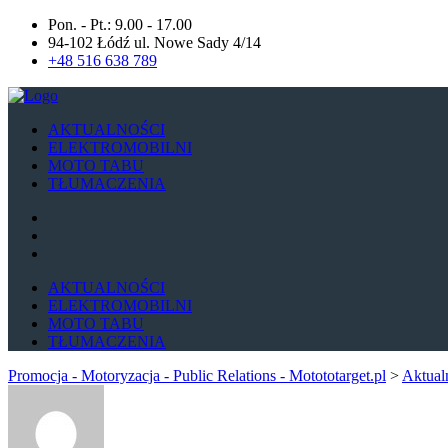
Pon. - Pt.: 9.00 - 17.00
94-102 Łódź ul. Nowe Sady 4/14
+48 516 638 789
AKTUALNOŚCI
ELEKTROMOBILNI
MOTO TABU
TŁUMACZENIA
AKTUALNOŚCI
ELEKTROMOBILNI
MOTO TABU
TŁUMACZENIA
Promocja - Motoryzacja - Public Relations - Motototarget.pl
>
Aktual