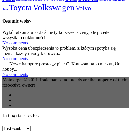
Volkswagen
Toyota
Volvo
Tata
Ostatnie wpisy
Wybór alkomatu to dziś nie tylko kwestia ceny, ale przede
wszystkim dokładności i...
No comments
Wysoka cena ubezpieczenia to problem, z którym spotyka się
niemal każdy młody kierowca....
No comments
Nowe kampery prosto „z placu” Karawaning to nie zwykłe
hobby,...
No comments
Mototarget © 2021 Trademarks and brands are the property of their
respective owners.
Listing statistics for: