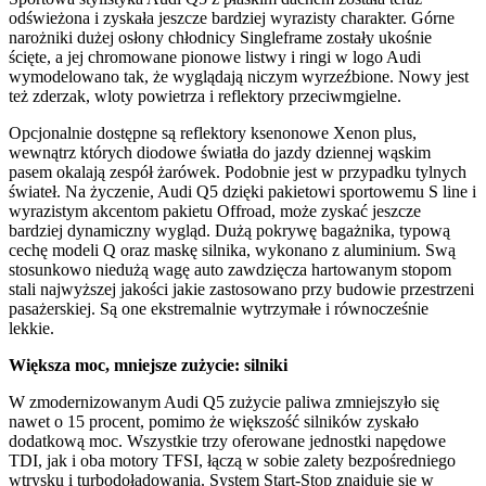
odświeżona i zyskała jeszcze bardziej wyrazisty charakter. Górne
narożniki dużej osłony chłodnicy Singleframe zostały ukośnie
ścięte, a jej chromowane pionowe listwy i ringi w logo Audi
wymodelowano tak, że wyglądają niczym wyrzeźbione. Nowy jest
też zderzak, wloty powietrza i reflektory przeciwmgielne.
Opcjonalnie dostępne są reflektory ksenonowe Xenon plus,
wewnątrz których diodowe światła do jazdy dziennej wąskim
pasem okalają zespół żarówek. Podobnie jest w przypadku tylnych
świateł. Na życzenie, Audi Q5 dzięki pakietowi sportowemu S line i
wyrazistym akcentom pakietu Offroad, może zyskać jeszcze
bardziej dynamiczny wygląd. Dużą pokrywę bagażnika, typową
cechę modeli Q oraz maskę silnika, wykonano z aluminium. Swą
stosunkowo niedużą wagę auto zawdzięcza hartowanym stopom
stali najwyższej jakości jakie zastosowano przy budowie przestrzeni
pasażerskiej. Są one ekstremalnie wytrzymałe i równocześnie
lekkie.
Większa moc, mniejsze zużycie: silniki
W zmodernizowanym Audi Q5 zużycie paliwa zmniejszyło się
nawet o 15 procent, pomimo że większość silników zyskało
dodatkową moc. Wszystkie trzy oferowane jednostki napędowe
TDI, jak i oba motory TFSI, łączą w sobie zalety bezpośredniego
wtrysku i turbodoładowania. System Start-Stop znajduje się w