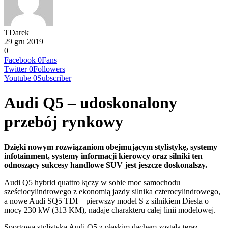
TDarek
29 gru 2019
0
Facebook
0
Fans
Twitter
0
Followers
Youtube
0
Subscriber
Audi Q5 – udoskonalony
przebój rynkowy
Dzięki nowym rozwiązaniom obejmującym stylistykę, systemy
infotainment, systemy informacji kierowcy oraz silniki ten
odnoszący sukcesy handlowe SUV jest jeszcze doskonalszy.
Audi Q5 hybrid quattro łączy w sobie moc samochodu
sześciocylindrowego z ekonomią jazdy silnika czterocylindrowego,
a nowe Audi SQ5 TDI – pierwszy model S z silnikiem Diesla o
mocy 230 kW (313 KM), nadaje charakteru całej linii modelowej.
Sportowa stylistyka Audi Q5 z płaskim dachem została teraz