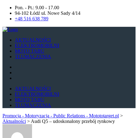
Pon. - Pt.: 9.00 - 17.00
94-102 Łódź ul. Nowe Sady 4/14
+48 516 638 789
AKTUALNOŚCI
ELEKTROMOBILNI
MOTO TABU
TŁUMACZENIA
AKTUALNOŚCI
ELEKTROMOBILNI
MOTO TABU
TŁUMACZENIA
Promocja - Motoryzacja - Public Relations - Motototarget.pl
>
Aktualności
>
Audi Q5 – udoskonalony przebój rynkowy