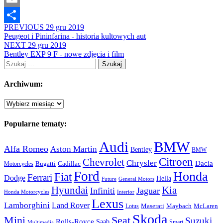
Email
PREVIOUS
29 gru 2019
Share
Peugeot i Pininfarina - historia kultowych aut
NEXT
29 gru 2019
Bentley EXP 9 F - nowe zdjęcia i film
Szukaj:
Archiwum:
Archiwum:
Popularne tematy:
Audi
BMW
Alfa Romeo
Aston Martin
Bentley
BMW
Citroen
Chevrolet
Chrysler
Dacia
Bugatti
Cadillac
Motorcycles
Ford
Honda
Fiat
Ferrari
Dodge
Hella
Future
General Motors
Hyundai
Kia
Infiniti
Jaguar
Honda Motorcycles
Interior
Lexus
Lamborghini
Land Rover
McLaren
Maserati
Maybach
Lotus
Skoda
Mini
Seat
Suzuki
Rolls-Royce
Saab
Smart
Multimedia