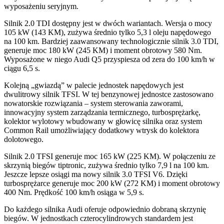
wyposażeniu seryjnym.
Silnik 2.0 TDI dostępny jest w dwóch wariantach. Wersja o mocy
105 kW (143 KM), zużywa średnio tylko 5,3 l oleju napędowego
na 100 km. Bardziej zaawansowany technologicznie silnik 3.0 TDI,
generuje moc 180 kW (245 KM) i moment obrotowy 580 Nm.
Wyposażone w niego Audi Q5 przyspiesza od zera do 100 km/h w
ciągu 6,5 s.
Kolejną „gwiazdą” w palecie jednostek napędowych jest
dwulitrowy silnik TFSI. W tej benzynowej jednostce zastosowano
nowatorskie rozwiązania – system sterowania zaworami,
innowacyjny system zarządzania termicznego, turbosprężarkę,
kolektor wylotowy wbudowany w głowicę silnika oraz system
Common Rail umożliwiający dodatkowy wtrysk do kolektora
dolotowego.
Silnik 2.0 TFSI generuje moc 165 kW (225 KM). W połączeniu ze
skrzynią biegów tiptronic, zużywa średnio tylko 7,9 l na 100 km.
Jeszcze lepsze osiągi ma nowy silnik 3.0 TFSI V6. Dzięki
turbosprężarce generuje moc 200 kW (272 KM) i moment obrotowy
400 Nm. Prędkość 100 km/h osiąga w 5,9 s.
Do każdego silnika Audi oferuje odpowiednio dobraną skrzynię
biegów. W jednostkach czterocylindrowych standardem jest