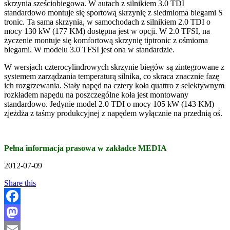
skrzynia sześciobiegowa. W autach z silnikiem 3.0 TDI
standardowo montuje się sportową skrzynię z siedmioma biegami S
tronic. Ta sama skrzynia, w samochodach z silnikiem 2.0 TDI o
mocy 130 kW (177 KM) dostępna jest w opcji. W 2.0 TFSI, na
życzenie montuje się komfortową skrzynię tiptronic z ośmioma
biegami. W modelu 3.0 TFSI jest ona w standardzie.
W wersjach czterocylindrowych skrzynie biegów są zintegrowane z
systemem zarządzania temperaturą silnika, co skraca znacznie fazę
ich rozgrzewania. Stały napęd na cztery koła quattro z selektywnym
rozkładem napędu na poszczególne koła jest montowany
standardowo. Jedynie model 2.0 TDI o mocy 105 kW (143 KM)
zjeżdża z taśmy produkcyjnej z napędem wyłącznie na przednią oś.
Pełna informacja prasowa w zakładce MEDIA
2012-07-09
Share this
Facebook
Mastodon