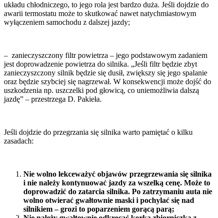
układu chłodniczego, to jego rola jest bardzo duża. Jeśli dojdzie do
awarii termostatu może to skutkować nawet natychmiastowym
wyłączeniem samochodu z dalszej jazdy;
– zanieczyszczony filtr powietrza – jego podstawowym zadaniem
jest doprowadzenie powietrza do silnika. „Jeśli filtr będzie zbyt
zanieczyszczony silnik będzie się dusił, zwiększy się jego spalanie
oraz będzie szybciej się nagrzewał. W konsekwencji może dojść do
uszkodzenia np. uszczelki pod głowicą, co uniemożliwia dalszą
jazdę” – przestrzega D. Pakieła.
Jeśli dojdzie do przegrzania się silnika warto pamiętać o kilku
zasadach:
Nie wolno lekceważyć objawów przegrzewania się silnika
i nie należy kontynuować jazdy za wszelką cenę. Może to
doprowadzić do zatarcia silnika. Po zatrzymaniu auta nie
wolno otwierać gwałtownie maski i pochylać się nad
silnikiem – grozi to poparzeniem gorącą parą;
Nie należy gwałtownie odkręcać korka zbiorniczka z