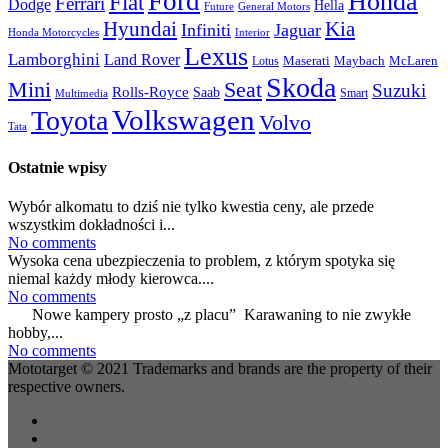
Ford
Honda
Fiat
Ferrari
Dodge
Hella
Future
General Motors
Hyundai
Kia
Infiniti
Jaguar
Honda Motorcycles
Interior
Lexus
Lamborghini
Land Rover
McLaren
Maserati
Maybach
Lotus
Skoda
Mini
Seat
Suzuki
Rolls-Royce
Saab
Smart
Multimedia
Volkswagen
Toyota
Volvo
Tata
Ostatnie wpisy
Wybór alkomatu to dziś nie tylko kwestia ceny, ale przede
wszystkim dokładności i...
No comments
Wysoka cena ubezpieczenia to problem, z którym spotyka się
niemal każdy młody kierowca....
No comments
Nowe kampery prosto „z placu” Karawaning to nie zwykłe
hobby,...
No comments
Mototarget © 2021 Trademarks and brands are the property of their
respective owners.