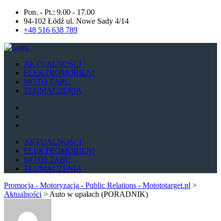
Pon. - Pt.: 9.00 - 17.00
94-102 Łódź ul. Nowe Sady 4/14
+48 516 638 789
AKTUALNOŚCI
ELEKTROMOBILNI
MOTO TABU
TŁUMACZENIA
AKTUALNOŚCI
ELEKTROMOBILNI
MOTO TABU
TŁUMACZENIA
Promocja - Motoryzacja - Public Relations - Motototarget.pl
>
Aktualności
>
Auto w upałach (PORADNIK)