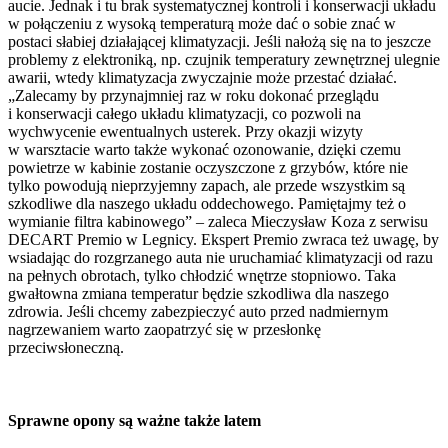
aucie. Jednak i tu brak systematycznej kontroli i konserwacji układu
w połączeniu z wysoką temperaturą może dać o sobie znać w
postaci słabiej działającej klimatyzacji. Jeśli nałożą się na to jeszcze
problemy z elektroniką, np. czujnik temperatury zewnętrznej ulegnie
awarii, wtedy klimatyzacja zwyczajnie może przestać działać.
„Zalecamy by przynajmniej raz w roku dokonać przeglądu
i konserwacji całego układu klimatyzacji, co pozwoli na
wychwycenie ewentualnych usterek. Przy okazji wizyty
w warsztacie warto także wykonać ozonowanie, dzięki czemu
powietrze w kabinie zostanie oczyszczone z grzybów, które nie
tylko powodują nieprzyjemny zapach, ale przede wszystkim są
szkodliwe dla naszego układu oddechowego. Pamiętajmy też o
wymianie filtra kabinowego” – zaleca Mieczysław Koza z serwisu
DECART Premio w Legnicy. Ekspert Premio zwraca też uwagę, by
wsiadając do rozgrzanego auta nie uruchamiać klimatyzacji od razu
na pełnych obrotach, tylko chłodzić wnętrze stopniowo. Taka
gwałtowna zmiana temperatur będzie szkodliwa dla naszego
zdrowia. Jeśli chcemy zabezpieczyć auto przed nadmiernym
nagrzewaniem warto zaopatrzyć się w przesłonkę
przeciwsłoneczną.
Sprawne opony są ważne także latem