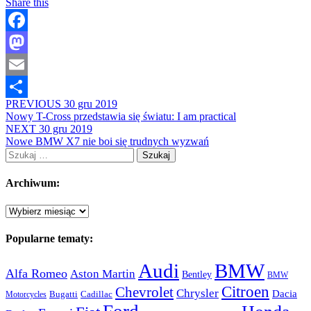
Share this
Facebook
Mastodon
Email
PREVIOUS
30 gru 2019
Share
Nowy T-Cross przedstawia się światu: I am practical
NEXT
30 gru 2019
Nowe BMW X7 nie boi się trudnych wyzwań
Szukaj:
Archiwum:
Archiwum:
Popularne tematy:
Audi
BMW
Alfa Romeo
Aston Martin
Bentley
BMW
Citroen
Chevrolet
Chrysler
Dacia
Bugatti
Cadillac
Motorcycles