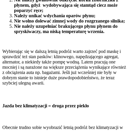
płynem, gdyż wydobywająca się stamtąd ciecz może
poparzyć ręce;
Należy unikać wdychania oparów płynu;
Nie wolno dolewać zimnej wody do rozgrzanego silnika;
Nie należy uzupełniać brakującego płynu płynem do
spryskiwaczy, ma niską temperaturę wrzenia.
Wybierając się w dalszą letnią podróż warto zajrzeć pod maskę i
sprawdzić też stan pasków: klinowego, napędzającego agregat,
alternator, a niekiedy także pompę wodną. Latem pracują one
mocniej i są narażone na większe przeciążenia wynikające również
z obciążenia auta np. bagażami. Jeśli już wcześniej nie były w
dobrym stanie to istnieje duże prawdopodobieństwo, że teraz
szybciej ulegną awarii.
Jazda bez klimatyzacji = droga przez piekło
Obecnie trudno sobie wyobrazić letnią podróż bez klimatyzacji w