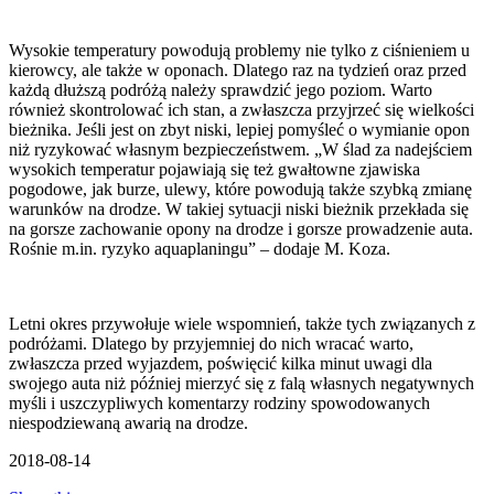
Wysokie temperatury powodują problemy nie tylko z ciśnieniem u
kierowcy, ale także w oponach. Dlatego raz na tydzień oraz przed
każdą dłuższą podróżą należy sprawdzić jego poziom. Warto
również skontrolować ich stan, a zwłaszcza przyjrzeć się wielkości
bieżnika. Jeśli jest on zbyt niski, lepiej pomyśleć o wymianie opon
niż ryzykować własnym bezpieczeństwem. „W ślad za nadejściem
wysokich temperatur pojawiają się też gwałtowne zjawiska
pogodowe, jak burze, ulewy, które powodują także szybką zmianę
warunków na drodze. W takiej sytuacji niski bieżnik przekłada się
na gorsze zachowanie opony na drodze i gorsze prowadzenie auta.
Rośnie m.in. ryzyko aquaplaningu” – dodaje M. Koza.
Letni okres przywołuje wiele wspomnień, także tych związanych z
podróżami. Dlatego by przyjemniej do nich wracać warto,
zwłaszcza przed wyjazdem, poświęcić kilka minut uwagi dla
swojego auta niż później mierzyć się z falą własnych negatywnych
myśli i uszczypliwych komentarzy rodziny spowodowanych
niespodziewaną awarią na drodze.
2018-08-14