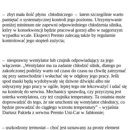
– zbyt mała ilość płynu chłodniczego – latem szczególnie warto
pamiętać o systematycznej kontroli jego poziomu. Utrzymywanie
poniżej minimum nie zapewni odpowiedniego chłodzenia silnika,
który w konsekwencji będzie pracował gorzej albo w najgorszym
wypadku wcale. Eksperci Premio zalecają także by regularnie
kontrolować jego stopień zużycia;
– niesprawny wentylator lub czujnik odpowiadający za jego
włączenie. „Wentylator ma za zadanie chłodzić silnik, dlatego po
zakończonej podróży warto od czasu do czasu na chwilę zatrzymać
się przy samochodzie i wsłuchać się w odgłosy jego pracy. Jeśli
spod maski będą wydobywały się dziwne dźwięki albo nie
usłyszymy jego pracy w ogóle, lepiej tego nie lekceważyć i udać się
na kontrolę do serwisu. Mechanicy sprawdzą, czy przyczyną jest
usterka wentylatora, czy też czujnika temperatury. Ta ostatnia może
doprowadzić do tego, że nie uruchomi się wentylator chłodnicy, co
będzie prowadzić do ciągłego wzrostu temperatury” – wyjaśnia
Dariusz Pakieła z serwisu Premio Uni-Car w Jabłonnie;
– uszkodzony termostat – choć jest uznawany za prosty element