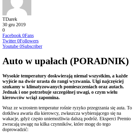
TDarek
30 gru 2019
0
Facebook
0
Fans
Twitter
0
Followers
Youtube
0
Subscriber
Auto w upałach (PORADNIK)
Wysokie temperatury doskwierają niemal wszystkim, a każde
wyjście na dwór urasta do rangi wyzwania. Ulgi najczęściej
szukamy w klimatyzowanych pomieszczeniach oraz autach.
Jednak i one potrzebuje szczególnej uwagi, o czym wielu
kierowców wciąż zapomina.
Wraz ze wzrostem temperatur rośnie ryzyko przegrzania się auta. To
dotkliwa awaria dla kierowcy, zwłaszcza wybierającego się na
wakacje, gdyż często uniemożliwia dalszą podróż. Eksperci Premio
zwracają uwagę na kilka czynników, które mogę do tego
doprowadzić: