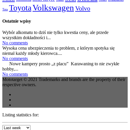
Volkswagen
Toyota
Volvo
Tata
Ostatnie wpisy
Wybór alkomatu to dziś nie tylko kwestia ceny, ale przede
wszystkim dokładności i...
No comments
Wysoka cena ubezpieczenia to problem, z którym spotyka się
niemal każdy młody kierowca....
No comments
Nowe kampery prosto „z placu” Karawaning to nie zwykłe
hobby,...
No comments
Mototarget © 2021 Trademarks and brands are the property of their
respective owners.
Listing statistics for: