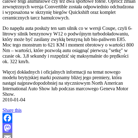
calowe felgi aluminiowe czy też dwa sportowe fotele. Oprócz zmian
zewnętrznych wersja Convertible została odpowiednio odchudzona
i wyposażona w skrzynię biegów Quickshift oraz komplet
ceramicznych tarcz hamulcowych.
Do napędu auta posłuży ten sam silnik co w wersji Coupe, czyli 6-
litrowy silnik benzynowy W12 o podwójnym turbodoładowaniu,
który może być zasilany zwykłą benzyną lub bio-paliwem E85.
Moc tego monstrum to 621 KM i moment obrotowy o wartości 800
Nm – wartości, które pozwolą autu osiągnąć pierwszą "setkę" w
czasie ok. 3,8 sekundy i rozpędzić się maksymalnie do prędkości
ok. 322 km/h.
Więcej dokładnych i oficjalnych informacji na temat nowego
modelu brytyjskiej marki poznamy bliżej jego premiery, która
nastąpi najprawdopodobniej na styczniowym North American
International Auto Show lub podczas marcowego Geneva Motor
Show.
2010-01-04
Share this
Facebook
Mastodon