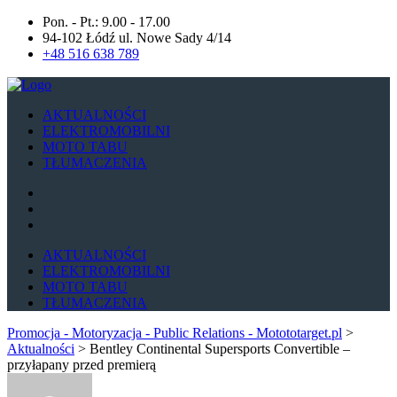
Pon. - Pt.: 9.00 - 17.00
94-102 Łódź ul. Nowe Sady 4/14
+48 516 638 789
AKTUALNOŚCI
ELEKTROMOBILNI
MOTO TABU
TŁUMACZENIA
AKTUALNOŚCI
ELEKTROMOBILNI
MOTO TABU
TŁUMACZENIA
Promocja - Motoryzacja - Public Relations - Motototarget.pl
>
Aktualności
>
Bentley Continental Supersports Convertible –
przyłapany przed premierą