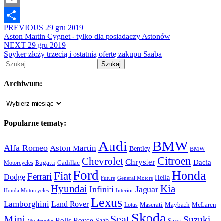
Email
PREVIOUS
29 gru 2019
Share
Aston Martin Cygnet - tylko dla posiadaczy Astonów
NEXT
29 gru 2019
Spyker złoży trzecią i ostatnią ofertę zakupu Saaba
Szukaj:
Archiwum:
Archiwum:
Popularne tematy:
Audi
BMW
Alfa Romeo
Aston Martin
Bentley
BMW
Citroen
Chevrolet
Chrysler
Dacia
Bugatti
Cadillac
Motorcycles
Ford
Honda
Fiat
Ferrari
Dodge
Hella
Future
General Motors
Hyundai
Kia
Infiniti
Jaguar
Honda Motorcycles
Interior
Lexus
Lamborghini
Land Rover
McLaren
Maserati
Maybach
Lotus
Skoda
Mini
Seat
Suzuki
Rolls-Royce
Saab
Smart
Multimedia