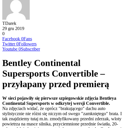
TDarek
29 gru 2019
0
Facebook
0
Fans
Twitter
0
Followers
Youtube
0
Subscriber
Bentley Continental
Supersports Convertible –
przyłapany przed premierą
W sieci pojawiły się pierwsze szpiegowskie zdjęcia Bentleya
Continental Supersports w odkrytej wersji Convertible.
Na zdjęciach widać, że oprócz "brakującego" dachu auto
stylistycznie nie różni się niczym od swego "zamkniętego" brata. I
tak znajdziemy tutaj m.in. zmodyfikowany przedni zderzak, wloty
powietrza na masce silnika, przyciemnione przednie światła, 20-