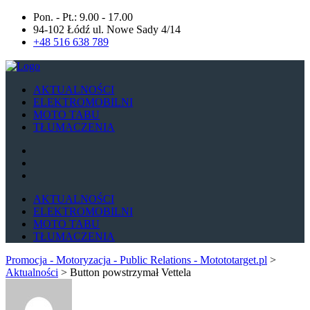
Pon. - Pt.: 9.00 - 17.00
94-102 Łódź ul. Nowe Sady 4/14
+48 516 638 789
AKTUALNOŚCI
ELEKTROMOBILNI
MOTO TABU
TŁUMACZENIA
AKTUALNOŚCI
ELEKTROMOBILNI
MOTO TABU
TŁUMACZENIA
Promocja - Motoryzacja - Public Relations - Motototarget.pl
>
Aktualności
>
Button powstrzymał Vettela