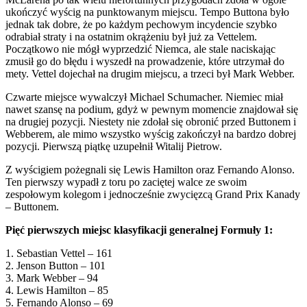
ukończyć wyścig na punktowanym miejscu. Tempo Buttona było
jednak tak dobre, że po każdym pechowym incydencie szybko
odrabiał straty i na ostatnim okrążeniu był już za Vettelem.
Początkowo nie mógł wyprzedzić Niemca, ale stale naciskając
zmusił go do błędu i wyszedł na prowadzenie, które utrzymał do
mety. Vettel dojechał na drugim miejscu, a trzeci był Mark Webber.
Czwarte miejsce wywalczył Michael Schumacher. Niemiec miał
nawet szansę na podium, gdyż w pewnym momencie znajdował się
na drugiej pozycji. Niestety nie zdołał się obronić przed Buttonem i
Webberem, ale mimo wszystko wyścig zakończył na bardzo dobrej
pozycji. Pierwszą piątkę uzupełnił Witalij Pietrow.
Z wyścigiem pożegnali się Lewis Hamilton oraz Fernando Alonso.
Ten pierwszy wypadł z toru po zaciętej walce ze swoim
zespołowym kolegom i jednocześnie zwycięzcą Grand Prix Kanady
– Buttonem.
Pięć pierwszych miejsc klasyfikacji generalnej Formuły 1:
1. Sebastian Vettel – 161
2. Jenson Button – 101
3. Mark Webber – 94
4. Lewis Hamilton – 85
5. Fernando Alonso – 69