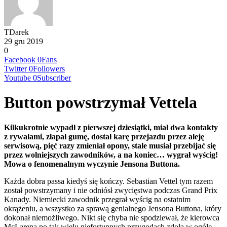
TDarek
29 gru 2019
0
Facebook
0
Fans
Twitter
0
Followers
Youtube
0
Subscriber
Button powstrzymał Vettela
Kilkukrotnie wypadł z pierwszej dziesiątki, miał dwa kontakty
z rywalami, złapał gumę, dostał karę przejazdu przez aleję
serwisową, pięć razy zmieniał opony, stale musiał przebijać się
przez wolniejszych zawodników, a na koniec… wygrał wyścig!
Mowa o fenomenalnym wyczynie Jensona Buttona.
Każda dobra passa kiedyś się kończy. Sebastian Vettel tym razem
został powstrzymany i nie odniósł zwycięstwa podczas Grand Prix
Kanady. Niemiecki zawodnik przegrał wyścig na ostatnim
okrążeniu, a wszystko za sprawą genialnego Jensona Buttona, który
dokonał niemożliwego. Nikt się chyba nie spodziewał, że kierowca
McLarena po tak wielu niefortunnych przygodach zdoła w ogóle