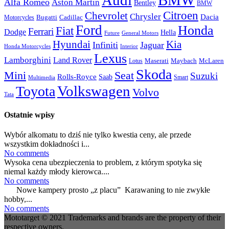
Alfa Romeo
Aston Martin
Bentley
BMW
Citroen
Chevrolet
Chrysler
Dacia
Bugatti
Cadillac
Motorcycles
Ford
Honda
Fiat
Ferrari
Dodge
Hella
Future
General Motors
Hyundai
Kia
Infiniti
Jaguar
Honda Motorcycles
Interior
Lexus
Lamborghini
Land Rover
McLaren
Maserati
Maybach
Lotus
Skoda
Mini
Seat
Suzuki
Rolls-Royce
Saab
Smart
Multimedia
Volkswagen
Toyota
Volvo
Tata
Ostatnie wpisy
Wybór alkomatu to dziś nie tylko kwestia ceny, ale przede
wszystkim dokładności i...
No comments
Wysoka cena ubezpieczenia to problem, z którym spotyka się
niemal każdy młody kierowca....
No comments
Nowe kampery prosto „z placu” Karawaning to nie zwykłe
hobby,...
No comments
Mototarget © 2021 Trademarks and brands are the property of their
respective owners.