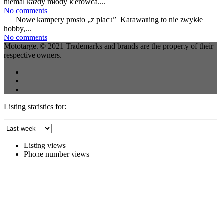
niemal każdy młody kierowca....
No comments
Nowe kampery prosto „z placu” Karawaning to nie zwykłe
hobby,...
No comments
Mototarget © 2021 Trademarks and brands are the property of their
respective owners.
Listing statistics for:
Listing views
Phone number views