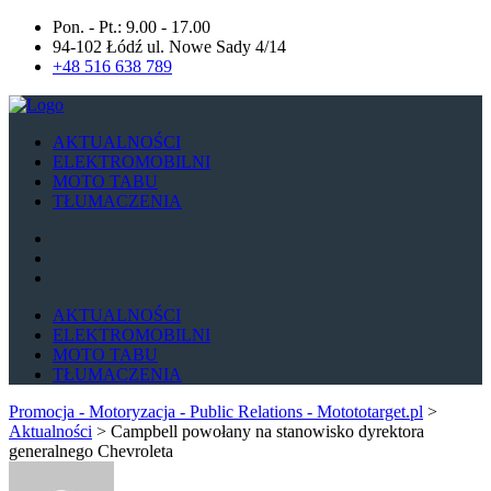
Pon. - Pt.: 9.00 - 17.00
94-102 Łódź ul. Nowe Sady 4/14
+48 516 638 789
AKTUALNOŚCI
ELEKTROMOBILNI
MOTO TABU
TŁUMACZENIA
AKTUALNOŚCI
ELEKTROMOBILNI
MOTO TABU
TŁUMACZENIA
Promocja - Motoryzacja - Public Relations - Motototarget.pl
>
Aktualności
>
Campbell powołany na stanowisko dyrektora
generalnego Chevroleta