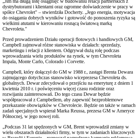
„Jim ma długą listę osiągnięć w budowaniu relacji partnerskich z
dystrybutorami i klientami oraz ogromne doświadczenie w pracy w
spółce Chevrolet" – stwierdziła Docherty. „Jego energia, motywacja
do osiągania dobrych wyników i gotowość do ponoszenia ryzyka są
wielkimi atutami w kierowaniu rosnącą światową marką
Chevroleta."
Przed prowadzeniem Działu operacji flotowych i handlowych GM,
Campbell zajmował różne stanowiska w działach: sprzedaży,
marketingu i relacji z klientem. Odgrywał dużą rolę podczas
wprowadzania wielu produktów na rynek, w tym Chevroleta
Impala, Monte Carlo, Colorado i Corvette.
Campbell, który dołączył do GM w 1988 r., zastąpi Brenta Dewara
zajmującego dotychczas stanowisko wiceprezesa Chevroleta ds.
globalnych. Dewar zdecydował o przejściu na emeryturę z dniem 1
kwietnia 2010 r. i poświęceniu więcej czasu rodzinie oraz
rozwijaniu zainteresowań. Do tego czasu Dewar będzie
współpracował z Campbellem, aby zapewnić bezproblemowe
przekazanie obowiązków w Chevrolecie. Będzie on także w ramach
zadań specjalnych wspierał Marka Reussa, prezesa GM w Ameryce
Północnej, w jego nowej roli.
„Podczas 31 lat spędzonych w GM, Brent wprowadził zmiany w
wielu obszarach działalności firmy, w tym w zadaniach kluczowych
w Brazylii i Europie – rozpoczął nagrodzoną kampanię reklamową