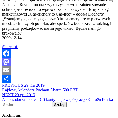
American Revolution oraz wykorzystał swoje zainteresowanie
ochroną środowiska do wprowadzenia niezwykle udanej strategii
marketingowej „Gas-friendly to Gas-free" – dodała Docherty.
„Szanujemy jego decyzję o przejściu na emeryturę w pierwszych
miesiącach przyszłego roku, aby spędzić więcej czasu z rodziną, i
pragniemy podziękować mu za jego wkład. Będzie nam go
brakowało."
2009-12-14
Share this
Facebook
Mastodon
Email
PREVIOUS
29 gru 2019
Share
Rajdowy kalendarz Pucharu Abarth 500 R3T
NEXT
29 gru 2019
Ambasadorka modelu C6 kontynuuje współpracę z Citroën Polska
Szukaj:
Archiwum: