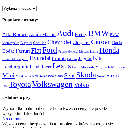
Archiwum:
Popularne tematy:
Audi
BMW
Alfa Romeo
Aston Martin
Bentley
BMW
Citroen
Chevrolet
Chrysler
Dacia
Bugatti
Cadillac
Motorcycles
Ford
Honda
Fiat
Ferrari
Dodge
Hella
Future
General Motors
Hyundai
Kia
Infiniti
Jaguar
Honda Motorcycles
Interior
Lexus
Lamborghini
Land Rover
McLaren
Maserati
Maybach
Lotus
Skoda
Mini
Seat
Suzuki
Rolls-Royce
Saab
Smart
Multimedia
Volkswagen
Toyota
Volvo
Tata
Ostatnie wpisy
Wybór alkomatu to dziś nie tylko kwestia ceny, ale przede
wszystkim dokładności i...
No comments
Wysoka cena ubezpieczenia to problem, z którym spotyka się