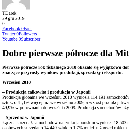
TDarek
29 gru 2019
0
Facebook
0
Fans
Twitter
0
Followers
Youtube
0
Subscriber
Dobre pierwsze półrocze dla Mi
Pierwsze półrocze rok fiskalnego 2010 okazało się wyjątkowo do
znaczące przyrosty wyników produkcji, sprzedaży i eksportu.
Wrzesień 2010
– Produkcja całkowita i produkcja w Japonii
Produkcja globalna we wrześniu 2010 wyniosła 114.191 samochodów, o
sztuk, o 41,1% więcej niż we wrześniu 2009, a wzrost produkcji tr
49,9% w porównaniu do września 2009. Produkcja samochodów użytko
– Sprzedaż w Japonii
Łączna sprzedaż samochodów na rynku japońskim wyniosła 18.503 sz
osobowych sprzedano 14.449 sztuk, o 1,7% mniej, niż przed rokiem