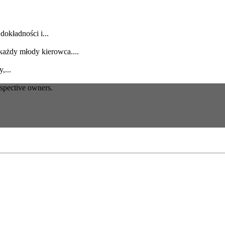
dokładności i...
każdy młody kierowca....
,...
espective owners.