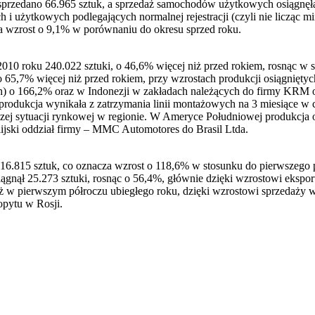
przedano 66.965 sztuk, a sprzedaż samochodów użytkowych osiągnęła
użytkowych podlegających normalnej rejestracji (czyli nie licząc mi
 wzrost o 9,1% w porównaniu do okresu sprzed roku.
0 roku 240.022 sztuki, o 46,6% więcej niż przed rokiem, rosnąc w sk
o 65,7% więcej niż przed rokiem, przy wzrostach produkcji osiągnięty
h) o 166,2% oraz w Indonezji w zakładach należących do firmy KRM 
a produkcja wynikała z zatrzymania linii montażowych na 3 miesiąc
ej sytuacji rynkowej w regionie. W Ameryce Południowej produkcja o
lijski oddział firmy – MMC Automotores do Brasil Ltda.
.815 sztuk, co oznacza wzrost o 118,6% w stosunku do pierwszego pó
iągnął 25.273 sztuki, rosnąc o 56,4%, głównie dzięki wzrostowi ekspor
 w pierwszym półroczu ubiegłego roku, dzięki wzrostowi sprzedaży w 
pytu w Rosji.