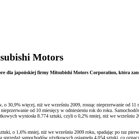
tsubishi Motors
bre dla japońskiej firmy Mitsubishi Motors Corporation, która za
 30,9% więcej, niż we wrześniu 2009, rosnąc nieprzerwanie od 11 mie
wa nieprzerwanie od 10 miesięcy w odniesieniu rok do roku. Samocho
wych wyniosła 8.774 sztuki, czyli o 0,2% mniej, niż we wrześniu 2
tuki, o 1,6% mniej, niż we wrześniu 2009 roku, spadając po raz pier
, a sprzedaż samochodów użytkowych osiągnęła 4.054 sztuki, co ozna