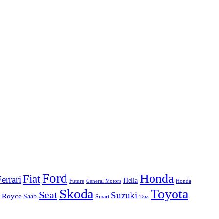
Ford
Honda
Fiat
Ferrari
Hella
Future
Honda
General Motors
Skoda
Toyota
Seat
Suzuki
s-Royce
Saab
Smart
Tata