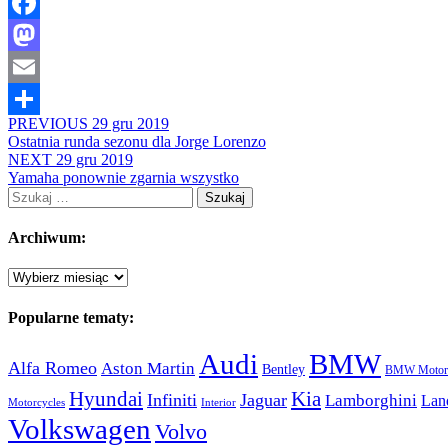
Facebook
Mastodon
Email
PREVIOUS
29 gru 2019
Share
Ostatnia runda sezonu dla Jorge Lorenzo
NEXT
29 gru 2019
Yamaha ponownie zgarnia wszystko
Szukaj:
Archiwum:
Archiwum:
Popularne tematy:
Audi
BMW
Alfa Romeo
Aston Martin
Bentley
BMW Motorc
Hyundai
Kia
Infiniti
Jaguar
Lamborghini
Lan
Motorcycles
Interior
Volkswagen
Volvo