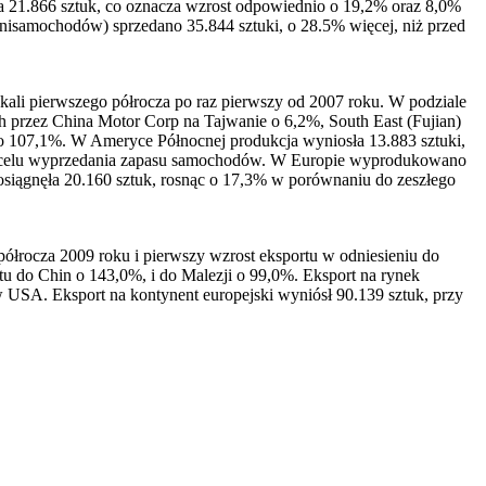
 21.866 sztuk, co oznacza wzrost odpowiednio o 19,2% oraz 8,0%
nisamochodów) sprzedano 35.844 sztuki, o 28.5% więcej, niż przed
ali pierwszego półrocza po raz pierwszy od 2007 roku. W podziale
ch przez China Motor Corp na Tajwanie o 6,2%, South East (Fujian)
o 107,1%. W Ameryce Północnej produkcja wyniosła 13.883 sztuki,
e w celu wyprzedania zapasu samochodów. W Europie wyprodukowano
siągnęła 20.160 sztuk, rosnąc o 17,3% w porównaniu do zeszłego
łrocza 2009 roku i pierwszy wzrost eksportu w odniesieniu do
tu do Chin o 143,0%, i do Malezji o 99,0%. Eksport na rynek
USA. Eksport na kontynent europejski wyniósł 90.139 sztuk, przy