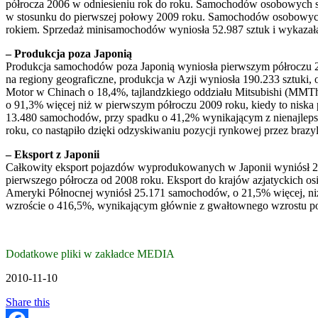
półrocza 2006 w odniesieniu rok do roku. Samochodów osobowych s
w stosunku do pierwszej połowy 2009 roku. Samochodów osobowych i 
rokiem. Sprzedaż minisamochodów wyniosła 52.987 sztuk i wykazała
– Produkcja poza Japonią
Produkcja samochodów poza Japonią wyniosła pierwszym półroczu 201
na regiony geograficzne, produkcja w Azji wyniosła 190.233 sztuki, 
Motor w Chinach o 18,4%, tajlandzkiego oddziału Mitsubishi (MMT
o 91,3% więcej niż w pierwszym półroczu 2009 roku, kiedy to nisk
13.480 samochodów, przy spadku o 41,2% wynikającym z nienajlepsz
roku, co nastąpiło dzięki odzyskiwaniu pozycji rynkowej przez brazy
– Eksport z Japonii
Całkowity eksport pojazdów wyprodukowanych w Japonii wyniósł 216
pierwszego półrocza od 2008 roku. Eksport do krajów azjatyckich os
Ameryki Północnej wyniósł 25.171 samochodów, o 21,5% więcej, niż
wzroście o 416,5%, wynikającym głównie z gwałtownego wzrostu po
Dodatkowe pliki w zakładce MEDIA
2010-11-10
Share this