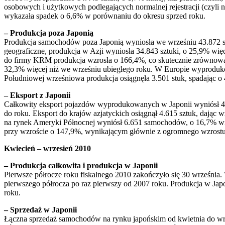
osobowych i użytkowych podlegających normalnej rejestracji (czyli 
wykazała spadek o 6,6% w porównaniu do okresu sprzed roku.
– Produkcja poza Japonią
Produkcja samochodów poza Japonią wyniosła we wrześniu 43.872 szt
geograficzne, produkcja w Azji wyniosła 34.843 sztuki, o 25,9% wię
do firmy KRM produkcja wzrosła o 166,4%, co skutecznie zrównoważ
32,3% więcej niż we wrześniu ubiegłego roku. W Europie wyproduko
Południowej wrześniowa produkcja osiągnęła 3.501 stuk, spadając o
– Eksport z Japonii
Całkowity eksport pojazdów wyprodukowanych w Japonii wyniósł 44.0
do roku. Eksport do krajów azjatyckich osiągnął 4.615 sztuk, dając
na rynek Ameryki Północnej wyniósł 6.651 samochodów, o 16,7% więc
przy wzroście o 147,9%, wynikającym głównie z ogromnego wzrostu
Kwiecień – wrzesień 2010
– Produkcja całkowita i produkcja w Japonii
Pierwsze półrocze roku fiskalnego 2010 zakończyło się 30 września
pierwszego półrocza po raz pierwszy od 2007 roku. Produkcja w Japo
roku.
– Sprzedaż w Japonii
Łączna sprzedaż samochodów na rynku japońskim od kwietnia do wrze