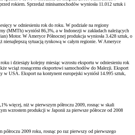
ż przed rokiem. Sprzedaż minisamochodów wyniosła 11.012 sztuk i
esięcy w odniesieniu rok do roku. W podziale na regiony
 firmy (MMTh) wyniósł 86,3%, a w Indonezji w zakładach należących
ian) Motor. W Ameryce Północnej produkcja wyniosła 3.428 sztuk, o
ż nienajlepszą sytuacją rynkową w całym regionie. W Ameryce
u i dziesiąty kolejny miesiąc wzrostu eksportu w odniesieniu rok
a także wciąż rosnącemu eksportowi samochodów do Malezji. Eksport
y w USA. Eksport na kontynent europejski wyniósł 14.995 sztuk,
,1% więcej, niż w pierwszym półroczu 2009, rosnąc w skali
wszym wzrostem produkcji w Japonii za pierwsze półrocze od 2008
m półroczu 2009 roku, rosnąc po raz pierwszy od pierwszego