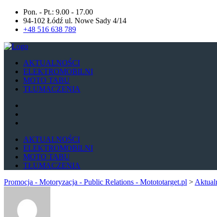
Pon. - Pt.: 9.00 - 17.00
94-102 Łódź ul. Nowe Sady 4/14
+48 516 638 789
AKTUALNOŚCI
ELEKTROMOBILNI
MOTO TABU
TŁUMACZENIA
AKTUALNOŚCI
ELEKTROMOBILNI
MOTO TABU
TŁUMACZENIA
Promocja - Motoryzacja - Public Relations - Motototarget.pl
>
Aktual