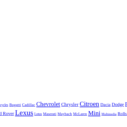
Citroen
Chevrolet
Chrysler
Dodge
Dacia
Bugatti
Cadillac
ycles
Lexus
Mini
d Rover
Roll
McLaren
Maserati
Maybach
Lotus
Multimedia