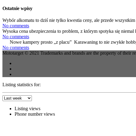
Ostatnie wpisy
Wybór alkomatu to dziś nie tylko kwestia ceny, ale przede wszystkim 
No comments
Wysoka cena ubezpieczenia to problem, z którym spotyka się niemal 
No comments
Nowe kampery prosto „z placu” Karawaning to nie zwykłe hobby
No comments
Mototarget © 2021 Trademarks and brands are the property of their r
Listing statistics for:
Listing views
Phone number views