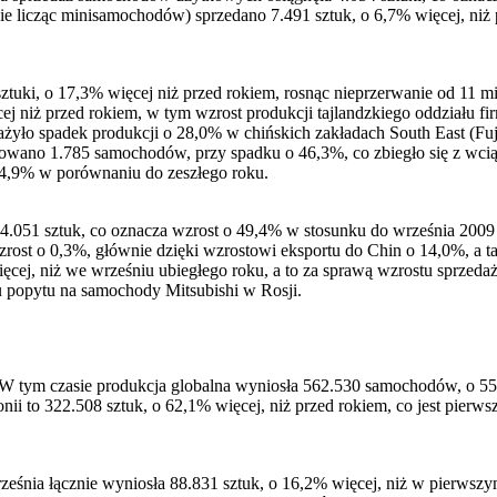
nie licząc minisamochodów) sprzedano 7.491 sztuk, o 6,7% więcej, ni
uki, o 17,3% więcej niż przed rokiem, rosnąc nieprzerwanie od 11 mi
cej niż przed rokiem, w tym wzrost produkcji tajlandzkiego oddziału
yło spadek produkcji o 28,0% w chińskich zakładach South East (Fuj
wano 1.785 samochodów, przy spadku o 46,3%, co zbiegło się z wcią
 4,9% w porównaniu do zeszłego roku.
51 sztuk, co oznacza wzrost o 49,4% w stosunku do września 2009 rok
 wzrost o 0,3%, głównie dzięki wzrostowi eksportu do Chin o 14,0%, 
ej, niż we wrześniu ubiegłego roku, a to za sprawą wzrostu sprzedaż
 popytu na samochody Mitsubishi w Rosji.
. W tym czasie produkcja globalna wyniosła 562.530 samochodów, o 55
nii to 322.508 sztuk, o 62,1% więcej, niż przed rokiem, co jest pier
śnia łącznie wyniosła 88.831 sztuk, o 16,2% więcej, niż w pierwszy