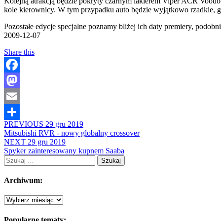
Kolejną atrakcją będzie pokryty czarnym lakierem Viper ACR Voodoo
kole kierownicy. W tym przypadku auto będzie wyjątkowo rzadkie, 
Pozostałe edycje specjalne poznamy bliżej ich daty premiery, podobn
2009-12-07
Share this
Facebook
Mastodon
Email
PREVIOUS
29 gru 2019
Share
Mitsubishi RVR - nowy globalny crossover
NEXT
29 gru 2019
Spyker zainteresowany kupnem Saaba
Szukaj:
Archiwum:
Archiwum:
Popularne tematy: