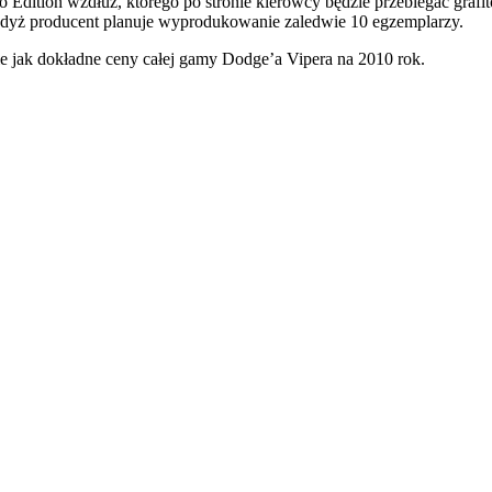
 Edition wzdłuż, którego po stronie kierowcy będzie przebiegać graf
gdyż producent planuje wyprodukowanie zaledwie 10 egzemplarzy.
ie jak dokładne ceny całej gamy Dodge’a Vipera na 2010 rok.