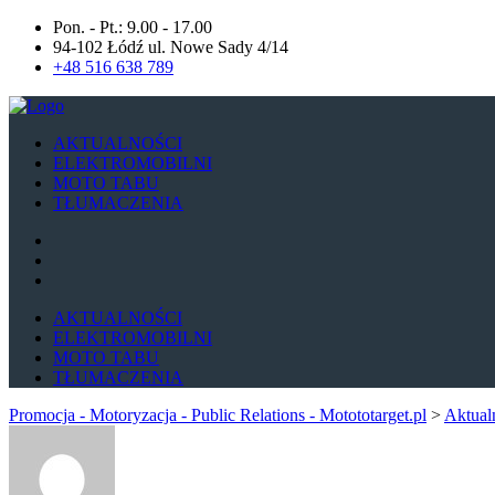
Pon. - Pt.: 9.00 - 17.00
94-102 Łódź ul. Nowe Sady 4/14
+48 516 638 789
AKTUALNOŚCI
ELEKTROMOBILNI
MOTO TABU
TŁUMACZENIA
AKTUALNOŚCI
ELEKTROMOBILNI
MOTO TABU
TŁUMACZENIA
Promocja - Motoryzacja - Public Relations - Motototarget.pl
>
Aktual