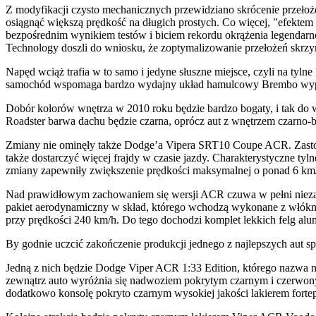
Z modyfikacji czysto mechanicznych przewidziano skrócenie przełoże
osiągnąć większą prędkość na długich prostych. Co więcej, "efektem
bezpośrednim wynikiem testów i biciem rekordu okrążenia legendarne
Technology doszli do wniosku, że zoptymalizowanie przełożeń skrzy
Napęd wciąż trafia w to samo i jedyne słuszne miejsce, czyli na tyl
samochód wspomaga bardzo wydajny układ hamulcowy Brembo wyposaż
Dobór kolorów wnętrza w 2010 roku będzie bardzo bogaty, i tak do w
Roadster barwa dachu będzie czarna, oprócz aut z wnętrzem czarno
Zmiany nie ominęły także Dodge’a Vipera SRT10 Coupe ACR. Zastosow
także dostarczyć więcej frajdy w czasie jazdy. Charakterystyczne ty
zmiany zapewniły zwiększenie prędkości maksymalnej o ponad 6 km/
Nad prawidłowym zachowaniem się wersji ACR czuwa w pełni niezale
pakiet aerodynamiczny w skład, którego wchodzą wykonane z włókna 
przy prędkości 240 km/h. Do tego dochodzi komplet lekkich felg al
By godnie uczcić zakończenie produkcji jednego z najlepszych aut 
Jedną z nich będzie Dodge Viper ACR 1:33 Edition, którego nazwa n
zewnątrz auto wyróżnia się nadwoziem pokrytym czarnym i czerwo
dodatkowo konsolę pokryto czarnym wysokiej jakości lakierem fortepi