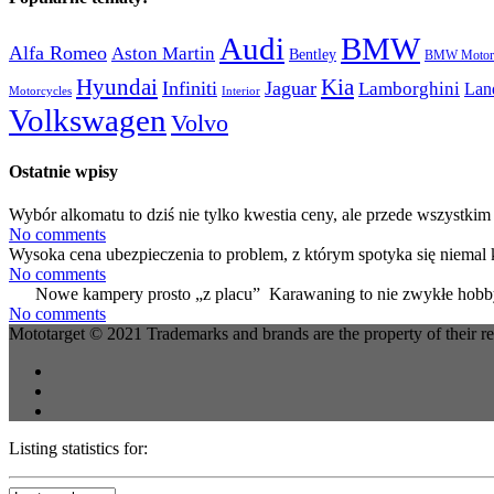
Audi
BMW
Alfa Romeo
Aston Martin
Bentley
BMW Motorc
Hyundai
Kia
Infiniti
Jaguar
Lamborghini
Lan
Motorcycles
Interior
Volkswagen
Volvo
Ostatnie wpisy
Wybór alkomatu to dziś nie tylko kwestia ceny, ale przede wszystkim 
No comments
Wysoka cena ubezpieczenia to problem, z którym spotyka się niemal 
No comments
Nowe kampery prosto „z placu” Karawaning to nie zwykłe hobby
No comments
Mototarget © 2021 Trademarks and brands are the property of their r
Listing statistics for: