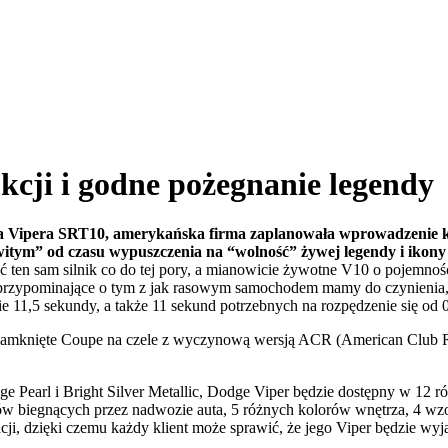
kcji i godne pożegnanie legendy
e’a Vipera SRT10, amerykańska firma zaplanowała wprowadzenie k
witym” od czasu wypuszczenia na “wolność” żywej legendy i ikon
ten sam silnik co do tej pory, a mianowicie żywotne V10 o pojemnośc
rzypominające o tym z jak rasowym samochodem mamy do czynienia, wyr
e 11,5 sekundy, a także 11 sekund potrzebnych na rozpędzenie się od
i zamknięte Coupe na czele z wyczynową wersją ACR (American Club Ra
earl i Bright Silver Metallic, Dodge Viper będzie dostępny w 12 r
 biegnących przez nadwozie auta, 5 różnych kolorów wnętrza, 4 wzo
i, dzięki czemu każdy klient może sprawić, że jego Viper będzie wyj