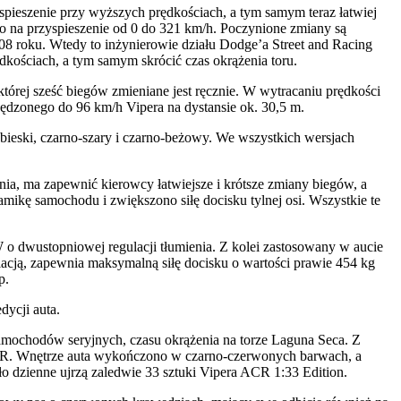
yspieszenie przy wyższych prędkościach, a tym samym teraz łatwiej
go na przyspieszenie od 0 do 321 km/h. Poczynione zmiany są
08 roku. Wtedy to inżynierowie działu Dodge’a Street and Racing
kościach, a tym samym skrócić czas okrążenia toru.
tórej sześć biegów zmieniane jest ręcznie. W wytracaniu prędkości
zonego do 96 km/h Vipera na dystansie ok. 30,5 m.
bieski, czarno-szary i czarno-beżowy. We wszystkich wersjach
a, ma zapewnić kierowcy łatwiejsze i krótsze zmiany biegów, a
amikę samochodu i zwiększono siłę docisku tylnej osi. Wszystkie te
o dwustopniowej regulacji tłumienia. Z kolei zastosowany w aucie
acją, zapewnia maksymalną siłę docisku o wartości prawie 454 kg
p.
dycji auta.
amochodów seryjnych, czasu okrążenia na torze Laguna Seca. Z
CR. Wnętrze auta wykończono w czarno-czerwonych barwach, a
ło dzienne ujrzą zaledwie 33 sztuki Vipera ACR 1:33 Edition.