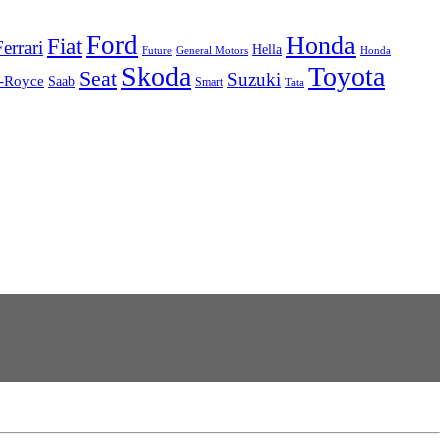
Ford
Honda
Fiat
Ferrari
Hella
Future
Honda
General Motors
Skoda
Toyota
Seat
Suzuki
s-Royce
Saab
Smart
Tata