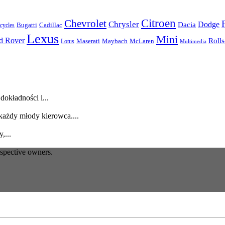
Citroen
Chevrolet
Chrysler
Dodge
Dacia
Bugatti
Cadillac
ycles
Lexus
Mini
d Rover
Roll
McLaren
Maserati
Maybach
Lotus
Multimedia
dokładności i...
każdy młody kierowca....
,...
espective owners.