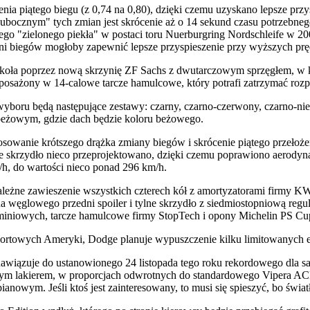
nia piątego biegu (z 0,74 na 0,80), dzięki czemu uzyskano lepsze prz
 ubocznym" tych zmian jest skrócenie aż o 14 sekund czasu potrzebne
go "zielonego piekła" w postaci toru Nuerburgring Nordschleife w 20
ni biegów mogłoby zapewnić lepsze przyspieszenie przy wyższych pręd
ne koła poprzez nową skrzynię ZF Sachs z dwutarczowym sprzęgłem, w k
ony w 14-calowe tarcze hamulcowe, który potrafi zatrzymać rozpęd
yboru będą następujące zestawy: czarny, czarno-czerwony, czarno-nie
-beżowym, gdzie dach będzie koloru beżowego.
anie krótszego drążka zmiany biegów i skrócenie piątego przełożeni
lne skrzydło nieco przeprojektowano, dzięki czemu poprawiono aerodyn
h, do wartości nieco ponad 296 km/h.
żne zawieszenie wszystkich czterech kół z amortyzatorami firmy KW 
węglowego przedni spoiler i tylne skrzydło z siedmiostopniową regul
uminiowych, tarcze hamulcowe firmy StopTech i opony Michelin PS Cu
sportowych Ameryki, Dodge planuje wypuszczenie kilku limitowanych e
awiązuje do ustanowionego 24 listopada tego roku rekordowego dla s
nym lakierem, w proporcjach odwrotnych do standardowego Vipera A
anowym. Jeśli ktoś jest zainteresowany, to musi się spieszyć, bo świat