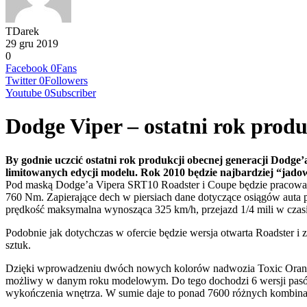
TDarek
29 gru 2019
0
Facebook
0
Fans
Twitter
0
Followers
Youtube
0
Subscriber
Dodge Viper – ostatni rok produ
By godnie uczcić ostatni rok produkcji obecnej generacji Dodg
limitowanych edycji modelu. Rok 2010 będzie najbardziej “jado
Pod maską Dodge’a Vipera SRT10 Roadster i Coupe będzie pracować 
760 Nm. Zapierające dech w piersiach dane dotyczące osiągów auta p
prędkość maksymalna wynosząca 325 km/h, przejazd 1/4 mili w czasi
Podobnie jak dotychczas w ofercie będzie wersja otwarta Roadster 
sztuk.
Dzięki wprowadzeniu dwóch nowych kolorów nadwozia Toxic Orange P
możliwy w danym roku modelowym. Do tego dochodzi 6 wersji pasów
wykończenia wnętrza. W sumie daje to ponad 7600 różnych kombinacj