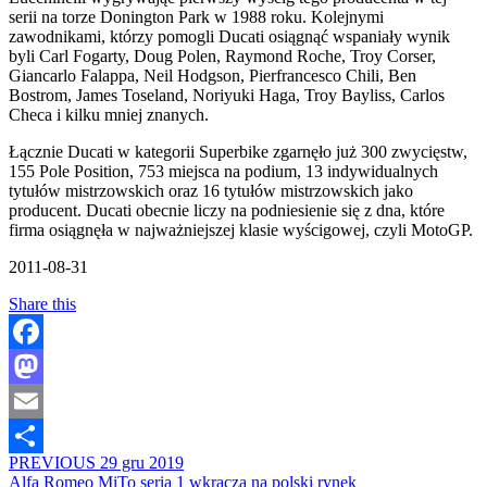
serii na torze Donington Park w 1988 roku. Kolejnymi
zawodnikami, którzy pomogli Ducati osiągnąć wspaniały wynik
byli Carl Fogarty, Doug Polen, Raymond Roche, Troy Corser,
Giancarlo Falappa, Neil Hodgson, Pierfrancesco Chili, Ben
Bostrom, James Toseland, Noriyuki Haga, Troy Bayliss, Carlos
Checa i kilku mniej znanych.
Łącznie Ducati w kategorii Superbike zgarnęło już 300 zwycięstw,
155 Pole Position, 753 miejsca na podium, 13 indywidualnych
tytułów mistrzowskich oraz 16 tytułów mistrzowskich jako
producent. Ducati obecnie liczy na podniesienie się z dna, które
firma osiągnęła w najważniejszej klasie wyścigowej, czyli MotoGP.
2011-08-31
Share this
Facebook
Mastodon
Email
PREVIOUS
29 gru 2019
Share
Alfa Romeo MiTo seria 1 wkracza na polski rynek