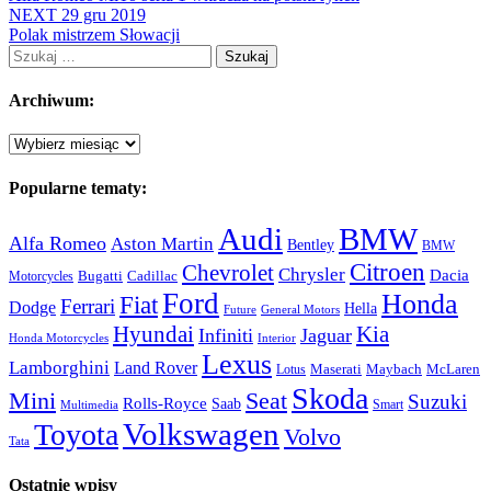
NEXT
29 gru 2019
Polak mistrzem Słowacji
Szukaj:
Archiwum:
Archiwum:
Popularne tematy:
Audi
BMW
Alfa Romeo
Aston Martin
Bentley
BMW
Citroen
Chevrolet
Chrysler
Dacia
Bugatti
Cadillac
Motorcycles
Ford
Honda
Fiat
Ferrari
Dodge
Hella
Future
General Motors
Hyundai
Kia
Infiniti
Jaguar
Honda Motorcycles
Interior
Lexus
Lamborghini
Land Rover
McLaren
Maserati
Maybach
Lotus
Skoda
Mini
Seat
Suzuki
Rolls-Royce
Saab
Smart
Multimedia
Volkswagen
Toyota
Volvo
Tata
Ostatnie wpisy