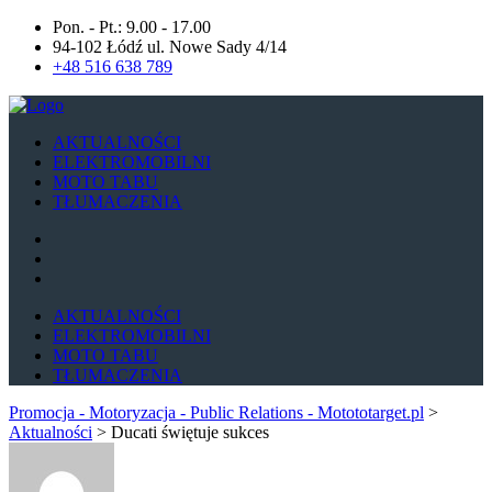
Pon. - Pt.: 9.00 - 17.00
94-102 Łódź ul. Nowe Sady 4/14
+48 516 638 789
AKTUALNOŚCI
ELEKTROMOBILNI
MOTO TABU
TŁUMACZENIA
AKTUALNOŚCI
ELEKTROMOBILNI
MOTO TABU
TŁUMACZENIA
Promocja - Motoryzacja - Public Relations - Motototarget.pl
>
Aktualności
>
Ducati świętuje sukces