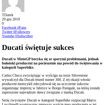
TDarek
29 gru 2019
0
Facebook
0
Fans
Twitter
0
Followers
Youtube
0
Subscriber
Ducati świętuje sukces
Ducati w MotoGP boryka się ze sporymi problemami, jednak
boloński producent na pocieszenie ma powód do świętowania w
kategorii Superbike.
Carlos Checa zwyciężając w wyścigu na torze Silverstone
wywalczył dla Ducati triumf numer 300. Z tej okazji włoski
producent motocykli zdecydował się na uczczenie sukcesu
organizując imprezę w fabryce w Borgo Panigale, na którą zostały
zaproszone największe sławy związane z marką Ducati.
Serię zwycięstw Ducati w kategorii Superbike rozpoczął Marco
Lucchinelli wygrywając pierwszy wyścig tego producenta w tej