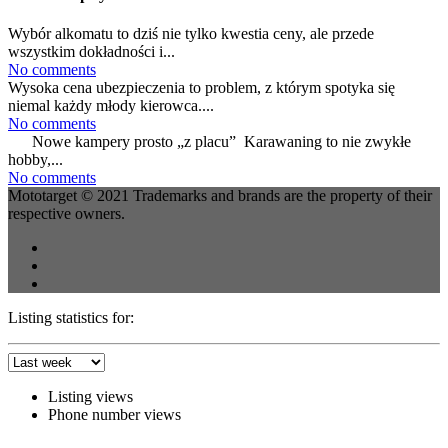
Wybór alkomatu to dziś nie tylko kwestia ceny, ale przede
wszystkim dokładności i...
No comments
Wysoka cena ubezpieczenia to problem, z którym spotyka się
niemal każdy młody kierowca....
No comments
Nowe kampery prosto „z placu” Karawaning to nie zwykłe
hobby,...
No comments
Mototarget © 2021 Trademarks and brands are the property of their
respective owners.
Listing statistics for:
Listing views
Phone number views