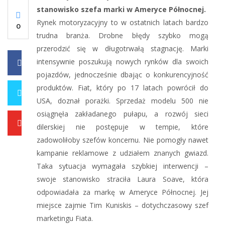
stanowisko szefa marki w Ameryce Północnej.
Rynek motoryzacyjny to w ostatnich latach bardzo
0
trudna branża. Drobne błędy szybko mogą
przerodzić się w długotrwałą stagnację. Marki
intensywnie poszukują nowych rynków dla swoich
0
pojazdów, jednocześnie dbając o konkurencyjność
produktów. Fiat, który po 17 latach powrócił do
0
USA, doznał porażki. Sprzedaż modelu 500 nie
osiągnęła zakładanego pułapu, a rozwój sieci
0
dilerskiej nie postępuje w tempie, które
zadowoliłoby szefów koncernu. Nie pomogły nawet
kampanie reklamowe z udziałem znanych gwiazd.
Taka sytuacja wymagała szybkiej interwencji –
swoje stanowisko straciła Laura Soave, która
odpowiadała za markę w Ameryce Północnej. Jej
miejsce zajmie Tim Kuniskis – dotychczasowy szef
marketingu Fiata.