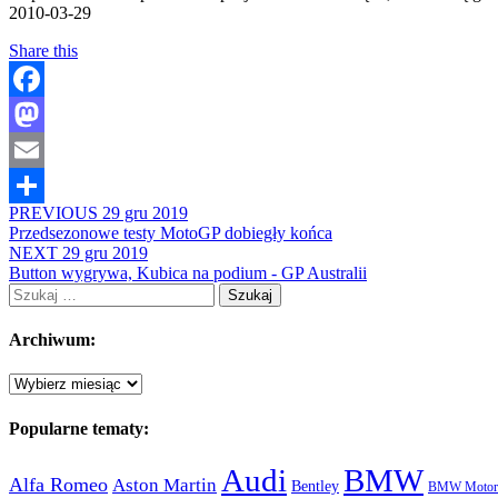
2010-03-29
Share this
Facebook
Mastodon
Email
PREVIOUS
29 gru 2019
Share
Przedsezonowe testy MotoGP dobiegły końca
NEXT
29 gru 2019
Button wygrywa, Kubica na podium - GP Australii
Szukaj:
Archiwum:
Archiwum:
Popularne tematy:
Audi
BMW
Alfa Romeo
Aston Martin
Bentley
BMW Motorc