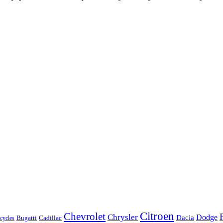
Citroen
Chevrolet
Chrysler
Dodge
Dacia
Bugatti
Cadillac
ycles