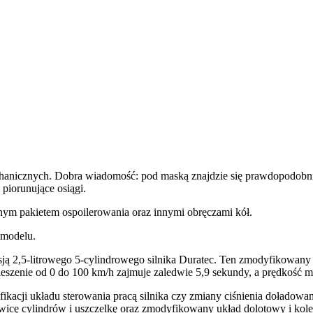
chanicznych. Dobra wiadomość: pod maską znajdzie się prawdopodobn
piorunujące osiągi.
nym pakietem ospoilerowania oraz innymi obręczami kół.
 modelu.
sją 2,5-litrowego 5-cylindrowego silnika Duratec. Ten zmodyfikow
eszenie od 0 do 100 km/h zajmuje zaledwie 5,9 sekundy, a prędkość
kacji układu sterowania pracą silnika czy zmiany ciśnienia doładowan
wicę cylindrów i uszczelkę oraz zmodyfikowany układ dolotowy i kolek