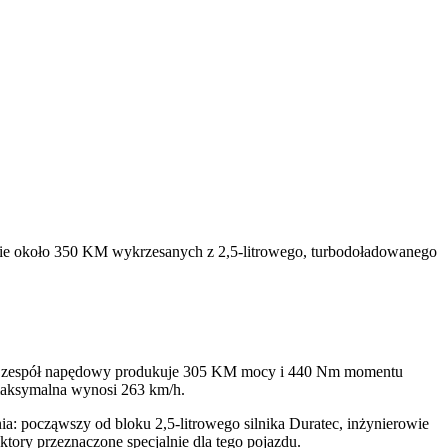
ie około 350 KM wykrzesanych z 2,5-litrowego, turbodoładowanego
any zespół napędowy produkuje 305 KM mocy i 440 Nm momentu
 maksymalna wynosi 263 km/h.
ia: począwszy od bloku 2,5-litrowego silnika Duratec, inżynierowie
tory przeznaczone specjalnie dla tego pojazdu.