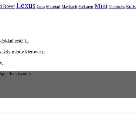
Lexus
Mini
d Rover
Roll
McLaren
Maserati
Maybach
Lotus
Multimedia
dokładności i...
każdy młody kierowca....
,...
espective owners.