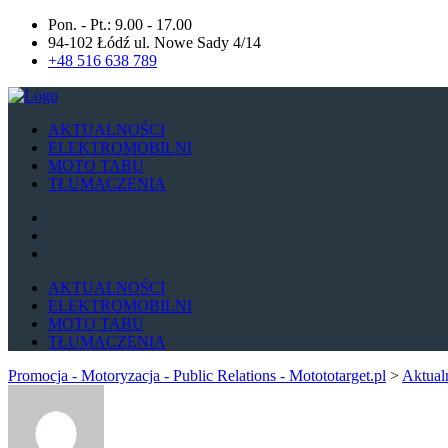
Pon. - Pt.: 9.00 - 17.00
94-102 Łódź ul. Nowe Sady 4/14
+48 516 638 789
AKTUALNOŚCI
ELEKTROMOBILNI
MOTO TABU
TŁUMACZENIA
AKTUALNOŚCI
ELEKTROMOBILNI
MOTO TABU
TŁUMACZENIA
Promocja - Motoryzacja - Public Relations - Motototarget.pl
>
Aktual