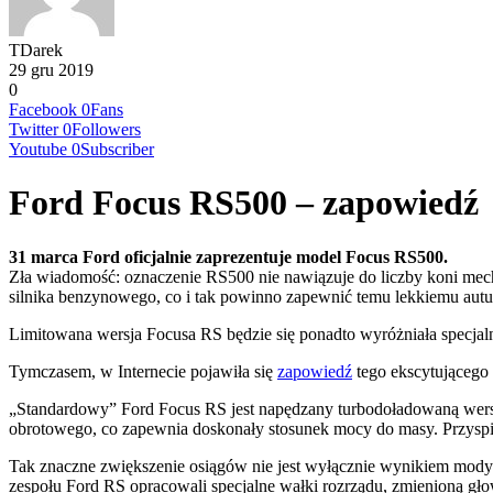
TDarek
29 gru 2019
0
Facebook
0
Fans
Twitter
0
Followers
Youtube
0
Subscriber
Ford Focus RS500 – zapowiedź
31 marca Ford oficjalnie zaprezentuje model Focus RS500.
Zła wiadomość: oznaczenie RS500 nie nawiązuje do liczby koni me
silnika benzynowego, co i tak powinno zapewnić temu lekkiemu autu 
Limitowana wersja Focusa RS będzie się ponadto wyróżniała specjal
Tymczasem, w Internecie pojawiła się
zapowiedź
tego ekscytującego
„Standardowy” Ford Focus RS jest napędzany turbodoładowaną wer
obrotowego, co zapewnia doskonały stosunek mocy do masy. Przyspi
Tak znaczne zwiększenie osiągów nie jest wyłącznie wynikiem modyfi
zespołu Ford RS opracowali specjalne wałki rozrządu, zmienioną gło