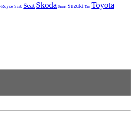
Skoda
Toyota
Seat
Suzuki
s-Royce
Saab
Smart
Tata