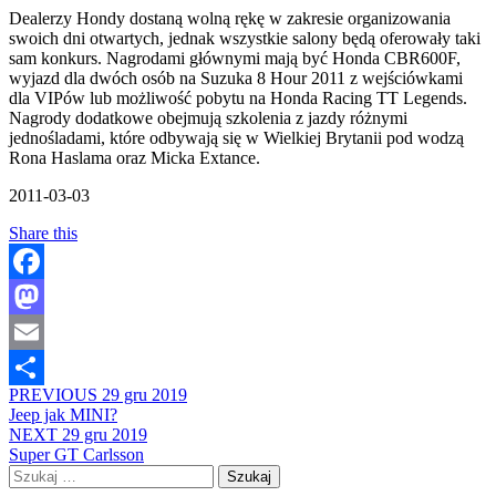
Dealerzy Hondy dostaną wolną rękę w zakresie organizowania
swoich dni otwartych, jednak wszystkie salony będą oferowały taki
sam konkurs. Nagrodami głównymi mają być Honda CBR600F,
wyjazd dla dwóch osób na Suzuka 8 Hour 2011 z wejściówkami
dla VIPów lub możliwość pobytu na Honda Racing TT Legends.
Nagrody dodatkowe obejmują szkolenia z jazdy różnymi
jednośladami, które odbywają się w Wielkiej Brytanii pod wodzą
Rona Haslama oraz Micka Extance.
2011-03-03
Share this
Facebook
Mastodon
Email
PREVIOUS
29 gru 2019
Share
Jeep jak MINI?
NEXT
29 gru 2019
Super GT Carlsson
Szukaj: