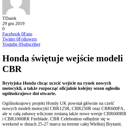
TDarek
29 gru 2019
0
Facebook
0
Fans
Twitter
0
Followers
Youtube
0
Subscriber
Honda świętuje wejście modeli
CBR
Brytyjska Honda chcąc uczcić wejście na rynek nowych
motocykli, a także rozpocząć oficjalnie kolejny sezon ogłosiła
ogólnokrajowe dni otwarte.
Ogólnokrajowy projekt Hondy UK powstał głównie na cześć
nowych modeli motocykl CBR125R, CBR250R oraz CBR600FA,
ale w całą zabawę wliczone zostaną także nowe wersje CBR600RR
i CBR1000RR Fireblade. CBR Celebration odbędzie się w
weekend w dniach 25-27 marca na terenie całej Wielkiej Brytanii.