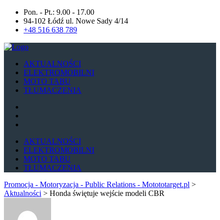
Pon. - Pt.: 9.00 - 17.00
94-102 Łódź ul. Nowe Sady 4/14
+48 516 638 789
AKTUALNOŚCI
ELEKTROMOBILNI
MOTO TABU
TŁUMACZENIA
AKTUALNOŚCI
ELEKTROMOBILNI
MOTO TABU
TŁUMACZENIA
Promocja - Motoryzacja - Public Relations - Motototarget.pl
>
Aktualności
>
Honda świętuje wejście modeli CBR