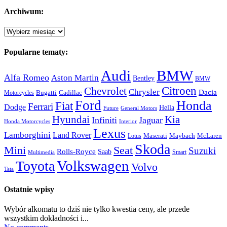
Archiwum:
Archiwum:
Popularne tematy:
Audi
BMW
Alfa Romeo
Aston Martin
Bentley
BMW
Citroen
Chevrolet
Chrysler
Dacia
Bugatti
Cadillac
Motorcycles
Ford
Honda
Fiat
Ferrari
Dodge
Hella
Future
General Motors
Hyundai
Kia
Infiniti
Jaguar
Honda Motorcycles
Interior
Lexus
Lamborghini
Land Rover
McLaren
Maserati
Maybach
Lotus
Skoda
Mini
Seat
Suzuki
Rolls-Royce
Saab
Smart
Multimedia
Volkswagen
Toyota
Volvo
Tata
Ostatnie wpisy
Wybór alkomatu to dziś nie tylko kwestia ceny, ale przede
wszystkim dokładności i...