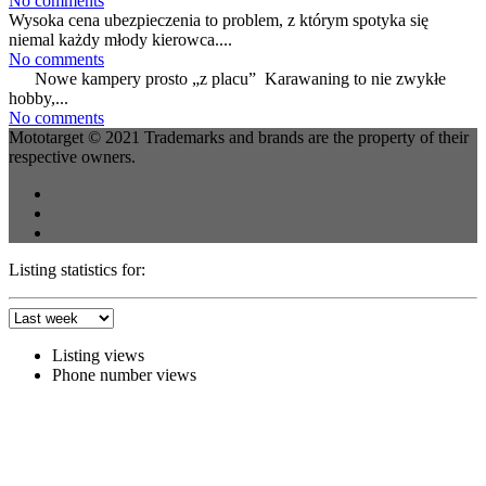
No comments
Wysoka cena ubezpieczenia to problem, z którym spotyka się
niemal każdy młody kierowca....
No comments
Nowe kampery prosto „z placu” Karawaning to nie zwykłe
hobby,...
No comments
Mototarget © 2021 Trademarks and brands are the property of their
respective owners.
Listing statistics for:
Listing views
Phone number views