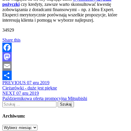
pożyczki
czy kredyty, zawsze warto skonsultować kwestię
zobowiązania z doradcami finansowymi – np. z Idea Expert.
Eksperci merytorycznie porównają wszelkie propozycje, które
interesują klienta i pomogą w wyborze najlepszej.
34929
Share this
Facebook
Mastodon
Email
PREVIOUS
07 gru 2019
Share
Ciężarówki - duże jest piękne
NEXT
07 gru 2019
Październikowa oferta promocyjna Mitsubishi
Szukaj:
Archiwum:
Archiwum: