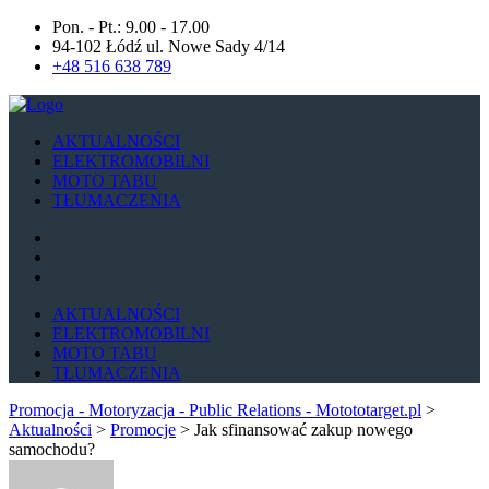
Pon. - Pt.: 9.00 - 17.00
94-102 Łódź ul. Nowe Sady 4/14
+48 516 638 789
AKTUALNOŚCI
ELEKTROMOBILNI
MOTO TABU
TŁUMACZENIA
AKTUALNOŚCI
ELEKTROMOBILNI
MOTO TABU
TŁUMACZENIA
Promocja - Motoryzacja - Public Relations - Motototarget.pl
>
Aktualności
>
Promocje
>
Jak sfinansować zakup nowego
samochodu?