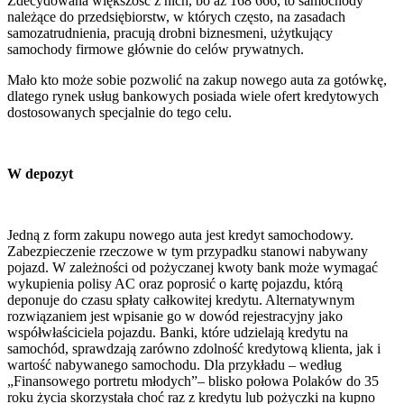
Zdecydowana większość z nich, bo aż 168 666, to samochody
należące do przedsiębiorstw, w których często, na zasadach
samozatrudnienia, pracują drobni biznesmeni, użytkujący
samochody firmowe głównie do celów prywatnych.
Mało kto może sobie pozwolić na zakup nowego auta za gotówkę,
dlatego rynek usług bankowych posiada wiele ofert kredytowych
dostosowanych specjalnie do tego celu.
W depozyt
Jedną z form zakupu nowego auta jest kredyt samochodowy.
Zabezpieczenie rzeczowe w tym przypadku stanowi nabywany
pojazd. W zależności od pożyczanej kwoty bank może wymagać
wykupienia polisy AC oraz poprosić o kartę pojazdu, którą
deponuje do czasu spłaty całkowitej kredytu. Alternatywnym
rozwiązaniem jest wpisanie go w dowód rejestracyjny jako
współwłaściciela pojazdu. Banki, które udzielają kredytu na
samochód, sprawdzają zarówno zdolność kredytową klienta, jak i
wartość nabywanego samochodu. Dla przykładu – według
„Finansowego portretu młodych”– blisko połowa Polaków do 35
roku życia skorzystała choć raz z kredytu lub pożyczki na kupno