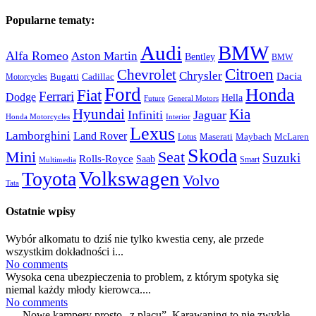
Popularne tematy:
Audi
BMW
Alfa Romeo
Aston Martin
Bentley
BMW
Citroen
Chevrolet
Chrysler
Dacia
Bugatti
Cadillac
Motorcycles
Ford
Honda
Fiat
Ferrari
Dodge
Hella
Future
General Motors
Hyundai
Kia
Infiniti
Jaguar
Honda Motorcycles
Interior
Lexus
Lamborghini
Land Rover
McLaren
Maserati
Maybach
Lotus
Skoda
Mini
Seat
Suzuki
Rolls-Royce
Saab
Smart
Multimedia
Volkswagen
Toyota
Volvo
Tata
Ostatnie wpisy
Wybór alkomatu to dziś nie tylko kwestia ceny, ale przede
wszystkim dokładności i...
No comments
Wysoka cena ubezpieczenia to problem, z którym spotyka się
niemal każdy młody kierowca....
No comments
Nowe kampery prosto „z placu” Karawaning to nie zwykłe