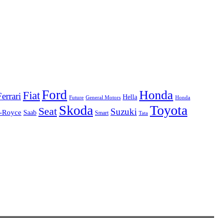
Ford
Honda
Fiat
Ferrari
Hella
Future
Honda
General Motors
Skoda
Toyota
Seat
Suzuki
s-Royce
Saab
Smart
Tata