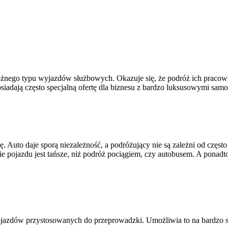
żnego typu wyjazdów służbowych. Okazuje się, że podróż ich pracown
siadają często specjalną ofertę dla biznesu z bardzo luksusowymi sa
Auto daje sporą niezależność, a podróżujący nie są zależni od częs
enie pojazdu jest tańsze, niż podróż pociągiem, czy autobusem. A pona
jazdów przystosowanych do przeprowadzki. Umożliwia to na bardzo szy