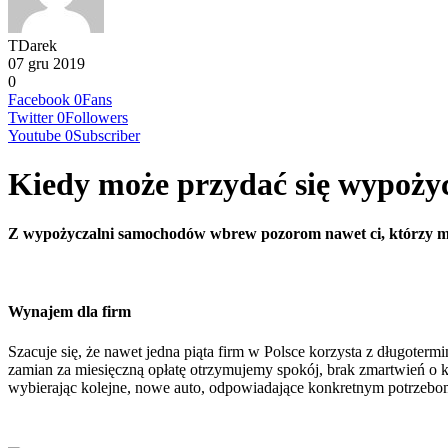
TDarek
07 gru 2019
0
Facebook
0
Fans
Twitter
0
Followers
Youtube
0
Subscriber
Kiedy może przydać się wypoży
Z wypożyczalni samochodów wbrew pozorom nawet ci, którzy m
Wynajem dla firm
Szacuje się, że nawet jedna piąta firm w Polsce korzysta z długote
zamian za miesięczną opłatę otrzymujemy spokój, brak zmartwień o
wybierając kolejne, nowe auto, odpowiadające konkretnym potrzebo