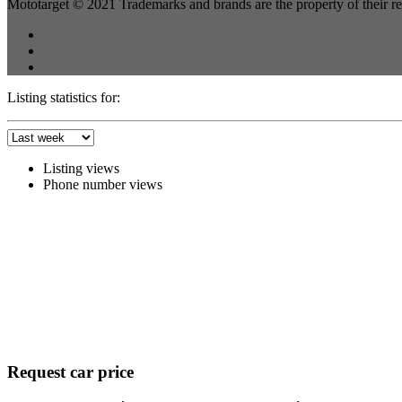
Mototarget © 2021 Trademarks and brands are the property of their r
Listing statistics for:
Listing views
Phone number views
Request car price