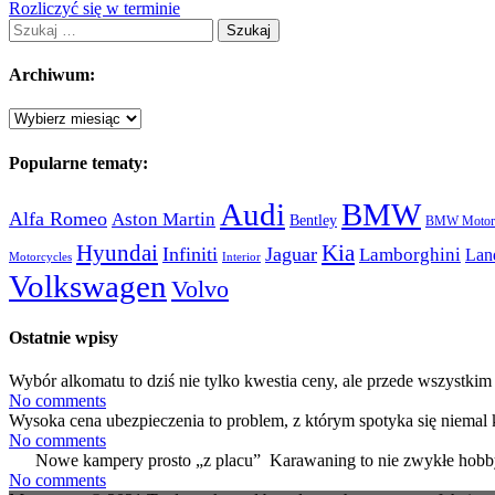
Rozliczyć się w terminie
Szukaj:
Archiwum:
Archiwum:
Popularne tematy:
Audi
BMW
Alfa Romeo
Aston Martin
Bentley
BMW Motorc
Hyundai
Kia
Infiniti
Jaguar
Lamborghini
Lan
Motorcycles
Interior
Volkswagen
Volvo
Ostatnie wpisy
Wybór alkomatu to dziś nie tylko kwestia ceny, ale przede wszystkim 
No comments
Wysoka cena ubezpieczenia to problem, z którym spotyka się niemal 
No comments
Nowe kampery prosto „z placu” Karawaning to nie zwykłe hobby
No comments