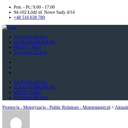
Pon. - Pt.: 9.00 - 17.00
94-102 Łódź ul. Nowe Sady 4/14
+48 516 638 789
AKTUALNOŚCI
ELEKTROMOBILNI
MOTO TABU
TŁUMACZENIA
AKTUALNOŚCI
ELEKTROMOBILNI
MOTO TABU
TŁUMACZENIA
Promocja - Motoryzacja - Public Relations - Motototarget.pl
>
Aktual