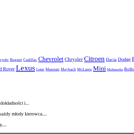
Citroen
Chevrolet
Chrysler
Dodge
Dacia
Bugatti
Cadillac
ycles
Lexus
Mini
d Rover
Roll
McLaren
Maserati
Maybach
Lotus
Multimedia
dokładności i...
każdy młody kierowca....
,...