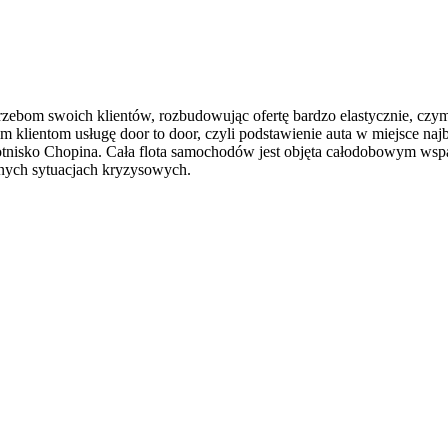
m swoich klientów, rozbudowując ofertę bardzo elastycznie, czym z
 klientom usługę door to door, czyli podstawienie auta w miejsce n
nisko Chopina. Cała flota samochodów jest objęta całodobowym wsparci
nych sytuacjach kryzysowych.