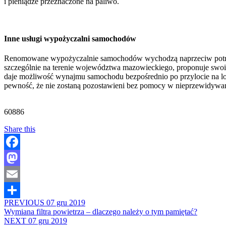
i pieniądze przeznaczone na paliwo.
Inne usługi wypożyczalni samochodów
Renomowane wypożyczalnie samochodów wychodzą naprzeciw potrzebo
szczególnie na terenie województwa mazowieckiego, proponuje swoim
daje możliwość wynajmu samochodu bezpośrednio po przylocie na lot
pewność, że nie zostaną pozostawieni bez pomocy w nieprzewidywa
60886
Share this
Facebook
Mastodon
Email
PREVIOUS
07 gru 2019
Share
Wymiana filtra powietrza – dlaczego należy o tym pamiętać?
NEXT
07 gru 2019