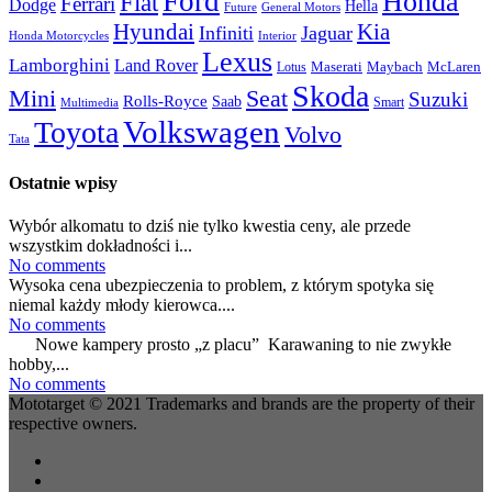
Ford
Honda
Fiat
Ferrari
Dodge
Hella
Future
General Motors
Hyundai
Kia
Infiniti
Jaguar
Honda Motorcycles
Interior
Lexus
Lamborghini
Land Rover
McLaren
Maserati
Maybach
Lotus
Skoda
Mini
Seat
Suzuki
Rolls-Royce
Saab
Smart
Multimedia
Volkswagen
Toyota
Volvo
Tata
Ostatnie wpisy
Wybór alkomatu to dziś nie tylko kwestia ceny, ale przede
wszystkim dokładności i...
No comments
Wysoka cena ubezpieczenia to problem, z którym spotyka się
niemal każdy młody kierowca....
No comments
Nowe kampery prosto „z placu” Karawaning to nie zwykłe
hobby,...
No comments
Mototarget © 2021 Trademarks and brands are the property of their
respective owners.