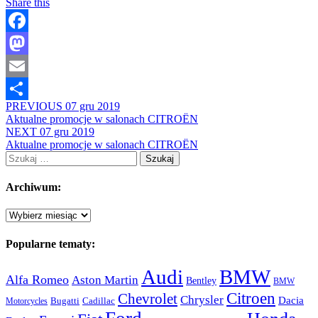
Share this
Facebook
Mastodon
Email
PREVIOUS
07 gru 2019
Share
Aktualne promocje w salonach CITROËN
NEXT
07 gru 2019
Aktualne promocje w salonach CITROËN
Szukaj:
Archiwum:
Archiwum:
Popularne tematy:
Audi
BMW
Alfa Romeo
Aston Martin
Bentley
BMW
Citroen
Chevrolet
Chrysler
Dacia
Bugatti
Cadillac
Motorcycles