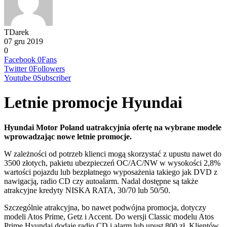
TDarek
07 gru 2019
0
Facebook
0
Fans
Twitter
0
Followers
Youtube
0
Subscriber
Letnie promocje Hyundai
Hyundai Motor Poland uatrakcyjnia ofertę na wybrane modele
wprowadzając nowe letnie promocje.
W zależności od potrzeb klienci mogą skorzystać z upustu nawet do
3500 złotych, pakietu ubezpieczeń OC/AC/NW w wysokości 2,8%
wartości pojazdu lub bezpłatnego wyposażenia takiego jak DVD z
nawigacją, radio CD czy autoalarm. Nadal dostępne są także
atrakcyjne kredyty NISKA RATA, 30/70 lub 50/50.
Szczególnie atrakcyjna, bo nawet podwójna promocja, dotyczy
modeli Atos Prime, Getz i Accent. Do wersji Classic modelu Atos
Prime Hyundai dodaje radio CD i alarm lub upust 800 zł. Klientów,