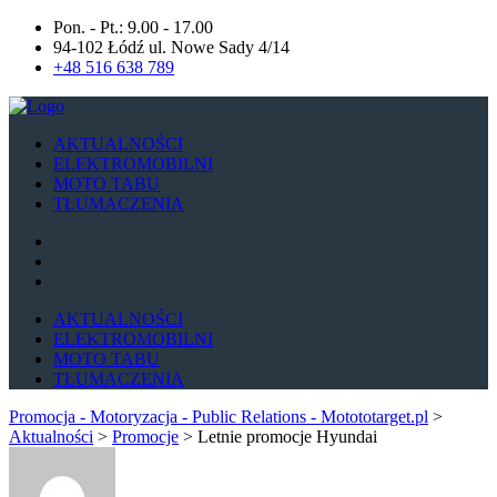
Pon. - Pt.: 9.00 - 17.00
94-102 Łódź ul. Nowe Sady 4/14
+48 516 638 789
AKTUALNOŚCI
ELEKTROMOBILNI
MOTO TABU
TŁUMACZENIA
AKTUALNOŚCI
ELEKTROMOBILNI
MOTO TABU
TŁUMACZENIA
Promocja - Motoryzacja - Public Relations - Motototarget.pl
>
Aktualności
>
Promocje
>
Letnie promocje Hyundai