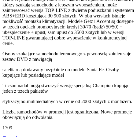
którzy szukają samochodu z lepszym wyposażeniem, może
zainteresować wersja TOP-LINE z dwiema poduszkami i systemem
ABS+EBD kosztująca 30 900 złotych. W obu wersjach istnieje
możliwość montażu klimatyzacji. Modele Getz i Accent są dostępne
w trzech opcjach promocyjnych: kredyt 30/70 (bądź) 50/50) +
ubezpieczenie + upust, sam upust do 3500 złotych lub w wersji
TOP-LINE gwarantującej dobre wyposażenie w konkurencyjnej
cenie.
Osoby szukające samochodu terenowego z pewnością zainteresuje
zestaw DVD z nawigacją
satelitarną dodawany bezpłatnie do modelu Santa Fe. Osoby
kupujące lub posiadające model
Tucson nadal mogą stworzyć wersję specjalną Champion kupując
jeden z trzech pakietów
stylizacyjno-mulimedialnych w cenie od 2000 złotych z montażem.
Liczba samochodów w promocji jest ograniczona. Nowe promocje
obowiązują do odwołania.
1709