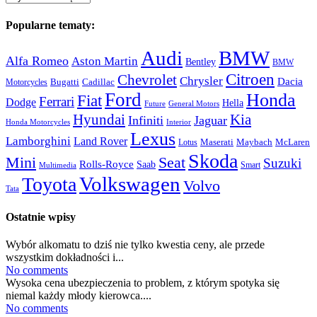
Popularne tematy:
Audi
BMW
Alfa Romeo
Aston Martin
Bentley
BMW
Citroen
Chevrolet
Chrysler
Dacia
Bugatti
Cadillac
Motorcycles
Ford
Honda
Fiat
Ferrari
Dodge
Hella
Future
General Motors
Hyundai
Kia
Infiniti
Jaguar
Honda Motorcycles
Interior
Lexus
Lamborghini
Land Rover
McLaren
Maserati
Maybach
Lotus
Skoda
Mini
Seat
Suzuki
Rolls-Royce
Saab
Smart
Multimedia
Volkswagen
Toyota
Volvo
Tata
Ostatnie wpisy
Wybór alkomatu to dziś nie tylko kwestia ceny, ale przede
wszystkim dokładności i...
No comments
Wysoka cena ubezpieczenia to problem, z którym spotyka się
niemal każdy młody kierowca....
No comments