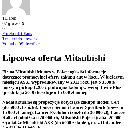
TDarek
07 gru 2019
0
Facebook
0
Fans
Twitter
0
Followers
Youtube
0
Subscriber
Lipcowa oferta Mitsubishi
Firma Mitsubishi Motors w Polsce ogłosiła informacje
dotyczące promocyjnej oferty zakupu aut w lipcu. W bieżącym
miesiącu ASX, wyprodukowany w 2011 roku jest o 3500 zł
tańszy a pickup L200 z podwójna kabiną w wersji Invite Plus
(produkcja 2010) kosztuje o 15 000 zł mniej.
Nadal aktualne są propozycje dotyczące zakupu modeli Colt
(do 5000 zł zniżki), Lancer Sedan i Lancer Sportback (nawet o
15 000 zł taniej), Lancer Evolution (zniżki do 30 000 zł), Lancer
Ralliart (obniżka o 20 000 zł), Mitsubishi Pajero (rabat 20 000
zł) a także Mitsubishi ASX (do 6000 zł taniej), oraz Outlander
(zniżki do 11 000 zł).