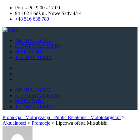
Pon. - Pt.: 9.00 - 17.00
94-102 Łódź ul. Nowe Sady 4/14
+48 516 638 789
AKTUALNOŚCI
ELEKTROMOBILNI
MOTO TABU
TŁUMACZENIA
AKTUALNOŚCI
ELEKTROMOBILNI
MOTO TABU
TŁUMACZENIA
Promocja - Motoryzacja - Public Relations - Motototarget.pl
>
Aktualności
>
Promocje
>
Lipcowa oferta Mitsubishi