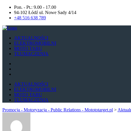
Pon. - Pt.: 9.00 - 17.00
94-102 Łódź ul. Nowe Sady 4/14
+48 516 638 789
AKTUALNOŚCI
ELEKTROMOBILNI
MOTO TABU
TŁUMACZENIA
AKTUALNOŚCI
ELEKTROMOBILNI
MOTO TABU
TŁUMACZENIA
Promocja - Motoryzacja - Public Relations - Motototarget.pl
>
Aktual