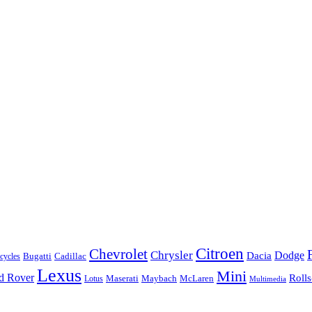
Citroen
Chevrolet
Chrysler
Dodge
Dacia
Bugatti
Cadillac
ycles
Lexus
Mini
d Rover
Roll
McLaren
Maserati
Maybach
Lotus
Multimedia