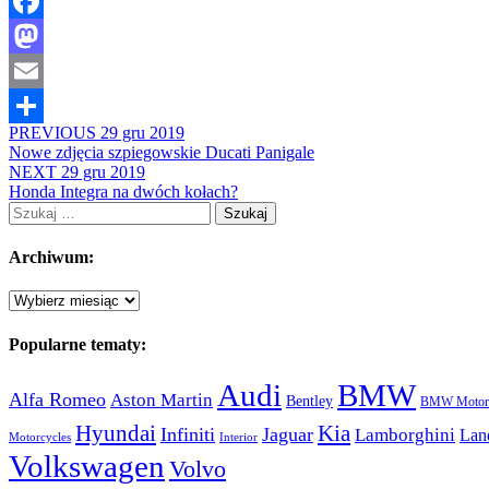
Facebook
Mastodon
Email
PREVIOUS
29 gru 2019
Share
Nowe zdjęcia szpiegowskie Ducati Panigale
NEXT
29 gru 2019
Honda Integra na dwóch kołach?
Szukaj:
Archiwum:
Archiwum:
Popularne tematy:
Audi
BMW
Alfa Romeo
Aston Martin
Bentley
BMW Motorc
Hyundai
Kia
Infiniti
Jaguar
Lamborghini
Lan
Motorcycles
Interior
Volkswagen
Volvo