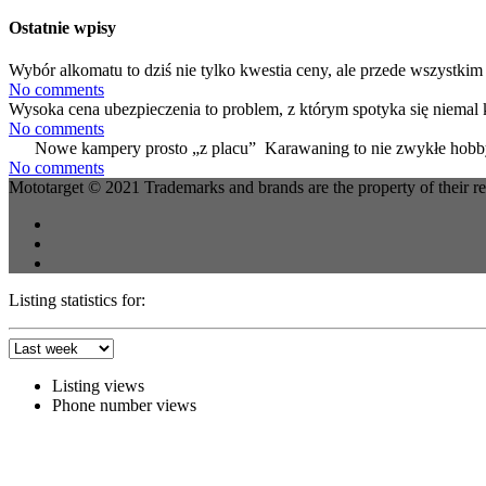
Ostatnie wpisy
Wybór alkomatu to dziś nie tylko kwestia ceny, ale przede wszystkim 
No comments
Wysoka cena ubezpieczenia to problem, z którym spotyka się niemal 
No comments
Nowe kampery prosto „z placu” Karawaning to nie zwykłe hobby
No comments
Mototarget © 2021 Trademarks and brands are the property of their r
Listing statistics for:
Listing views
Phone number views