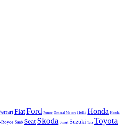
Ford
Honda
Fiat
Ferrari
Hella
Future
Honda
General Motors
Skoda
Toyota
Seat
Suzuki
s-Royce
Saab
Smart
Tata