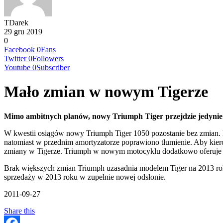
TDarek
29 gru 2019
0
Facebook
0
Fans
Twitter
0
Followers
Youtube
0
Subscriber
Mało zmian w nowym Tigerze
Mimo ambitnych planów, nowy Triumph Tiger przejdzie jedynie
W kwestii osiągów nowy Triumph Tiger 1050 pozostanie bez zmian. Mo
natomiast w przednim amortyzatorze poprawiono tłumienie. Aby kiero
zmiany w Tigerze. Triumph w nowym motocyklu dodatkowo oferuje n
Brak większych zmian Triumph uzasadnia modelem Tiger na 2013 rok
sprzedaży w 2013 roku w zupełnie nowej odsłonie.
2011-09-27
Share this