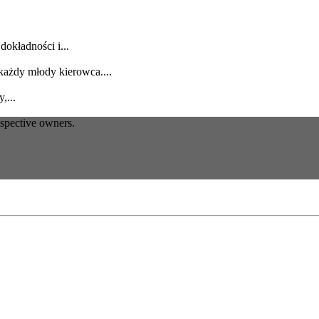
dokładności i...
każdy młody kierowca....
,...
espective owners.