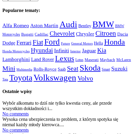
Popularne tematy:
Audi
BMW
Alfa Romeo
Aston Martin
Bentley
BMW
Citroen
Chevrolet
Chrysler
Dacia
Bugatti
Cadillac
Motorcycles
Ford
Honda
Fiat
Ferrari
Dodge
Hella
Future
General Motors
Hyundai
Kia
Infiniti
Jaguar
Honda Motorcycles
Interior
Lexus
Lamborghini
Land Rover
McLaren
Maserati
Maybach
Lotus
Skoda
Mini
Seat
Suzuki
Rolls-Royce
Saab
Smart
Multimedia
Volkswagen
Toyota
Volvo
Tata
Ostatnie wpisy
Wybór alkomatu to dziś nie tylko kwestia ceny, ale przede
wszystkim dokładności i...
No comments
Wysoka cena ubezpieczenia to problem, z którym spotyka się
niemal każdy młody kierowca....
No comments