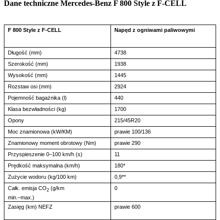
Dane techniczne Mercedes-Benz F 800 Style z F-CELL
F 800 Style z F-CELL
Napęd z ogniwami paliwowymi
Długość (mm)
4738
Szerokość (mm)
1938
Wysokość (mm)
1445
Rozstaw osi (mm)
2924
Pojemność bagażnika (l)
440
Klasa bezwładności (kg)
1700
Opony
215/45R20
Moc znamionowa (kW/KM)
prawie 100/136
Znamionowy moment obrotowy (Nm)
prawie 290
Przyspieszenie 0–100 km/h (s)
11
Prędkość maksymalna (km/h)
180*
Zużycie wodoru (kg/100 km)
0,9**
Całk. emisja CO
(g/km
0
2
min.–max.)
Zasięg (km) NEFZ
prawie 600