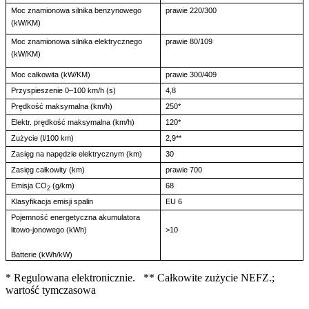
Moc znamionowa silnika benzynowego
prawie 220/300
(kW/KM)
Moc znamionowa silnika elektrycznego
prawie 80/109
(kW/KM)
Moc całkowita (kW/KM)
prawie 300/409
Przyspieszenie 0–100 km/h (s)
4,8
Prędkość maksymalna (km/h)
250*
Elektr. prędkość maksymalna (km/h)
120*
Zużycie (l/100 km)
2,9**
Zasięg na napędzie elektrycznym (km)
30
Zasięg całkowity (km)
prawie 700
Emisja CO
(g/km)
68
2
Klasyfikacja emisji spalin
EU 6
Pojemność energetyczna akumulatora
litowo-jonowego (kWh)
>10
Batterie (kWh/kW)
* Regulowana elektronicznie. ** Całkowite zużycie NEFZ.;
wartość tymczasowa