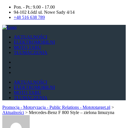
Pon. - Pt.: 9.00 - 17.00
94-102 Łódź ul. Nowe Sady 4/14
+48 516 638 789
AKTUALNOŚCI
ELEKTROMOBILNI
MOTO TABU
TŁUMACZENIA
AKTUALNOŚCI
ELEKTROMOBILNI
MOTO TABU
TŁUMACZENIA
Promocja - Motoryzacja - Public Relations - Motototarget.pl
>
Aktualności
>
Mercedes-Benz F 800 Style – zielona limuzyna