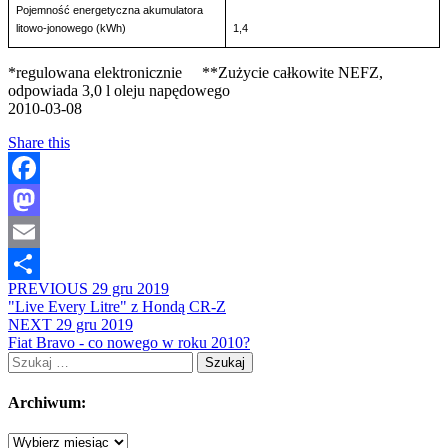
Pojemność energetyczna akumulatora
litowo-jonowego (kWh)
1,4
*regulowana elektronicznie **Zużycie całkowite NEFZ,
odpowiada 3,0 l oleju napędowego
2010-03-08
Share this
Facebook
Mastodon
Email
PREVIOUS
29 gru 2019
Share
"Live Every Litre" z Hondą CR-Z
NEXT
29 gru 2019
Fiat Bravo - co nowego w roku 2010?
Szukaj:
Archiwum:
Archiwum: