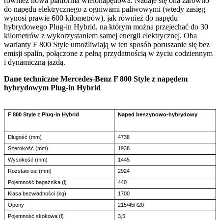
również nowa platforma wielonapędowa. Nadaje się ona zarówno
do napędu elektrycznego z ogniwami paliwowymi (wtedy zasięg
wynosi prawie 600 kilometrów), jak również do napędu
hybrydowego Plug-in Hybrid, na którym można przejechać do 30
kilometrów z wykorzystaniem samej energii elektrycznej. Oba
warianty F 800 Style umożliwiają w ten sposób poruszanie się bez
emisji spalin, połączone z pełną przydatnością w życiu codziennym
i dynamiczną jazdą.
Dane techniczne Mercedes-Benz F 800 Style z napędem
hybrydowym Plug-in Hybrid
F 800 Style z Plug-in Hybrid
Napęd benzynowo-hybrydowy
Długość (mm)
4738
Szerokość (mm)
1938
Wysokość (mm)
1445
Rozstaw osi (mm)
2924
Pojemność bagażnika (l)
440
Klasa bezwładności (kg)
1700
Opony
215/45R20
Pojemność skokowa (l)
3,5