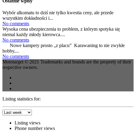
Ostatnie wpisy
Wybór alkomatu to dziś nie tylko kwestia ceny, ale przede
wszystkim dokładności i...
No comments
Wysoka cena ubezpieczenia to problem, z którym spotyka się
niemal każdy młody kierowca....
No comments
Nowe kampery prosto „z placu” Karawaning to nie zwykłe
hobby,...
No comments
Mototarget © 2021 Trademarks and brands are the property of their
respective owners.
Listing statistics for:
Listing views
Phone number views