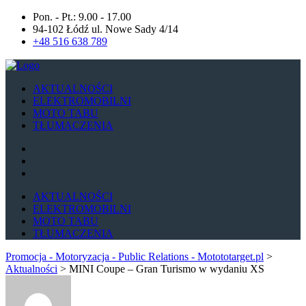
Pon. - Pt.: 9.00 - 17.00
94-102 Łódź ul. Nowe Sady 4/14
+48 516 638 789
AKTUALNOŚCI
ELEKTROMOBILNI
MOTO TABU
TŁUMACZENIA
AKTUALNOŚCI
ELEKTROMOBILNI
MOTO TABU
TŁUMACZENIA
Promocja - Motoryzacja - Public Relations - Motototarget.pl
>
Aktualności
>
MINI Coupe – Gran Turismo w wydaniu XS