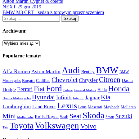
Aston Martin Cygnet & colette
NEXT
29 gru 2019
BMW M3 CRT - sedan z torowym przeznaczeniem
Szukaj:
Archiwum:
Archiwum:
Popularne tematy:
Audi
BMW
Alfa Romeo
Aston Martin
Bentley
BMW
Citroen
Chevrolet
Chrysler
Dacia
Bugatti
Cadillac
Motorcycles
Ford
Honda
Fiat
Ferrari
Dodge
Hella
Future
General Motors
Hyundai
Kia
Infiniti
Jaguar
Honda Motorcycles
Interior
Lexus
Lamborghini
Land Rover
McLaren
Maserati
Maybach
Lotus
Skoda
Mini
Seat
Suzuki
Rolls-Royce
Saab
Smart
Multimedia
Volkswagen
Toyota
Volvo
Tata