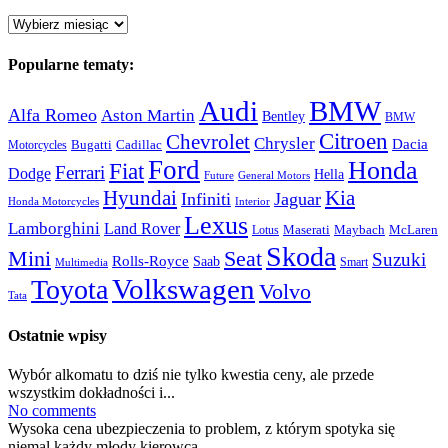
Archiwum:
Popularne tematy:
Audi
BMW
Alfa Romeo
Aston Martin
Bentley
BMW
Citroen
Chevrolet
Chrysler
Dacia
Bugatti
Cadillac
Motorcycles
Ford
Honda
Fiat
Ferrari
Dodge
Hella
Future
General Motors
Hyundai
Kia
Infiniti
Jaguar
Honda Motorcycles
Interior
Lexus
Lamborghini
Land Rover
McLaren
Maserati
Maybach
Lotus
Skoda
Mini
Seat
Suzuki
Rolls-Royce
Saab
Smart
Multimedia
Volkswagen
Toyota
Volvo
Tata
Ostatnie wpisy
Wybór alkomatu to dziś nie tylko kwestia ceny, ale przede
wszystkim dokładności i...
No comments
Wysoka cena ubezpieczenia to problem, z którym spotyka się
niemal każdy młody kierowca....