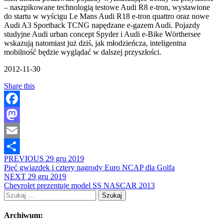
– naszpikowane technologią testowe Audi R8 e-tron, wystawione
do startu w wyścigu Le Mans Audi R18 e-tron quattro oraz nowe
Audi A3 Sportback TCNG napędzane e-gazem Audi. Pojazdy
studyjne Audi urban concept Spyder i Audi e-Bike Wörthersee
wskazują natomiast już dziś, jak młodzieńcza, inteligentna
mobilność będzie wyglądać w dalszej przyszłości.
2012-11-30
Share this
Facebook
Mastodon
Email
PREVIOUS
29 gru 2019
Share
Pięć gwiazdek i cztery nagrody Euro NCAP dla Golfa
NEXT
29 gru 2019
Chevrolet prezentuje model SS NASCAR 2013
Szukaj:
Archiwum: