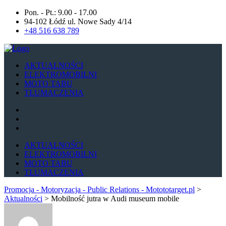
Pon. - Pt.: 9.00 - 17.00
94-102 Łódź ul. Nowe Sady 4/14
+48 516 638 789
AKTUALNOŚCI
ELEKTROMOBILNI
MOTO TABU
TŁUMACZENIA
AKTUALNOŚCI
ELEKTROMOBILNI
MOTO TABU
TŁUMACZENIA
Promocja - Motoryzacja - Public Relations - Motototarget.pl
>
Aktualności
>
Mobilność jutra w Audi museum mobile