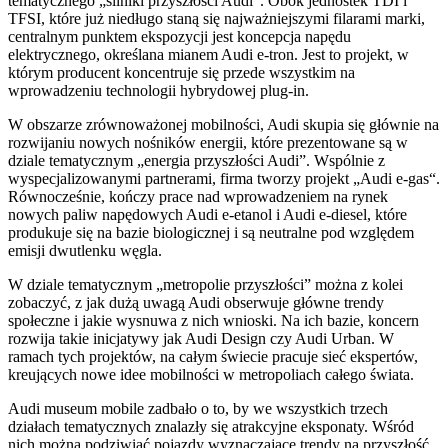
tematycznego „silniki przyszłości Audi”. Obok jednostek TDI i
TFSI, które już niedługo staną się najważniejszymi filarami marki,
centralnym punktem ekspozycji jest koncepcja napędu
elektrycznego, określana mianem Audi e-tron. Jest to projekt, w
którym producent koncentruje się przede wszystkim na
wprowadzeniu technologii hybrydowej plug-in.
W obszarze zrównoważonej mobilności, Audi skupia się głównie na
rozwijaniu nowych nośników energii, które prezentowane są w
dziale tematycznym „energia przyszłości Audi”. Wspólnie z
wyspecjalizowanymi partnerami, firma tworzy projekt „Audi e-gas“.
Równocześnie, kończy prace nad wprowadzeniem na rynek
nowych paliw napędowych Audi e-etanol i Audi e-diesel, które
produkuje się na bazie biologicznej i są neutralne pod względem
emisji dwutlenku węgla.
W dziale tematycznym „metropolie przyszłości” można z kolei
zobaczyć, z jak dużą uwagą Audi obserwuje główne trendy
społeczne i jakie wysnuwa z nich wnioski. Na ich bazie, koncern
rozwija takie inicjatywy jak Audi Design czy Audi Urban. W
ramach tych projektów, na całym świecie pracuje sieć ekspertów,
kreujących nowe idee mobilności w metropoliach całego świata.
Audi museum mobile zadbało o to, by we wszystkich trzech
działach tematycznych znalazły się atrakcyjne eksponaty. Wśród
nich można podziwiać pojazdy wyznaczające trendy na przyszłość