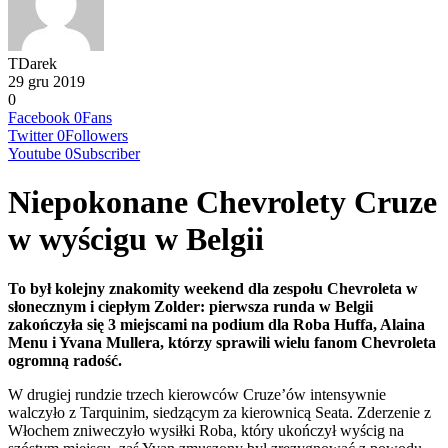
TDarek
29 gru 2019
0
Facebook
0
Fans
Twitter
0
Followers
Youtube
0
Subscriber
Niepokonane Chevrolety Cruze
w wyścigu w Belgii
To był kolejny znakomity weekend dla zespołu Chevroleta w
słonecznym i ciepłym Zolder: pierwsza runda w Belgii
zakończyła się 3 miejscami na podium dla Roba Huffa, Alaina
Menu i Yvana Mullera, którzy sprawili wielu fanom Chevroleta
ogromną radość.
W drugiej rundzie trzech kierowców Cruze’ów intensywnie
walczyło z Tarquinim, siedzącym za kierownicą Seata. Zderzenie z
Włochem zniweczyło wysiłki Roba, który ukończył wyścig na