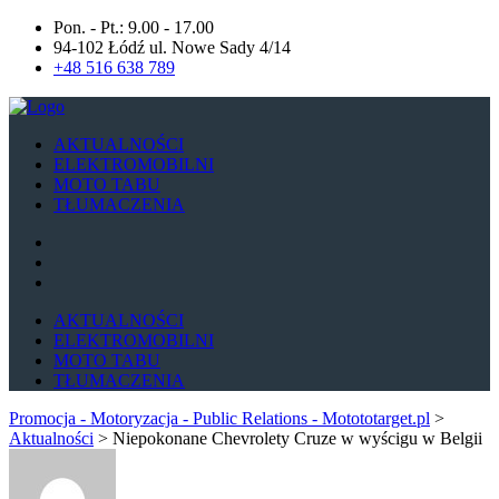
Pon. - Pt.: 9.00 - 17.00
94-102 Łódź ul. Nowe Sady 4/14
+48 516 638 789
AKTUALNOŚCI
ELEKTROMOBILNI
MOTO TABU
TŁUMACZENIA
AKTUALNOŚCI
ELEKTROMOBILNI
MOTO TABU
TŁUMACZENIA
Promocja - Motoryzacja - Public Relations - Motototarget.pl
>
Aktualności
>
Niepokonane Chevrolety Cruze w wyścigu w Belgii