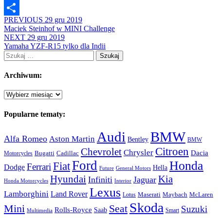
Email
PREVIOUS
29 gru 2019
Share
Maciek Steinhof w MINI Challenge
NEXT
29 gru 2019
Yamaha YZF-R15 tylko dla Indii
Szukaj:
Archiwum:
Archiwum:
Popularne tematy:
Audi
BMW
Alfa Romeo
Aston Martin
Bentley
BMW
Citroen
Chevrolet
Chrysler
Dacia
Bugatti
Cadillac
Motorcycles
Ford
Honda
Fiat
Ferrari
Dodge
Hella
Future
General Motors
Hyundai
Kia
Infiniti
Jaguar
Honda Motorcycles
Interior
Lexus
Lamborghini
Land Rover
McLaren
Maserati
Maybach
Lotus
Skoda
Mini
Seat
Suzuki
Rolls-Royce
Saab
Smart
Multimedia