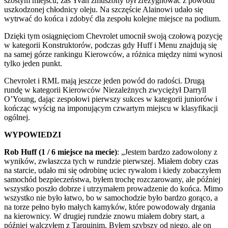
szóstym miejscu, zaś Yvan zmuszony był zrezygnować z powodu
uszkodzonej chłodnicy oleju. Na szczęście Alainowi udało się
wytrwać do końca i zdobyć dla zespołu kolejne miejsce na podium.
Dzięki tym osiągnięciom Chevrolet umocnił swoją czołową pozycję
w kategorii Konstruktorów, podczas gdy Huff i Menu znajdują się
na samej górze rankingu Kierowców, a różnica między nimi wynosi
tylko jeden punkt.
Chevrolet i RML mają jeszcze jeden powód do radości. Drugą
rundę w kategorii Kierowców Niezależnych zwyciężył Darryll
O’Young, dając zespołowi pierwszy sukces w kategorii juniorów i
kończąc wyścig na imponującym czwartym miejscu w klasyfikacji
ogólnej.
WYPOWIEDZI
Rob Huff (1 / 6 miejsce na mecie)
: „Jestem bardzo zadowolony z
wyników, zwłaszcza tych w rundzie pierwszej. Miałem dobry czas
na starcie, udało mi się odrobinę uciec rywalom i kiedy zobaczyłem
samochód bezpieczeństwa, byłem trochę rozczarowany, ale później
wszystko poszło dobrze i utrzymałem prowadzenie do końca. Mimo
wszystko nie było łatwo, bo w samochodzie było bardzo gorąco, a
na torze pełno było małych kamyków, które powodowały drgania
na kierownicy. W drugiej rundzie znowu miałem dobry start, a
później walczyłem z Tarquinim. Byłem szybszy od niego, ale on