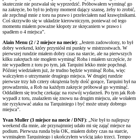
skutecznie nie pozwalał się wyprzedzić. Próbowałem wyminąć go
na zakręcie, bo był to jedyny moment dający szansę, żeby to zrobić,
ale zepchnął mnie z toru na prawo i przeleciałem nad krawężnikami.
Coś skrzywiło się w układzie kierowniczym, ponieważ od tego
momentu miałem poważne kłopoty ze skręcaniem w prawo i
spadłem o 4 miejsca”.
Alain Menu (2 / 2 miejsce na mecie)
: „Jestem zadowolony, to był
dobry weekend, który przyniósł mi punkty w mistrzostwach. W
pierwszej rundzie miałem dobry czas na starcie, ale na pierwszych
kilku zakrętach nie mogłem wyminąć Roba i miałem szczęście, że
nie wypadłem z toru po tym, jak Tarquini lekko mnie popchnął.
Później wiedziałem już, że trudno będzie wyminąć Roba, więc
walczyłem o utrzymanie drugiego miejsca. W drugiej rundzie
pierwsze trzy lub cztery okrążenia były dość gorące, Tarquini był na
prowadzeniu, a Rob na każdym zakręcie próbował go wyminąć.
Oddaliłem się trochę czekając na rozwój wydarzeń. Po tym jak Rob
wypadł z toru, znalazłem się znowu na drugim miejscu, ale wolałem
nie ryzykować ataku na Tarquiniego i być może utraty dobrego
miejsca”.
Yvan Muller (3 miejsce na mecie / DNF)
: „Nie był to najlepszy
weekend dla mnie, ale przynajmniej udało mi się zająć miejsce na
podium. Pierwsza runda była OK, miałem dobry czas na starcie,
wyminąłem Tarquiniego i ukończyłem wyścig jako trzeci. Tempo