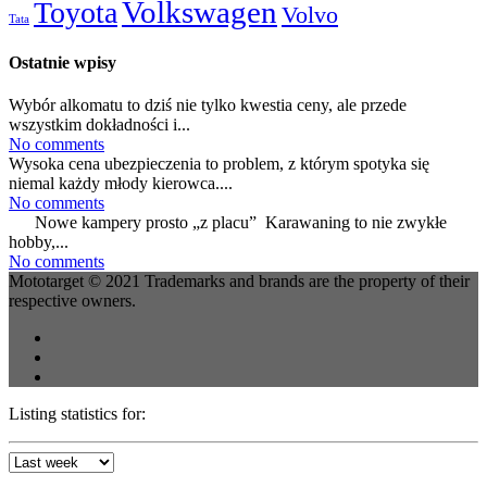
Volkswagen
Toyota
Volvo
Tata
Ostatnie wpisy
Wybór alkomatu to dziś nie tylko kwestia ceny, ale przede
wszystkim dokładności i...
No comments
Wysoka cena ubezpieczenia to problem, z którym spotyka się
niemal każdy młody kierowca....
No comments
Nowe kampery prosto „z placu” Karawaning to nie zwykłe
hobby,...
No comments
Mototarget © 2021 Trademarks and brands are the property of their
respective owners.
Listing statistics for: