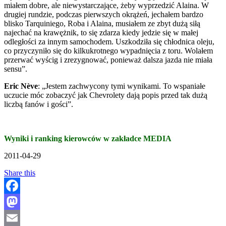
miałem dobre, ale niewystarczające, żeby wyprzedzić Alaina. W
drugiej rundzie, podczas pierwszych okrążeń, jechałem bardzo
blisko Tarquiniego, Roba i Alaina, musiałem ze zbyt dużą siłą
najechać na krawężnik, to się zdarza kiedy jedzie się w małej
odległości za innym samochodem. Uszkodziła się chłodnica oleju,
co przyczyniło się do kilkukrotnego wypadnięcia z toru. Wolałem
przerwać wyścig i zrezygnować, ponieważ dalsza jazda nie miała
sensu”.
Eric Nève
: „Jestem zachwycony tymi wynikami. To wspaniałe
uczucie móc zobaczyć jak Chevrolety dają popis przed tak dużą
liczbą fanów i gości”.
Wyniki i ranking kierowców w zakładce MEDIA
2011-04-29
Share this
Facebook
Mastodon