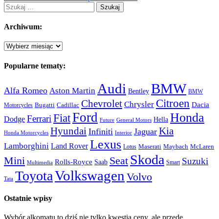
Szukaj:
Archiwum:
Archiwum:
Popularne tematy:
Audi
BMW
Alfa Romeo
Aston Martin
Bentley
BMW
Citroen
Chevrolet
Chrysler
Dacia
Bugatti
Cadillac
Motorcycles
Ford
Honda
Fiat
Ferrari
Dodge
Hella
Future
General Motors
Hyundai
Kia
Infiniti
Jaguar
Honda Motorcycles
Interior
Lexus
Lamborghini
Land Rover
McLaren
Maserati
Maybach
Lotus
Skoda
Mini
Seat
Suzuki
Rolls-Royce
Saab
Smart
Multimedia
Volkswagen
Toyota
Volvo
Tata
Ostatnie wpisy
Wybór alkomatu to dziś nie tylko kwestia ceny, ale przede