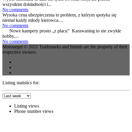
wszystkim dokładności i...
No comments
Wysoka cena ubezpieczenia to problem, z którym spotyka się
niemal każdy młody kierowca....
No comments
Nowe kampery prosto „z placu” Karawaning to nie zwykłe
hobby,...
No comments
Mototarget © 2021 Trademarks and brands are the property of their
respective owners.
Listing statistics for:
Listing views
Phone number views