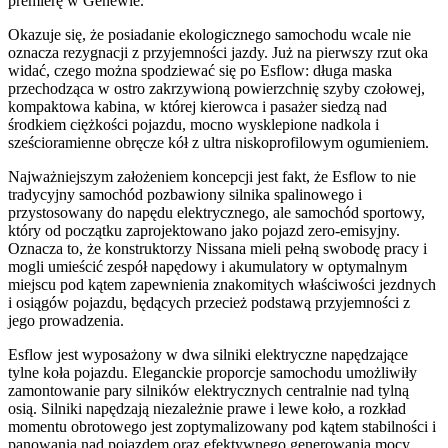
premierę w Genewie.
Okazuje się, że posiadanie ekologicznego samochodu wcale nie
oznacza rezygnacji z przyjemności jazdy. Już na pierwszy rzut oka
widać, czego można spodziewać się po Esflow: długa maska
przechodząca w ostro zakrzywioną powierzchnię szyby czołowej,
kompaktowa kabina, w której kierowca i pasażer siedzą nad
środkiem ciężkości pojazdu, mocno wysklepione nadkola i
sześcioramienne obręcze kół z ultra niskoprofilowym ogumieniem.
Najważniejszym założeniem koncepcji jest fakt, że Esflow to nie
tradycyjny samochód pozbawiony silnika spalinowego i
przystosowany do napędu elektrycznego, ale samochód sportowy,
który od początku zaprojektowano jako pojazd zero-emisyjny.
Oznacza to, że konstruktorzy Nissana mieli pełną swobodę pracy i
mogli umieścić zespół napędowy i akumulatory w optymalnym
miejscu pod kątem zapewnienia znakomitych właściwości jezdnych
i osiągów pojazdu, będących przecież podstawą przyjemności z
jego prowadzenia.
Esflow jest wyposażony w dwa silniki elektryczne napędzające
tylne koła pojazdu. Eleganckie proporcje samochodu umożliwiły
zamontowanie pary silników elektrycznych centralnie nad tylną
osią. Silniki napędzają niezależnie prawe i lewe koło, a rozkład
momentu obrotowego jest zoptymalizowany pod kątem stabilności i
panowania nad pojazdem oraz efektywnego generowania mocy.