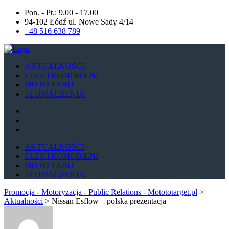
Pon. - Pt.: 9.00 - 17.00
94-102 Łódź ul. Nowe Sady 4/14
+48 516 638 789
AKTUALNOŚCI
ELEKTROMOBILNI
MOTO TABU
TŁUMACZENIA
AKTUALNOŚCI
ELEKTROMOBILNI
MOTO TABU
TŁUMACZENIA
Promocja - Motoryzacja - Public Relations - Motototarget.pl
>
Aktualności
>
Nissan Esflow – polska prezentacja