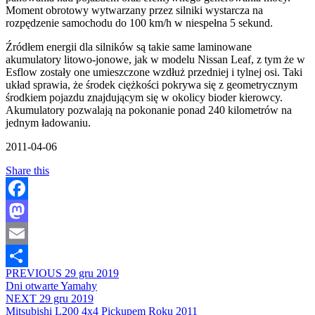
Moment obrotowy wytwarzany przez silniki wystarcza na
rozpędzenie samochodu do 100 km/h w niespełna 5 sekund.
Źródłem energii dla silników są takie same laminowane
akumulatory litowo-jonowe, jak w modelu Nissan Leaf, z tym że w
Esflow zostały one umieszczone wzdłuż przedniej i tylnej osi. Taki
układ sprawia, że środek ciężkości pokrywa się z geometrycznym
środkiem pojazdu znajdującym się w okolicy bioder kierowcy.
Akumulatory pozwalają na pokonanie ponad 240 kilometrów na
jednym ładowaniu.
2011-04-06
Share this
Facebook
Mastodon
Email
PREVIOUS
29 gru 2019
Share
Dni otwarte Yamahy
NEXT
29 gru 2019
Mitsubishi L200 4x4 Pickupem Roku 2011