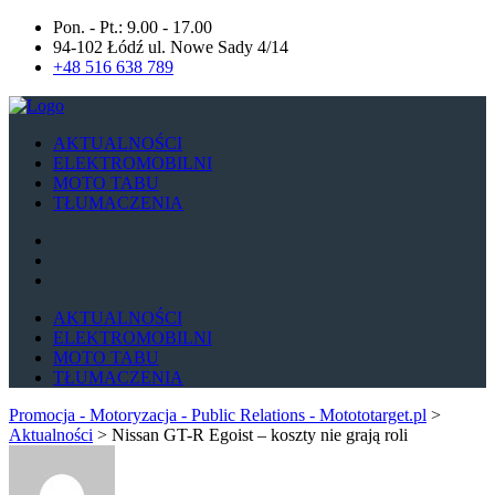
Pon. - Pt.: 9.00 - 17.00
94-102 Łódź ul. Nowe Sady 4/14
+48 516 638 789
AKTUALNOŚCI
ELEKTROMOBILNI
MOTO TABU
TŁUMACZENIA
AKTUALNOŚCI
ELEKTROMOBILNI
MOTO TABU
TŁUMACZENIA
Promocja - Motoryzacja - Public Relations - Motototarget.pl
>
Aktualności
>
Nissan GT-R Egoist – koszty nie grają roli