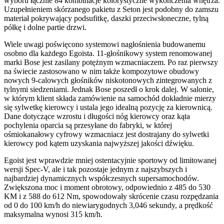
wyboru łącznie 84 kombinacje kolorystyczne wykończenia wnętrza.
Uzupełnieniem skórzanego pakietu z Seton jest podobny do zamszu
materiał pokrywający podsufitkę, daszki przeciwsłoneczne, tylną
półkę i dolne partie drzwi.
Wiele uwagi poświęcono systemowi nagłośnienia budowanemu
osobno dla każdego Egoista. 11-głośnikowy system renomowanej
marki Bose jest zasilany potężnym wzmacniaczem. Po raz pierwszy
na świecie zastosowano w nim także kompozytowe obudowy
nowych 9-calowych głośników niskotonowych zintegrowanych z
tylnymi siedzeniami. Jednak Bose poszedł o krok dalej. W salonie,
w którym klient składa zamówienie na samochód dokładnie mierzy
się sylwetkę kierowcy i ustala jego idealną pozycję za kierownicą.
Dane dotyczące wzrostu i długości nóg kierowcy oraz kąta
pochylenia oparcia są przesyłane do fabryki, w której
ośmiokanałowy cyfrowy wzmacniacz jest dostrajany do sylwetki
kierowcy pod kątem uzyskania najwyższej jakości dźwięku.
Egoist jest wprawdzie mniej ostentacyjnie sportowy od limitowanej
wersji Spec-V, ale i tak pozostaje jednym z najszybszych i
najbardziej dynamicznych współczesnych supersamochodów.
Zwiększona moc i moment obrotowy, odpowiednio z 485 do 530
KM i z 588 do 612 Nm, spowodowały skrócenie czasu rozpędzania
od 0 do 100 km/h do niewiarygodnych 3,046 sekundy, a prędkość
maksymalna wynosi 315 km/h.