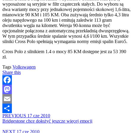
wyposażone są seryjnie w filtr cząsteczek stałych. Do wyboru są
dwa warianty mocy przy jednakowej pojemności skokowej 1,6-litra,
mianowicie 90 KM i 105 KM. Oba zużywają średnio tylko 4,3 litra
oleju napędowego na 100 km i emitują zaledwie 113 gram
dwutlenku węgla na kilometr. Wersja 90-konna może być
opcjonalnie połączona z automatyczną przekładnią dwusprzęgłową.
W tym przypadku średnie spalanie wynosi 4,6 l/100 km. Wszystkie
silniki Cross Polo spełniają wymagania normy emisji spalin Euro5.
Cross Polo z silnikiem 1.4 o mocy 85 KM dostępne jest za 53 390
zł.
Tags
Volkswagen
Share this
Facebook
Mastodon
Email
PREVIOUS
17 cze 2010
Share
Bridgestone chce dołożyć jeszcze więcej emocji
NEXT
17 cze 2010