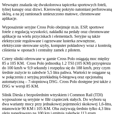
Wewnątrz znalazła się dwukolorowa tapicerka sportowych foteli,
tylnej kanapy oraz drzwi. Kierownię pokryto natomiast perforowaną
skórą, a na jej ramionach umieszczono matowe, chromowane
aplikacje.
Wyposażenie seryjne Cross Polo obejmuje m.in. ESP, sportowe
fotele z regulacją wysokości, nakładki na pedały oraz chromowane
aplikacje na wielu przyciskach i elementach. Seryjne są także
elektrycznie regulowane i ogrzewane lusterka zewnętrzne,
elektrycznie sterowane szyby, komputer pokładowy wraz z kontrolą
ciśnienia w oponach i centralny zamek z pilotem.
Cztery silniki oferowane w gamie Cross Polo osiągają moc między
85 a 105 KM. Cross Polo jednostką 1.2 TSI (105 KM) przyspiesza
do 100 km/h w 9,9 sekundy i rozpędza się do 188 km/h, przy czym
średnie zużycie to zaledwie 5,5 litra paliwa. Wartości te osiągane są
w połączeniu z seryjną przekładnią 6-biegową oraz opcjonalną
automatyczną – 7-stopniową DSG. Cross Polo dostępne jest także z
DSG w wersji 85 KM.
Silnik Diesla z bezpośrednim wtryskiem i Common Rail (TDI)
wyposażone są seryjnie w filtr cząsteczek stałych. Do wyboru są
dwa warianty mocy przy jednakowej pojemności skokowej 1,6-litra,
mianowicie 90 KM i 105 KM. Oba zużywają średnio tylko 4,3 litra
oleju napędowego na 100 km i emitują zaledwie 113 gram