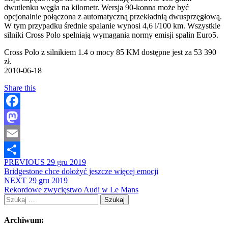
dwutlenku węgla na kilometr. Wersja 90-konna może być
opcjonalnie połączona z automatyczną przekładnią dwusprzęgłową.
W tym przypadku średnie spalanie wynosi 4,6 l/100 km. Wszystkie
silniki Cross Polo spełniają wymagania normy emisji spalin Euro5.
Cross Polo z silnikiem 1.4 o mocy 85 KM dostępne jest za 53 390
zł.
2010-06-18
Share this
Facebook
Mastodon
Email
PREVIOUS
29 gru 2019
Share
Bridgestone chce dołożyć jeszcze więcej emocji
NEXT
29 gru 2019
Rekordowe zwycięstwo Audi w Le Mans
Szukaj:
Archiwum: