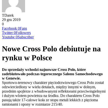
TDarek
29 gru 2019
0
Facebook
0
Fans
Twitter
0
Followers
Youtube
0
Subscriber
Nowe Cross Polo debiutuje na
rynku w Polsce
Do sprzedaży wchodzi najnowsze Cross Polo, które
zadebiutowało podczas tegorocznego Salonu Samochodowego
w Genewie.
Sportowo-terenowy charakter pięciodrzwiowego Cross Polo został
odzwierciedlony w wielu detalach, między innymi w dolnym,
przednim spojlerze z wbudowanymi reflektorami przeciwmgielnymi
i dużym wlotem powietrza na środku. Do charakteru Cross Polo
pasują także 17-calowe koła ze stopu metali lekkich z pięcioma
ramionami i opony w rozmiarze 215/40.