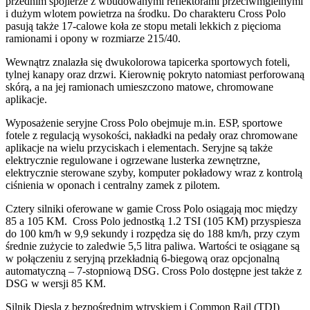
przednim spojlerze z wbudowanymi reflektorami przeciwmgielnymi
i dużym wlotem powietrza na środku. Do charakteru Cross Polo
pasują także 17-calowe koła ze stopu metali lekkich z pięcioma
ramionami i opony w rozmiarze 215/40.
Wewnątrz znalazła się dwukolorowa tapicerka sportowych foteli,
tylnej kanapy oraz drzwi. Kierownię pokryto natomiast perforowaną
skórą, a na jej ramionach umieszczono matowe, chromowane
aplikacje.
Wyposażenie seryjne Cross Polo obejmuje m.in. ESP, sportowe
fotele z regulacją wysokości, nakładki na pedały oraz chromowane
aplikacje na wielu przyciskach i elementach. Seryjne są także
elektrycznie regulowane i ogrzewane lusterka zewnętrzne,
elektrycznie sterowane szyby, komputer pokładowy wraz z kontrolą
ciśnienia w oponach i centralny zamek z pilotem.
Cztery silniki oferowane w gamie Cross Polo osiągają moc między
85 a 105 KM. Cross Polo jednostką 1.2 TSI (105 KM) przyspiesza
do 100 km/h w 9,9 sekundy i rozpędza się do 188 km/h, przy czym
średnie zużycie to zaledwie 5,5 litra paliwa. Wartości te osiągane są
w połączeniu z seryjną przekładnią 6-biegową oraz opcjonalną
automatyczną – 7-stopniową DSG. Cross Polo dostępne jest także z
DSG w wersji 85 KM.
Silnik Diesla z bezpośrednim wtryskiem i Common Rail (TDI)