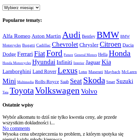
Archiwum:
Popularne tematy:
Audi
BMW
Alfa Romeo
Aston Martin
Bentley
BMW
Citroen
Chevrolet
Chrysler
Dacia
Bugatti
Cadillac
Motorcycles
Ford
Honda
Fiat
Ferrari
Dodge
Hella
Future
General Motors
Hyundai
Kia
Infiniti
Jaguar
Honda Motorcycles
Interior
Lexus
Lamborghini
Land Rover
McLaren
Maserati
Maybach
Lotus
Skoda
Mini
Seat
Suzuki
Rolls-Royce
Saab
Smart
Multimedia
Volkswagen
Toyota
Volvo
Tata
Ostatnie wpisy
Wybór alkomatu to dziś nie tylko kwestia ceny, ale przede
wszystkim dokładności i...
No comments
Wysoka cena ubezpieczenia to problem, z którym spotyka się
niemal każdy młody kierowca....