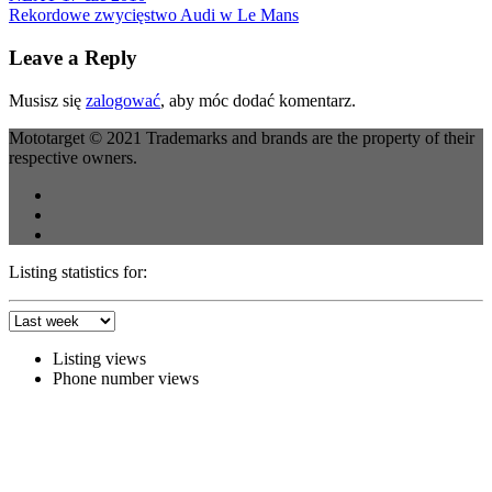
Rekordowe zwycięstwo Audi w Le Mans
Leave a Reply
Musisz się
zalogować
, aby móc dodać komentarz.
Mototarget © 2021 Trademarks and brands are the property of their
respective owners.
Listing statistics for:
Listing views
Phone number views