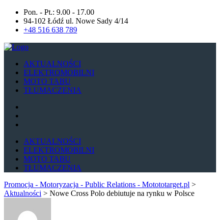
Pon. - Pt.: 9.00 - 17.00
94-102 Łódź ul. Nowe Sady 4/14
+48 516 638 789
AKTUALNOŚCI
ELEKTROMOBILNI
MOTO TABU
TŁUMACZENIA
AKTUALNOŚCI
ELEKTROMOBILNI
MOTO TABU
TŁUMACZENIA
Promocja - Motoryzacja - Public Relations - Motototarget.pl
>
Aktualności
>
Nowe Cross Polo debiutuje na rynku w Polsce