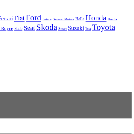
Ford
Honda
Fiat
Ferrari
Hella
Future
Honda
General Motors
Skoda
Toyota
Seat
Suzuki
s-Royce
Saab
Smart
Tata