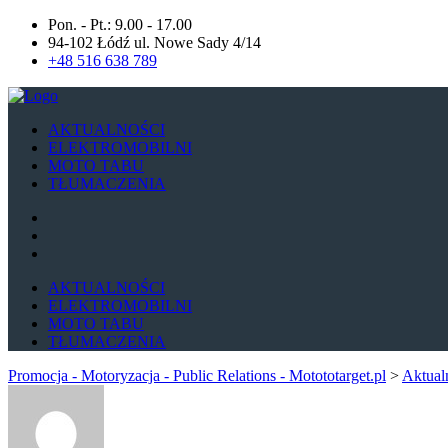
Pon. - Pt.: 9.00 - 17.00
94-102 Łódź ul. Nowe Sady 4/14
+48 516 638 789
AKTUALNOŚCI
ELEKTROMOBILNI
MOTO TABU
TŁUMACZENIA
AKTUALNOŚCI
ELEKTROMOBILNI
MOTO TABU
TŁUMACZENIA
Promocja - Motoryzacja - Public Relations - Motototarget.pl
>
Aktual