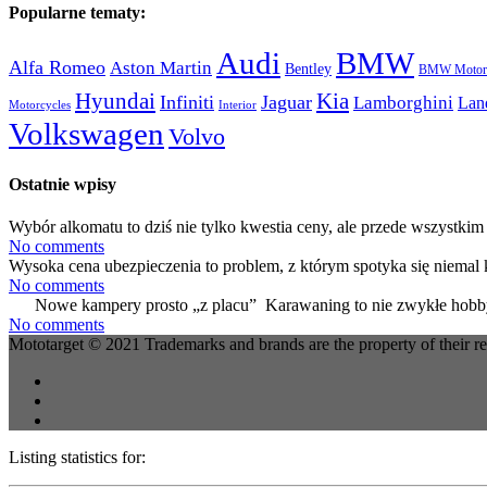
Popularne tematy:
Audi
BMW
Alfa Romeo
Aston Martin
Bentley
BMW Motorc
Hyundai
Kia
Infiniti
Jaguar
Lamborghini
Lan
Motorcycles
Interior
Volkswagen
Volvo
Ostatnie wpisy
Wybór alkomatu to dziś nie tylko kwestia ceny, ale przede wszystkim 
No comments
Wysoka cena ubezpieczenia to problem, z którym spotyka się niemal 
No comments
Nowe kampery prosto „z placu” Karawaning to nie zwykłe hobby
No comments
Mototarget © 2021 Trademarks and brands are the property of their r
Listing statistics for: