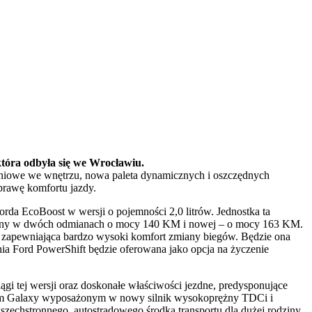
tóra odbyła się we Wrocławiu.
zeniowe we wnętrzu, nowa paleta dynamicznych i oszczędnych
prawę komfortu jazdy.
da EcoBoost w wersji o pojemności 2,0 litrów. Jednostka ta
stępny w dwóch odmianach o mocy 140 KM i nowej – o mocy 163 KM.
 zapewniająca bardzo wysoki komfort zmiany biegów. Będzie ona
a Ford PowerShift będzie oferowana jako opcja na życzenie
i tej wersji oraz doskonałe właściwości jezdne, predysponujące
lem Galaxy wyposażonym w nowy silnik wysokoprężny TDCi i
szechstronnego, autostradowego środka transportu dla dużej rodziny.