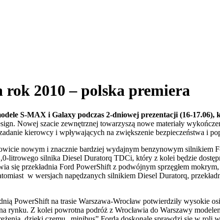
rok 2010 – polska premiera
dele S-MAX i Galaxy podczas 2-dniowej prezentacji (16-17.06), k
 Design. Nowej szacie zewnętrznej towarzyszą nowe materiały wykońc
h zadanie kierowcy i wpływających na zwiększenie bezpieczeństwa i po
owicie nowym i znacznie bardziej wydajnym benzynowym silnikiem For
0-litrowego silnika Diesel Duratorq TDCi, który z kolei będzie do
wia się przekładnia Ford PowerShift z podwójnym sprzęgłem mokrym,
miast w wersjach napędzanych silnikiem Diesel Duratorq, przekładni
nią PowerShift na trasie Warszawa-Wrocław potwierdziły wysokie osiąg
h na rynku. Z kolei powrotna podróż z Wrocławia do Warszawy mode
ężenia, dzięki czemu „minibus” Forda doskonale sprawdzi się w roli w