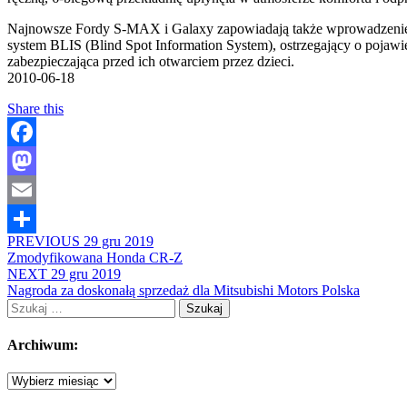
Najnowsze Fordy S-MAX i Galaxy zapowiadają także wprowadzenie
system BLIS (Blind Spot Information System), ostrzegający o pojaw
zabezpieczająca przed ich otwarciem przez dzieci.
2010-06-18
Share this
Facebook
Mastodon
Email
PREVIOUS
29 gru 2019
Share
Zmodyfikowana Honda CR-Z
NEXT
29 gru 2019
Nagroda za doskonałą sprzedaż dla Mitsubishi Motors Polska
Szukaj:
Archiwum:
Archiwum: