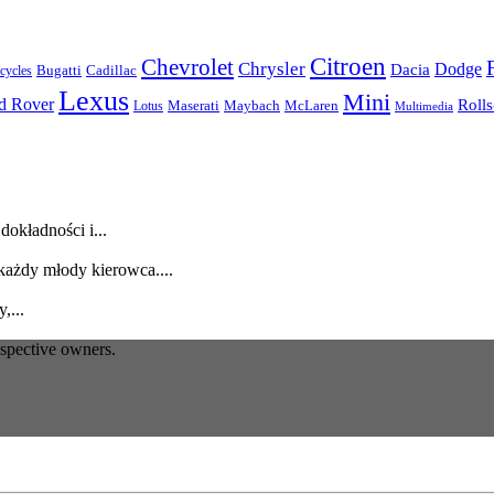
Citroen
Chevrolet
Chrysler
Dodge
Dacia
Bugatti
Cadillac
ycles
Lexus
Mini
d Rover
Roll
McLaren
Maserati
Maybach
Lotus
Multimedia
dokładności i...
każdy młody kierowca....
,...
espective owners.