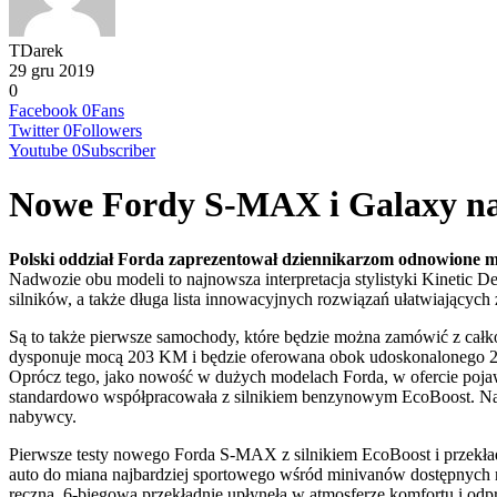
TDarek
29 gru 2019
0
Facebook
0
Fans
Twitter
0
Followers
Youtube
0
Subscriber
Nowe Fordy S-MAX i Galaxy na 
Polski oddział Forda zaprezentował dziennikarzom odnowione mo
Nadwozie obu modeli to najnowsza interpretacja stylistyki Kinetic
silników, a także długa lista innowacyjnych rozwiązań ułatwiającyc
Są to także pierwsze samochody, które będzie można zamówić z całk
dysponuje mocą 203 KM i będzie oferowana obok udoskonalonego 2,
Oprócz tego, jako nowość w dużych modelach Forda, w ofercie poja
standardowo współpracowała z silnikiem benzynowym EcoBoost. Nato
nabywcy.
Pierwsze testy nowego Forda S-MAX z silnikiem EcoBoost i przekład
auto do miana najbardziej sportowego wśród minivanów dostępnyc
ręczną, 6-biegową przekładnię upłynęła w atmosferze komfortu i odpr