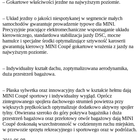
– Gokartowe właściwości jezdne na najwyższym poziomie.
– Układ jezdny o jakości niespotykanej w segmencie małych
samochodów gwarantuje prowadzenie typowe dla MINI.
Precyzyjnie pracujące elektromechaniczne wspomaganie układu
kierowniczego, standardowa stabilizacja jazdy DSC, mocne
hamulce i specjalne środki optymalizujące sztywność karoserii
gwarantują kierowcy MINI Coupé gokartowe wrażenia z jazdy na
najwyższym poziomie.
– Indywidualny kształt dachu, zoptymalizowana aerodynamika,
duża przestrzeń bagażowa.
– Płaska sylwetka oraz innowacyjny dach w kształcie hełmu dają
MINI Coupé sportowy i indywidualny wygląd. Oprócz
zintegrowanego spojlera dachowego strumień powietrza przy
większych prędkościach optymalizuje dodatkowo aktywny spojler
tylny. Otwierana szeroko do góry pokrywa bagażnika i duża
przestrzeń bagażowa oraz przelotowy otwór bagażowy dają MINI
Coupé doskonałą wszechstronność w codziennym ruchu miejskim,
w przewozie sprzętu rekreacyjnego i sportowego oraz w podróżach.