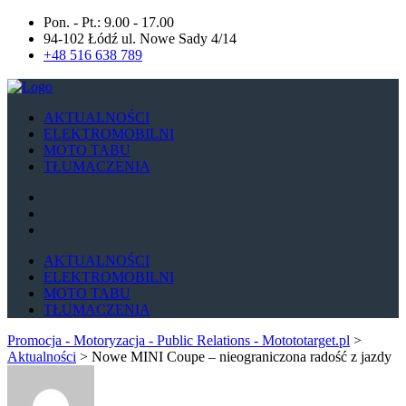
Pon. - Pt.: 9.00 - 17.00
94-102 Łódź ul. Nowe Sady 4/14
+48 516 638 789
AKTUALNOŚCI
ELEKTROMOBILNI
MOTO TABU
TŁUMACZENIA
AKTUALNOŚCI
ELEKTROMOBILNI
MOTO TABU
TŁUMACZENIA
Promocja - Motoryzacja - Public Relations - Motototarget.pl
>
Aktualności
>
Nowe MINI Coupe – nieograniczona radość z jazdy