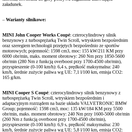
załadunek.
–
Warianty silnikowe:
MINI John Cooper Works Coupé
: czterocylindrowy silnik
benzynowy z turbosprężarką Twin Scroll, wtryskiem bezpośrednim
oraz szeregiem technologii przejętych bezpośrednio ze sportów
motorowych; pojemność: 1598 cm3, moc: 155 kW/211 KM przy
6000 obr/min, maks. moment obrotowy: 260 Nm przy 1850-5600
obr/min (280 Nm z funkcją overboost przy 1700-4500 obr/min),
przyspieszenie (0-100 km/h): 6,4 s, prędkość maksymalna: 240
km/h, średnie zużycie paliwa wg UE: 7,1 l/100 km, emisja CO2:
165 g/km.
MINI Cooper S Coupé
: czterocylindrowy silnik benzynowy z
turbosprężarką Twin Scroll, wtryskiem bezpośrednim i
adaptacyjnym rozrządem na bazie układu VALVETRONIC BMW
Group; pojemność: 1598 cm3, moc: 135 kW/184 KM przy 5500
obr/min, maks. moment obrotowy: 240 Nm przy 1600-5000 obr/min
(260 Nm z funkcją overboost przy 1700-4500 obr/min),
przyspieszenie (0-100 km/h): 6,9 s, prędkość maksymalna: 230
km/h, średnie zużycie paliwa wg UE: 5,8 l/100 km, emisja CO2: