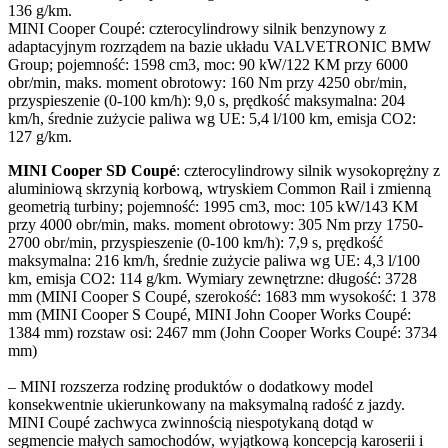
136 g/km.
MINI Cooper Coupé: czterocylindrowy silnik benzynowy z
adaptacyjnym rozrządem na bazie układu VALVETRONIC BMW
Group; pojemność: 1598 cm3, moc: 90 kW/122 KM przy 6000
obr/min, maks. moment obrotowy: 160 Nm przy 4250 obr/min,
przyspieszenie (0-100 km/h): 9,0 s, prędkość maksymalna: 204
km/h, średnie zużycie paliwa wg UE: 5,4 l/100 km, emisja CO2:
127 g/km.
MINI Cooper SD Coupé
: czterocylindrowy silnik wysokoprężny z
aluminiową skrzynią korbową, wtryskiem Common Rail i zmienną
geometrią turbiny; pojemność: 1995 cm3, moc: 105 kW/143 KM
przy 4000 obr/min, maks. moment obrotowy: 305 Nm przy 1750-
2700 obr/min, przyspieszenie (0-100 km/h): 7,9 s, prędkość
maksymalna: 216 km/h, średnie zużycie paliwa wg UE: 4,3 l/100
km, emisja CO2: 114 g/km. Wymiary zewnętrzne: długość: 3728
mm (MINI Cooper S Coupé, szerokość: 1683 mm wysokość: 1 378
mm (MINI Cooper S Coupé, MINI John Cooper Works Coupé:
1384 mm) rozstaw osi: 2467 mm (John Cooper Works Coupé: 3734
mm)
– MINI rozszerza rodzinę produktów o dodatkowy model
konsekwentnie ukierunkowany na maksymalną radość z jazdy.
MINI Coupé zachwyca zwinnością niespotykaną dotąd w
segmencie małych samochodów, wyjątkową koncepcją karoserii i