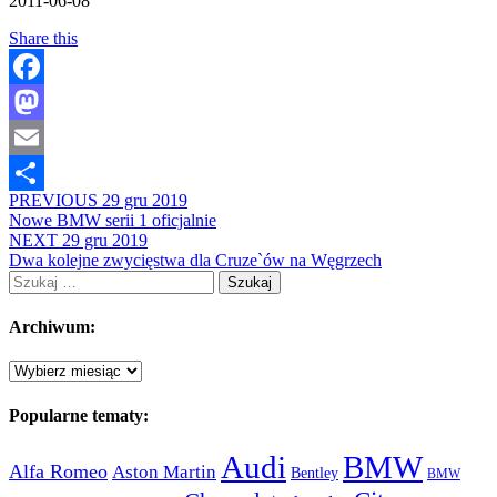
2011-06-08
Share this
Facebook
Mastodon
Email
PREVIOUS
29 gru 2019
Share
Nowe BMW serii 1 oficjalnie
NEXT
29 gru 2019
Dwa kolejne zwycięstwa dla Cruze`ów na Węgrzech
Szukaj:
Archiwum:
Archiwum:
Popularne tematy:
Audi
BMW
Alfa Romeo
Aston Martin
Bentley
BMW