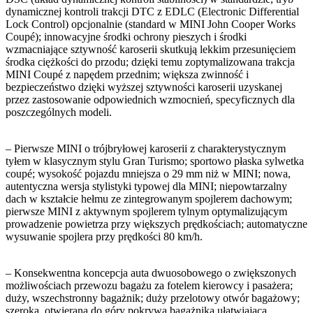
dynamicznej kontroli trakcji DTC z EDLC (Electronic Differential
Lock Control) opcjonalnie (standard w MINI John Cooper Works
Coupé); innowacyjne środki ochrony pieszych i środki
wzmacniające sztywność karoserii skutkują lekkim przesunięciem
środka ciężkości do przodu; dzięki temu zoptymalizowana trakcja
MINI Coupé z napędem przednim; większa zwinność i
bezpieczeństwo dzięki wyższej sztywności karoserii uzyskanej
przez zastosowanie odpowiednich wzmocnień, specyficznych dla
poszczególnych modeli.
– Pierwsze MINI o trójbryłowej karoserii z charakterystycznym
tyłem w klasycznym stylu Gran Turismo; sportowo płaska sylwetka
coupé; wysokość pojazdu mniejsza o 29 mm niż w MINI; nowa,
autentyczna wersja stylistyki typowej dla MINI; niepowtarzalny
dach w kształcie hełmu ze zintegrowanym spojlerem dachowym;
pierwsze MINI z aktywnym spojlerem tylnym optymalizującym
prowadzenie powietrza przy większych prędkościach; automatyczne
wysuwanie spojlera przy prędkości 80 km/h.
– Konsekwentna koncepcja auta dwuosobowego o zwiększonych
możliwościach przewozu bagażu za fotelem kierowcy i pasażera;
duży, wszechstronny bagażnik; duży przelotowy otwór bagażowy;
szeroka, otwierana do góry pokrywa bagażnika ułatwiająca