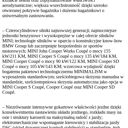
kształcie hełmu oraz zoptymalizowane właściwości
aerodynamiczne; większa wszechstronność dzięki szeroko
otwieranej pokrywie bagażnika i dużemu bagażnikowi o
uniwersalnym zastosowaniu.
– Czterocylindrowe silniki najnowszej generacji; najmocniejsze
jednostki benzynowe i wysokoprężne w całej ofercie silników
MINI; technologie silników w oparciu o konstrukcyjne know-how
BMW Group lub zaczerpnięte bezpośrednio ze sportów
motorowych; MINI John Cooper Works Coupé o mocy 155
kW/211 KM, MINI Cooper S Coupé o mocy 135 kW/184 KM,
MINI Cooper Coupé o mocy 90 kW/122 KM, MINI Cooper SD
Coupé o mocy 105 kW/143 KM; wzorcowa wydajność dzięki
bogatemu pakietowi technologicznemu MINIMALISM w
wyposażeniu standardowym; sześciobiegowa skrzynia manualna w
standardzie, sześciostopniowa skrzynia automatyczna jako opcja w
MINI Cooper S Coupé, Cooper Coupé oraz MINI Cooper SD
Coupé.
– Niezrównanie intensywne gokartowe właściwości jezdne dzięki
konsekwentnemu nastawieniu układu jezdnego, rozkładu masy na
osie i struktury karoserii na maksymalną radość z jazdy;
elektromechaniczne wspomaganie kierownicy i stabilizacja jazdy
DSC (układ dynamicznej kontroli stabilności) w standardzie, tryb