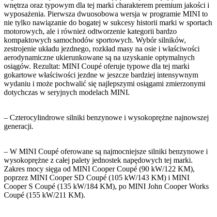
wnętrza oraz typowym dla tej marki charakterem premium jakości i
wyposażenia. Pierwsza dwuosobowa wersja w programie MINI to
nie tylko nawiązanie do bogatej w sukcesy historii marki w sportach
motorowych, ale i również odtworzenie kategorii bardzo
kompaktowych samochodów sportowych. Wybór silników,
zestrojenie układu jezdnego, rozkład masy na osie i właściwości
aerodynamiczne ukierunkowane są na uzyskanie optymalnych
osiągów. Rezultat: MINI Coupé oferuje typowe dla tej marki
gokartowe właściwości jezdne w jeszcze bardziej intensywnym
wydaniu i może pochwalić się najlepszymi osiągami zmierzonymi
dotychczas w seryjnych modelach MINI.
– Czterocylindrowe silniki benzynowe i wysokoprężne najnowszej
generacji.
– W MINI Coupé oferowane są najmocniejsze silniki benzynowe i
wysokoprężne z całej palety jednostek napędowych tej marki.
Zakres mocy sięga od MINI Cooper Coupé (90 kW/122 KM),
poprzez MINI Cooper SD Coupé (105 kW/143 KM) i MINI
Cooper S Coupé (135 kW/184 KM), po MINI John Cooper Works
Coupé (155 kW/211 KM).