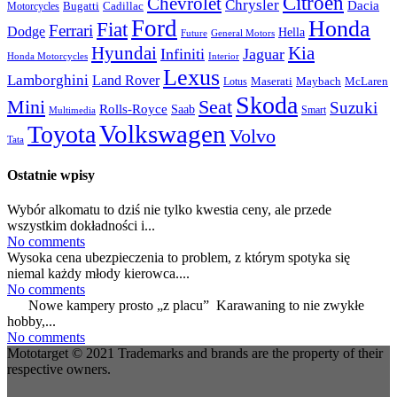
Citroen
Chevrolet
Chrysler
Dacia
Bugatti
Cadillac
Motorcycles
Ford
Honda
Fiat
Ferrari
Dodge
Hella
Future
General Motors
Hyundai
Kia
Infiniti
Jaguar
Honda Motorcycles
Interior
Lexus
Lamborghini
Land Rover
McLaren
Maserati
Maybach
Lotus
Skoda
Mini
Seat
Suzuki
Rolls-Royce
Saab
Smart
Multimedia
Volkswagen
Toyota
Volvo
Tata
Ostatnie wpisy
Wybór alkomatu to dziś nie tylko kwestia ceny, ale przede
wszystkim dokładności i...
No comments
Wysoka cena ubezpieczenia to problem, z którym spotyka się
niemal każdy młody kierowca....
No comments
Nowe kampery prosto „z placu” Karawaning to nie zwykłe
hobby,...
No comments
Mototarget © 2021 Trademarks and brands are the property of their
respective owners.