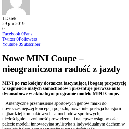
TDarek
29 gru 2019
0
Facebook
0
Fans
Twitter
0
Followers
Youtube
0
Subscriber
Nowe MINI Coupe –
nieograniczona radość z jazdy
MINI po raz kolejny dostarcza fascynującą i bogatą propozycję
w segmencie małych samochodów i prezentuje pierwsze auto
dwuosobowe w aktualnym programie modeli: MINI Coupé.
– Autentyczne przeniesienie sportowych genów marki do
nowocześniejszej koncepcji pojazdu; nowa interpretacja kategorii
najbardziej kompaktowych samochodów sportowych;
niedościgniona zwinność prowadzenia i najlepsze osiągi w całej
palecie modeli; innowacyjna stylistyka z indywidualnym dachem w