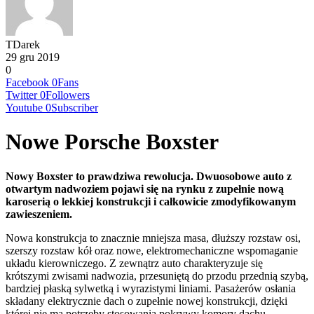
TDarek
29 gru 2019
0
Facebook
0
Fans
Twitter
0
Followers
Youtube
0
Subscriber
Nowe Porsche Boxster
Nowy Boxster to prawdziwa rewolucja. Dwuosobowe auto z
otwartym nadwoziem pojawi się na rynku z zupełnie nową
karoserią o lekkiej konstrukcji i całkowicie zmodyfikowanym
zawieszeniem.
Nowa konstrukcja to znacznie mniejsza masa, dłuższy rozstaw osi,
szerszy rozstaw kół oraz nowe, elektromechaniczne wspomaganie
układu kierowniczego. Z zewnątrz auto charakteryzuje się
krótszymi zwisami nadwozia, przesuniętą do przodu przednią szybą,
bardziej płaską sylwetką i wyrazistymi liniami. Pasażerów osłania
składany elektrycznie dach o zupełnie nowej konstrukcji, dzięki
której nie ma potrzeby stosowania pokrywy komory dachu.