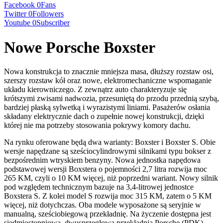
Facebook
0
Fans
Twitter
0
Followers
Youtube
0
Subscriber
Nowe Porsche Boxster
Nowa konstrukcja to znacznie mniejsza masa, dłuższy rozstaw osi,
szerszy rozstaw kół oraz nowe, elektromechaniczne wspomaganie
układu kierowniczego. Z zewnątrz auto charakteryzuje się
krótszymi zwisami nadwozia, przesuniętą do przodu przednią szybą,
bardziej płaską sylwetką i wyrazistymi liniami. Pasażerów osłania
składany elektrycznie dach o zupełnie nowej konstrukcji, dzięki
której nie ma potrzeby stosowania pokrywy komory dachu.
Na rynku oferowane będą dwa warianty: Boxster i Boxster S. Obie
wersje napędzane są sześciocylindrowymi silnikami typu bokser z
bezpośrednim wtryskiem benzyny. Nowa jednostka napędowa
podstawowej wersji Boxstera o pojemności 2,7 litra rozwija moc
265 KM, czyli o 10 KM więcej, niż poprzedni wariant. Nowy silnik
pod względem technicznym bazuje na 3,4-litrowej jednostce
Boxstera S. Z kolei model S rozwija moc 315 KM, zatem o 5 KM
więcej, niż dotychczas. Oba modele wyposażone są seryjnie w
manualną, sześciobiegową przekładnię. Na życzenie dostępna jest
siedmiostopniowa, dwusprzęgłowa przekładnia Porsche (PDK).