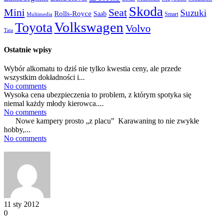
Skoda
Mini
Seat
Suzuki
Rolls-Royce
Saab
Smart
Multimedia
Volkswagen
Toyota
Volvo
Tata
Ostatnie wpisy
Wybór alkomatu to dziś nie tylko kwestia ceny, ale przede
wszystkim dokładności i...
No comments
Wysoka cena ubezpieczenia to problem, z którym spotyka się
niemal każdy młody kierowca....
No comments
Nowe kampery prosto „z placu” Karawaning to nie zwykłe
hobby,...
No comments
11 sty 2012
0