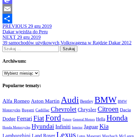
Mastodon
Email
PREVIOUS
29 gru 2019
Share
Dakar wjeżdża do Peru
NEXT
29 gru 2019
39 samochodów użytkowych Volkswagena w Rajdzie Dakar 2012
Szukaj:
Archiwum:
Archiwum:
Popularne tematy:
Audi
BMW
Alfa Romeo
Aston Martin
Bentley
BMW
Citroen
Chevrolet
Chrysler
Dacia
Bugatti
Cadillac
Motorcycles
Ford
Honda
Fiat
Ferrari
Dodge
Hella
Future
General Motors
Hyundai
Kia
Infiniti
Jaguar
Honda Motorcycles
Interior
Lexus
Lamborghini
Land Rover
McLaren
Maserati
Maybach
Lotus