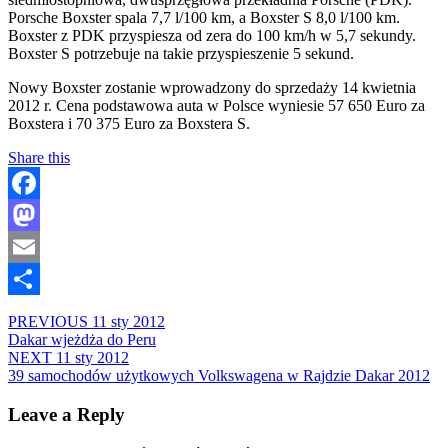
Porsche Boxster spala 7,7 l/100 km, a Boxster S 8,0 l/100 km.
Boxster z PDK przyspiesza od zera do 100 km/h w 5,7 sekundy.
Boxster S potrzebuje na takie przyspieszenie 5 sekund.
Nowy Boxster zostanie wprowadzony do sprzedaży 14 kwietnia
2012 r. Cena podstawowa auta w Polsce wyniesie 57 650 Euro za
Boxstera i 70 375 Euro za Boxstera S.
Share this
Facebook
Mastodon
Email
Share
PREVIOUS
11 sty 2012
Dakar wjeżdża do Peru
NEXT
11 sty 2012
39 samochodów użytkowych Volkswagena w Rajdzie Dakar 2012
Leave a Reply