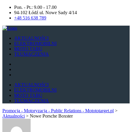
Pon. - Pt.: 9.00 - 17.00
94-102 Łódź ul. Nowe Sady 4/14
+48 516 638 789
AKTUALNOŚCI
ELEKTROMOBILNI
MOTO TABU
TŁUMACZENIA
AKTUALNOŚCI
ELEKTROMOBILNI
MOTO TABU
TŁUMACZENIA
Promocja - Motoryzacja - Public Relations - Motototarget.pl
>
Aktualności
>
Nowe Porsche Boxster