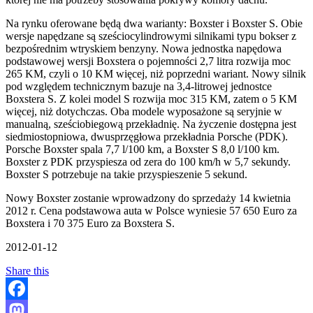
Na rynku oferowane będą dwa warianty: Boxster i Boxster S. Obie
wersje napędzane są sześciocylindrowymi silnikami typu bokser z
bezpośrednim wtryskiem benzyny. Nowa jednostka napędowa
podstawowej wersji Boxstera o pojemności 2,7 litra rozwija moc
265 KM, czyli o 10 KM więcej, niż poprzedni wariant. Nowy silnik
pod względem technicznym bazuje na 3,4-litrowej jednostce
Boxstera S. Z kolei model S rozwija moc 315 KM, zatem o 5 KM
więcej, niż dotychczas. Oba modele wyposażone są seryjnie w
manualną, sześciobiegową przekładnię. Na życzenie dostępna jest
siedmiostopniowa, dwusprzęgłowa przekładnia Porsche (PDK).
Porsche Boxster spala 7,7 l/100 km, a Boxster S 8,0 l/100 km.
Boxster z PDK przyspiesza od zera do 100 km/h w 5,7 sekundy.
Boxster S potrzebuje na takie przyspieszenie 5 sekund.
Nowy Boxster zostanie wprowadzony do sprzedaży 14 kwietnia
2012 r. Cena podstawowa auta w Polsce wyniesie 57 650 Euro za
Boxstera i 70 375 Euro za Boxstera S.
2012-01-12
Share this
Facebook