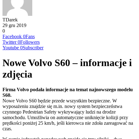
TDarek
29 gru 2019
0
Facebook
0
Fans
Twitter
0
Followers
Youtube
0
Subscriber
Nowe Volvo S60 – informacje i
zdjęcia
Firma Volvo podała informacje na temat najnowszego modelu
S60.
Nowe Volvo S60 będzie przede wszystkim bezpieczne. W
wyposażeniu znajdzie się m.in. nowy system bezpieczeństwa
czynnego Pedestrian Safety wykrywający ludzi na drodze
samochodu. Umożliwia on automatyczne uniknięcie kolizji przy
prędkości poniżej 25 km/h, jeśli kierowca nie zdoła zareagować na
czas.