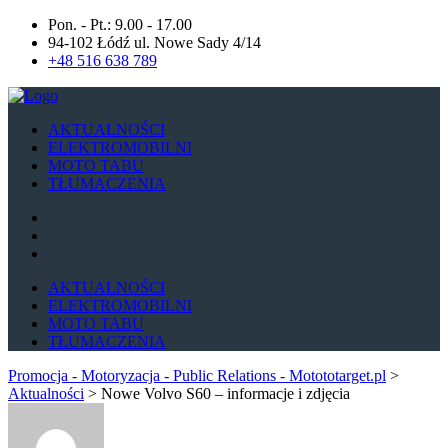
Pon. - Pt.: 9.00 - 17.00
94-102 Łódź ul. Nowe Sady 4/14
+48 516 638 789
AKTUALNOŚCI
ELEKTROMOBILNI
MOTO TABU
TŁUMACZENIA
AKTUALNOŚCI
ELEKTROMOBILNI
MOTO TABU
TŁUMACZENIA
Promocja - Motoryzacja - Public Relations - Motototarget.pl
>
Aktualności
>
Nowe Volvo S60 – informacje i zdjęcia