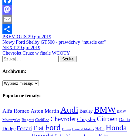
Facebook
Mastodon
Email
PREVIOUS
29 gru 2019
Share
Nowy Ford Shelby GT500 - prawdziwy "muscle car"
NEXT
29 gru 2019
Chevrolet Cruze w finale WCOTY
Szukaj:
Archiwum:
Archiwum:
Popularne tematy:
Audi
BMW
Alfa Romeo
Aston Martin
Bentley
BMW
Citroen
Chevrolet
Chrysler
Dacia
Bugatti
Cadillac
Motorcycles
Ford
Honda
Fiat
Ferrari
Dodge
Hella
Future
General Motors
Hyundai
Kia