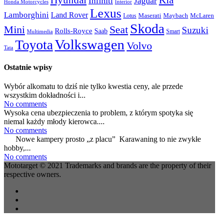
Infiniti
Jaguar
Honda Motorcycles
Interior
Lexus
Lamborghini
Land Rover
McLaren
Maserati
Maybach
Lotus
Skoda
Mini
Seat
Suzuki
Rolls-Royce
Saab
Smart
Multimedia
Volkswagen
Toyota
Volvo
Tata
Ostatnie wpisy
Wybór alkomatu to dziś nie tylko kwestia ceny, ale przede
wszystkim dokładności i...
No comments
Wysoka cena ubezpieczenia to problem, z którym spotyka się
niemal każdy młody kierowca....
No comments
Nowe kampery prosto „z placu” Karawaning to nie zwykłe
hobby,...
No comments
Mototarget © 2021 Trademarks and brands are the property of their
respective owners.