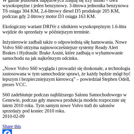
W gamie jednostek napędowych znajdą się trzy silniki – dwa
wysokoprężne i jeden benzynowy. 3-litrowa jednostka benzynowa
T6 osiąga 304 KM, 2,4-litrowy diesel D5 produkuje 205 KM,
podczas gdy 2-litrowy motor D3 osiąga 163 KM.
Ekologiczny wariant DRIVe z silnikiem wysokoprężnym 1.6-litra
wejdzie do sprzedaży w późniejszym terminie.
Inżynierowie zadbali także o odpowiednią siłę hamowania. Nowe
Volvo S60 otrzyma najnowocześniejsze systemy Ready Alert
Brakes i Hydraulic Brake Assist, które zadbają o wyhamowanie
samochodu na jak najkrótszym odcinku.
„Nowe Volvo S60 wygląda i prowadzi się doskonale, a technologia
zastosowana w tym samochodzie sprawi, że każdy będzie mógł być
lepszym i bezpieczniejszym kierowcą” – powiedział Stephen Odell,
prezes VCC.
S60 zadebiutuje podczas najbliższego Salonu Samochodowego w
Genewie, podczas gdy masowa produkcja modelu rozpocznie się
latem 2010 roku. Tym samym nowe Volvo trafi do salonów
sprzedaży pod koniec 2010 roku.
2010-02-09
Share this