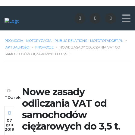
PROMOCJA - MOTORYZACJA - PUBLIC RELATIONS - MOTOTOTARGET.PL
>
AKTUALNOŚCI
>
PROMOCJE
>
NOWE ZASADY ODLICZANIA VAT OD
SAMOCHODÓW CIĘŻAROWYCH DO 3,5 T.
Nowe zasady
TDarek
odliczania VAT od
samochodów
07
ciężarowych do 3,5 t.
gru
2019