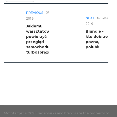
07 GRU
PREVIOUS
07 GRU
NEXT
2019
2019
Jakiemu
warsztatowi
Brandle -
powierzyć
kto dobrze
przegląd
pozna,
samochodu z
polubi!
turbosprężarką?
Mototarget © 2021 Trademarks and brands are the property of