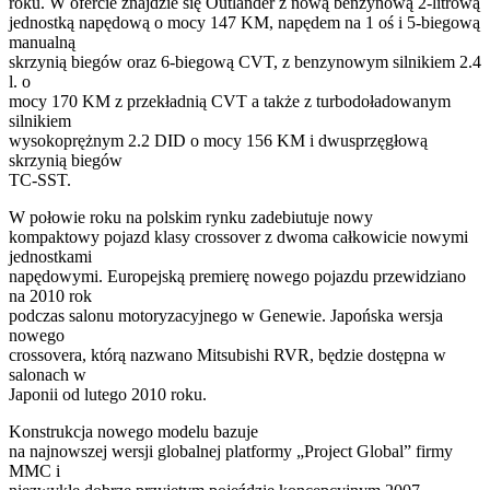
roku. W ofercie znajdzie się Outlander z nową benzynową 2-litrową
jednostką napędową o mocy 147 KM, napędem na 1 oś i 5-biegową
manualną
skrzynią biegów oraz 6-biegową CVT, z benzynowym silnikiem 2.4
l. o
mocy 170 KM z przekładnią CVT a także z turbodoładowanym
silnikiem
wysokoprężnym 2.2 DID o mocy 156 KM i dwusprzęgłową
skrzynią biegów
TC-SST.
W połowie roku na polskim rynku zadebiutuje nowy
kompaktowy pojazd klasy crossover z dwoma całkowicie nowymi
jednostkami
napędowymi. Europejską premierę nowego pojazdu przewidziano
na 2010 rok
podczas salonu motoryzacyjnego w Genewie. Japońska wersja
nowego
crossovera, którą nazwano Mitsubishi RVR, będzie dostępna w
salonach w
Japonii od lutego 2010 roku.
Konstrukcja nowego modelu bazuje
na najnowszej wersji globalnej platformy „Project Global” firmy
MMC i