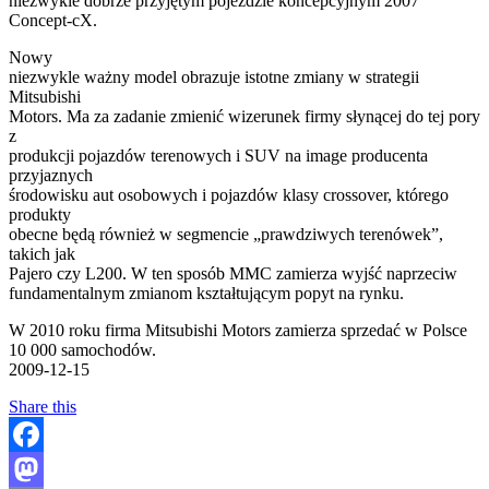
niezwykle dobrze przyjętym pojeździe koncepcyjnym 2007
Concept-cX.
Nowy
niezwykle ważny model obrazuje istotne zmiany w strategii
Mitsubishi
Motors. Ma za zadanie zmienić wizerunek firmy słynącej do tej pory
z
produkcji pojazdów terenowych i SUV na image producenta
przyjaznych
środowisku aut osobowych i pojazdów klasy crossover, którego
produkty
obecne będą również w segmencie „prawdziwych terenówek”,
takich jak
Pajero czy L200. W ten sposób MMC zamierza wyjść naprzeciw
fundamentalnym zmianom kształtującym popyt na rynku.
W 2010 roku firma Mitsubishi Motors zamierza sprzedać w Polsce
10 000 samochodów.
2009-12-15
Share this
Facebook