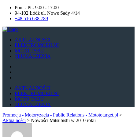
Pon. - Pt.: 9.00 - 17.00
94-102 Łódź ul. Nowe Sady 4/14
+48 516 638 789
AKTUALNOŚCI
ELEKTROMOBILNI
MOTO TABU
TŁUMACZENIA
AKTUALNOŚCI
ELEKTROMOBILNI
MOTO TABU
TŁUMACZENIA
Promocja - Motoryzacja - Public Relations - Motototarget.pl
>
Aktualności
>
Nowości Mitsubishi w 2010 roku