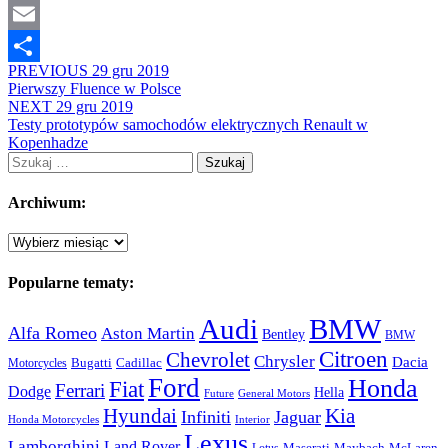
Mastodon
Email
PREVIOUS
29 gru 2019
Share
Pierwszy Fluence w Polsce
NEXT
29 gru 2019
Testy prototypów samochodów elektrycznych Renault w
Kopenhadze
Szukaj:
Archiwum:
Archiwum:
Popularne tematy:
Audi
BMW
Alfa Romeo
Aston Martin
Bentley
BMW
Citroen
Chevrolet
Chrysler
Dacia
Bugatti
Cadillac
Motorcycles
Ford
Honda
Fiat
Ferrari
Dodge
Hella
Future
General Motors
Hyundai
Kia
Infiniti
Jaguar
Honda Motorcycles
Interior
Lexus
Lamborghini
Land Rover
McLaren
Maserati
Maybach