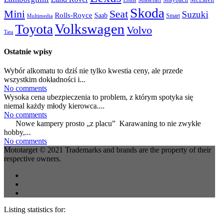
Lotus
Skoda
Mini
Seat
Suzuki
Rolls-Royce
Saab
Smart
Multimedia
Volkswagen
Toyota
Volvo
Tata
Ostatnie wpisy
Wybór alkomatu to dziś nie tylko kwestia ceny, ale przede
wszystkim dokładności i...
No comments
Wysoka cena ubezpieczenia to problem, z którym spotyka się
niemal każdy młody kierowca....
No comments
Nowe kampery prosto „z placu” Karawaning to nie zwykłe
hobby,...
No comments
Mototarget © 2021 Trademarks and brands are the property of their
respective owners.
Listing statistics for: