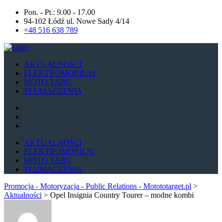
Pon. - Pt.: 9.00 - 17.00
94-102 Łódź ul. Nowe Sady 4/14
+48 516 638 789
AKTUALNOŚCI
ELEKTROMOBILNI
MOTO TABU
TŁUMACZENIA
AKTUALNOŚCI
ELEKTROMOBILNI
MOTO TABU
TŁUMACZENIA
Promocja - Motoryzacja - Public Relations - Motototarget.pl
>
Aktualności
>
Opel Insignia Country Tourer – modne kombi