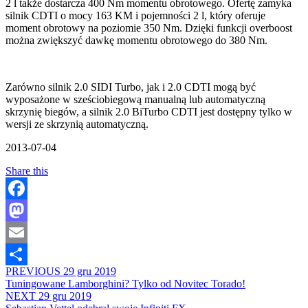
2 l także dostarcza 400 Nm momentu obrotowego. Ofertę zamyka
silnik CDTI o mocy 163 KM i pojemności 2 l, który oferuje
moment obrotowy na poziomie 350 Nm. Dzięki funkcji overboost
można zwiększyć dawkę momentu obrotowego do 380 Nm.
Zarówno silnik 2.0 SIDI Turbo, jak i 2.0 CDTI mogą być
wyposażone w sześciobiegową manualną lub automatyczną
skrzynię biegów, a silnik 2.0 BiTurbo CDTI jest dostępny tylko w
wersji ze skrzynią automatyczną.
2013-07-04
Share this
Facebook
Mastodon
Email
PREVIOUS
29 gru 2019
Share
Tuningowane Lamborghini? Tylko od Novitec Torado!
NEXT
29 gru 2019