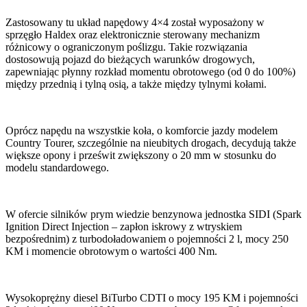
Zastosowany tu układ napędowy 4×4 został wyposażony w
sprzęgło Haldex oraz elektronicznie sterowany mechanizm
różnicowy o ograniczonym poślizgu. Takie rozwiązania
dostosowują pojazd do bieżących warunków drogowych,
zapewniając płynny rozkład momentu obrotowego (od 0 do 100%)
między przednią i tylną osią, a także między tylnymi kołami.
Oprócz napędu na wszystkie koła, o komforcie jazdy modelem
Country Tourer, szczególnie na nieubitych drogach, decydują także
większe opony i prześwit zwiększony o 20 mm w stosunku do
modelu standardowego.
W ofercie silników prym wiedzie benzynowa jednostka SIDI (Spark
Ignition Direct Injection – zapłon iskrowy z wtryskiem
bezpośrednim) z turbodoładowaniem o pojemności 2 l, mocy 250
KM i momencie obrotowym o wartości 400 Nm.
Wysokoprężny diesel BiTurbo CDTI o mocy 195 KM i pojemności