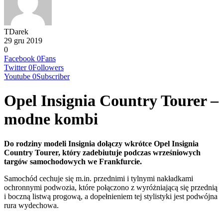
TDarek
29 gru 2019
0
Facebook
0
Fans
Twitter
0
Followers
Youtube
0
Subscriber
Opel Insignia Country Tourer –
modne kombi
Do rodziny modeli Insignia dołączy wkrótce Opel Insignia
Country Tourer, który zadebiutuje podczas wrześniowych
targów samochodowych we Frankfurcie.
Samochód cechuje się m.in. przednimi i tylnymi nakładkami
ochronnymi podwozia, które połączono z wyróżniającą się przednią
i boczną listwą progową, a dopełnieniem tej stylistyki jest podwójna
rura wydechowa.