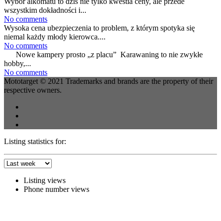
Wybór alkomatu to dziś nie tylko kwestia ceny, ale przede
wszystkim dokładności i...
No comments
Wysoka cena ubezpieczenia to problem, z którym spotyka się
niemal każdy młody kierowca....
No comments
Nowe kampery prosto „z placu” Karawaning to nie zwykłe
hobby,...
No comments
Mototarget © 2021 Trademarks and brands are the property of their
respective owners.
Listing statistics for:
Listing views
Phone number views