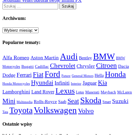
Sebastian Vettel odebrał swoje Infiniti FX
Szukaj:
Archiwum:
Archiwum:
Popularne tematy:
Audi
BMW
Alfa Romeo
Aston Martin
Bentley
BMW
Citroen
Chevrolet
Chrysler
Dacia
Bugatti
Cadillac
Motorcycles
Ford
Honda
Fiat
Ferrari
Dodge
Hella
Future
General Motors
Hyundai
Kia
Infiniti
Jaguar
Honda Motorcycles
Interior
Lexus
Lamborghini
Land Rover
McLaren
Maserati
Maybach
Lotus
Skoda
Mini
Seat
Suzuki
Rolls-Royce
Saab
Smart
Multimedia
Volkswagen
Toyota
Volvo
Tata
Ostatnie wpisy