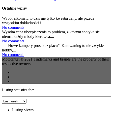
Ostatnie wpisy
Wybór alkomatu to dziś nie tylko kwestia ceny, ale przede
wszystkim dokładności i...
No comments
Wysoka cena ubezpieczenia to problem, z którym spotyka się
niemal każdy młody kierowca....
No comments
Nowe kampery prosto „z placu” Karawaning to nie zwykłe
hobby,...
No comments
Mototarget © 2021 Trademarks and brands are the property of their
respective owners.
Listing statistics for:
Listing views