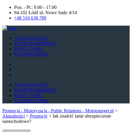
Pon. - Pt.: 9.00 - 17.00
94-102 Łódź ul. Nowe Sady 4/14
+48 516 638 789
AKTUALNOŚCI
ELEKTROMOBILNI
MOTO TABU
TŁUMACZENIA
AKTUALNOŚCI
ELEKTROMOBILNI
MOTO TABU
TŁUMACZENIA
Promocja - Motoryzacja - Public Relations - Motototarget.pl
>
Aktualności
>
Promocje
>
Jak znaleźć tanie ubezpieczenie
samochodowe?