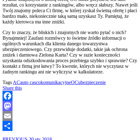
rezultat, co korzystanie z rankingów, albo wręcz słabszy. Nawet jeśli
Twój znajomy poleca Ci firmę, w której zyskał świetną ofertę i płaci
bardzo mało, niekoniecznie taką samą uzyskasz Ty. Pamiętaj, że
każdy kierowca ma inne zniżki.
Czy to znaczy, że bliskich i znajomych nie warto pytać o nich?
Bynajmniej! Zaufani rozmówcy to świetne źródło informacji o
ogólnych warunkach dla klienta danego towarzystwa
ubezpieczeniowego. Czy przewiduje dodatki, takie jak ochrona
zniżek i darmowa Zielona Karta? Czy w razie konieczności
uzyskania odszkodowania proces przebiega szybko i sprawnie? Czy
kontakt z firmą jest łatwy? To kwestie, których nie wyczytasz w
żadnym rankingu ani nie wyliczysz w kalkulatorze.
Tags
AC
auto casco
komunikacyjne
OC
ubezpieczenie
Share this
Facebook
Mastodon
Email
Share
PREVIOUS
30 sty 2018