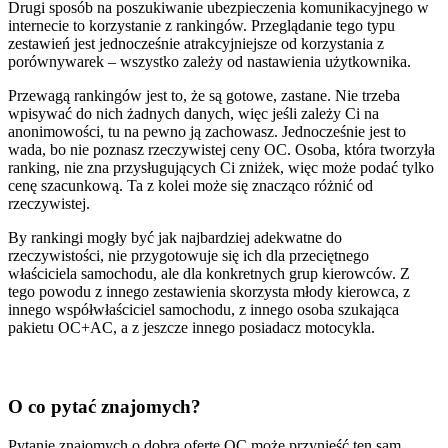
Drugi sposób na poszukiwanie ubezpieczenia komunikacyjnego w
internecie to korzystanie z rankingów. Przeglądanie tego typu
zestawień jest jednocześnie atrakcyjniejsze od korzystania z
porównywarek – wszystko zależy od nastawienia użytkownika.
Przewagą rankingów jest to, że są gotowe, zastane. Nie trzeba
wpisywać do nich żadnych danych, więc jeśli zależy Ci na
anonimowości, tu na pewno ją zachowasz. Jednocześnie jest to
wada, bo nie poznasz rzeczywistej ceny OC. Osoba, która tworzyła
ranking, nie zna przysługujących Ci zniżek, więc może podać tylko
cenę szacunkową. Ta z kolei może się znacząco różnić od
rzeczywistej.
By rankingi mogły być jak najbardziej adekwatne do
rzeczywistości, nie przygotowuje się ich dla przeciętnego
właściciela samochodu, ale dla konkretnych grup kierowców. Z
tego powodu z innego zestawienia skorzysta młody kierowca, z
innego współwłaściciel samochodu, z innego osoba szukająca
pakietu OC+AC, a z jeszcze innego posiadacz motocykla.
O co pytać znajomych?
Pytanie znajomych o dobrą ofertę OC może przynieść ten sam