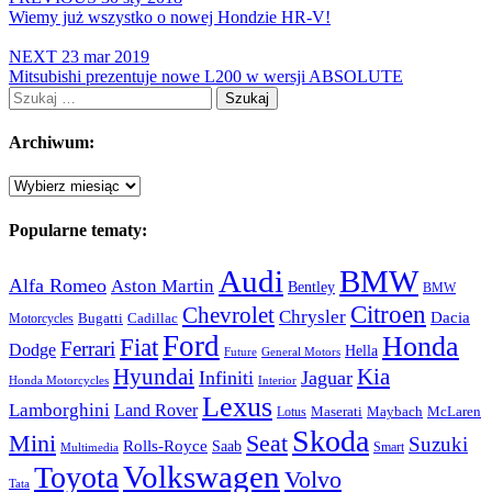
Wiemy już wszystko o nowej Hondzie HR-V!
NEXT
23 mar 2019
Mitsubishi prezentuje nowe L200 w wersji ABSOLUTE
Szukaj:
Archiwum:
Archiwum:
Popularne tematy:
Audi
BMW
Alfa Romeo
Aston Martin
Bentley
BMW
Citroen
Chevrolet
Chrysler
Dacia
Bugatti
Cadillac
Motorcycles
Ford
Honda
Fiat
Ferrari
Dodge
Hella
Future
General Motors
Hyundai
Kia
Infiniti
Jaguar
Honda Motorcycles
Interior
Lexus
Lamborghini
Land Rover
McLaren
Maserati
Maybach
Lotus
Skoda
Mini
Seat
Suzuki
Rolls-Royce
Saab
Smart
Multimedia
Volkswagen
Toyota
Volvo
Tata