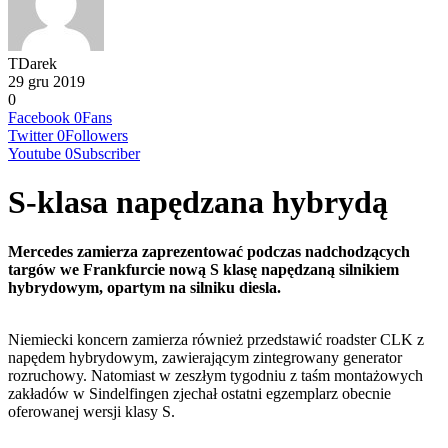
TDarek
29 gru 2019
0
Facebook
0
Fans
Twitter
0
Followers
Youtube
0
Subscriber
S-klasa napędzana hybrydą
Mercedes zamierza zaprezentować podczas nadchodzących
targów we Frankfurcie nową S klasę napędzaną silnikiem
hybrydowym, opartym na silniku diesla.
Niemiecki koncern zamierza również przedstawić roadster CLK z
napędem hybrydowym, zawierającym zintegrowany generator
rozruchowy. Natomiast w zeszłym tygodniu z taśm montażowych
zakładów w Sindelfingen zjechał ostatni egzemplarz obecnie
oferowanej wersji klasy S.