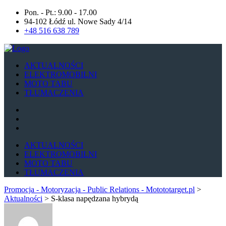
Pon. - Pt.: 9.00 - 17.00
94-102 Łódź ul. Nowe Sady 4/14
+48 516 638 789
AKTUALNOŚCI
ELEKTROMOBILNI
MOTO TABU
TŁUMACZENIA
AKTUALNOŚCI
ELEKTROMOBILNI
MOTO TABU
TŁUMACZENIA
Promocja - Motoryzacja - Public Relations - Motototarget.pl
>
Aktualności
>
S-klasa napędzana hybrydą