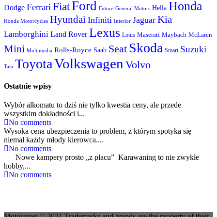
Ford
Honda
Fiat
Ferrari
Dodge
Hella
Future
General Motors
Hyundai
Kia
Infiniti
Jaguar
Honda Motorcycles
Interior
Lexus
Lamborghini
Land Rover
McLaren
Maserati
Maybach
Lotus
Skoda
Mini
Seat
Suzuki
Rolls-Royce
Saab
Smart
Multimedia
Volkswagen
Toyota
Volvo
Tata
Ostatnie wpisy
Wybór alkomatu to dziś nie tylko kwestia ceny, ale przede
wszystkim dokładności i...
No comments
Wysoka cena ubezpieczenia to problem, z którym spotyka się
niemal każdy młody kierowca....
No comments
Nowe kampery prosto „z placu” Karawaning to nie zwykłe
hobby,...
No comments
Mototarget © 2021 Trademarks and brands are the property of their