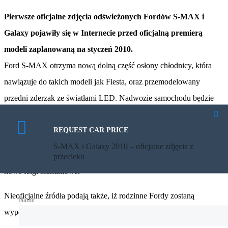
Pierwsze oficjalne zdjęcia odświeżonych Fordów S-MAX i
Galaxy pojawiły się w Internecie przed oficjalną premierą
modeli zaplanowaną na styczeń 2010.
Ford S-MAX otrzyma nową dolną część osłony chłodnicy, która
nawiązuje do takich modeli jak Fiesta, oraz przemodelowany
przedni zderzak ze światłami LED. Nadwozie samochodu będzie
wyróżniało się także nowymi zintegrowanymi światłami tylnymi, a
REQUEST CAR PRICE
także zmienionymi obręczami aluminiowymi.
S-MAX i Galaxy 2010 – oficjalne zdjęcia z
Nowy Galaxy otrzyma natomiast zmieniony przedni zderzak oraz
przecieku
nowe felgi aluminiowe.
Nieoficjalne źródła podają także, iż rodzinne Fordy zostaną
Name
wyposażone w nowe wysokoprężne jednostki napędowe.