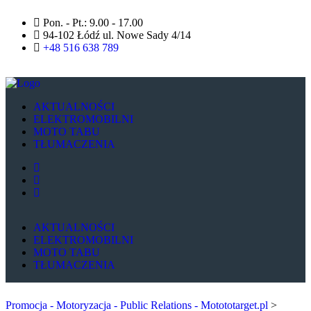
Pon. - Pt.: 9.00 - 17.00
94-102 Łódź ul. Nowe Sady 4/14
+48 516 638 789
AKTUALNOŚCI
ELEKTROMOBILNI
MOTO TABU
TŁUMACZENIA
AKTUALNOŚCI
ELEKTROMOBILNI
MOTO TABU
TŁUMACZENIA
Promocja - Motoryzacja - Public Relations - Motototarget.pl
>