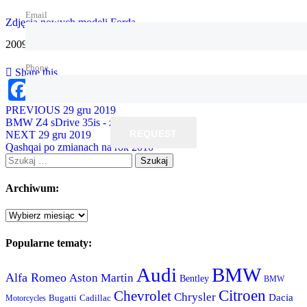
Email
Zdjęcia nowych modeli Forda
2009-12-14
Phone
Share this
Facebook
Mastodon
Email
Share
PREVIOUS
29 gru 2019
BMW Z4 sDrive 35is - zamiast wersji M
REQUEST
NEXT
29 gru 2019
Qashqai po zmianach na rok 2010
Szukaj:
Archiwum:
Archiwum:
Popularne tematy:
Audi
BMW
Alfa Romeo
Aston Martin
Bentley
BMW
Citroen
Chevrolet
Chrysler
Dacia
Bugatti
Cadillac
Motorcycles