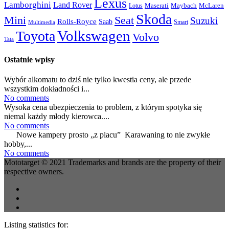
Lexus
Lamborghini
Land Rover
McLaren
Maserati
Maybach
Lotus
Skoda
Mini
Seat
Suzuki
Rolls-Royce
Saab
Smart
Multimedia
Volkswagen
Toyota
Volvo
Tata
Ostatnie wpisy
Wybór alkomatu to dziś nie tylko kwestia ceny, ale przede
wszystkim dokładności i...
No comments
Wysoka cena ubezpieczenia to problem, z którym spotyka się
niemal każdy młody kierowca....
No comments
Nowe kampery prosto „z placu” Karawaning to nie zwykłe
hobby,...
No comments
Mototarget © 2021 Trademarks and brands are the property of their
respective owners.
Listing statistics for: