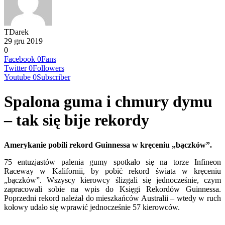
TDarek
29 gru 2019
0
Facebook
0
Fans
Twitter
0
Followers
Youtube
0
Subscriber
Spalona guma i chmury dymu
– tak się bije rekordy
Amerykanie pobili rekord Guinnessa w kręceniu „bączków”.
75 entuzjastów palenia gumy spotkało się na torze Infineon
Raceway w Kalifornii, by pobić rekord świata w kręceniu
„bączków”. Wszyscy kierowcy ślizgali się jednocześnie, czym
zapracowali sobie na wpis do Księgi Rekordów Guinnessa.
Poprzedni rekord należał do mieszkańców Australii – wtedy w ruch
kołowy udało się wprawić jednocześnie 57 kierowców.