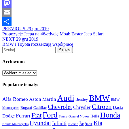
Facebook
Mastodon
Email
PREVIOUS
29 gru 2019
Share
Propozycje Jeepa na 46-edycję Moab Easter Jeep Safari
NEXT
29 gru 2019
BMW i Toyota rozszerzają współpracę
Szukaj:
Archiwum:
Archiwum:
Popularne tematy:
Audi
BMW
Alfa Romeo
Aston Martin
Bentley
BMW
Citroen
Chevrolet
Chrysler
Dacia
Bugatti
Cadillac
Motorcycles
Ford
Honda
Fiat
Ferrari
Dodge
Hella
Future
General Motors
Hyundai
Kia
Infiniti
Jaguar
Honda Motorcycles
Interior