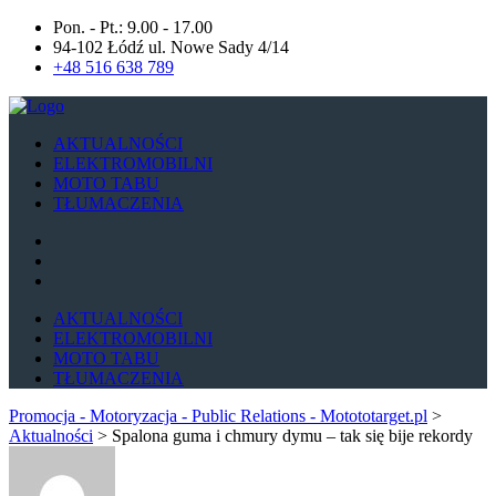
Pon. - Pt.: 9.00 - 17.00
94-102 Łódź ul. Nowe Sady 4/14
+48 516 638 789
AKTUALNOŚCI
ELEKTROMOBILNI
MOTO TABU
TŁUMACZENIA
AKTUALNOŚCI
ELEKTROMOBILNI
MOTO TABU
TŁUMACZENIA
Promocja - Motoryzacja - Public Relations - Motototarget.pl
>
Aktualności
>
Spalona guma i chmury dymu – tak się bije rekordy