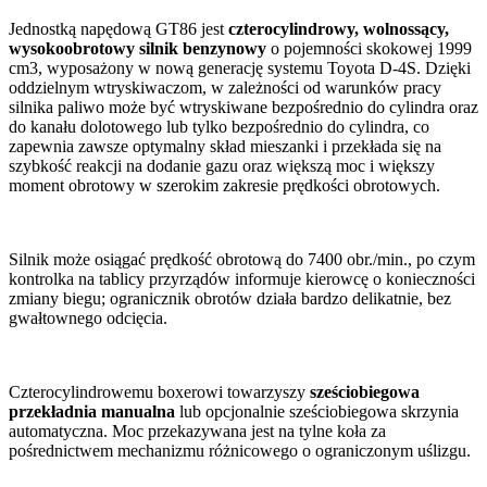
Jednostką napędową GT86 jest
czterocylindrowy, wolnossący,
wysokoobrotowy silnik benzynowy
o pojemności skokowej 1999
cm3, wyposażony w nową generację systemu Toyota D-4S. Dzięki
oddzielnym wtryskiwaczom, w zależności od warunków pracy
silnika paliwo może być wtryskiwane bezpośrednio do cylindra oraz
do kanału dolotowego lub tylko bezpośrednio do cylindra, co
zapewnia zawsze optymalny skład mieszanki i przekłada się na
szybkość reakcji na dodanie gazu oraz większą moc i większy
moment obrotowy w szerokim zakresie prędkości obrotowych.
Silnik może osiągać prędkość obrotową do 7400 obr./min., po czym
kontrolka na tablicy przyrządów informuje kierowcę o konieczności
zmiany biegu; ogranicznik obrotów działa bardzo delikatnie, bez
gwałtownego odcięcia.
Czterocylindrowemu boxerowi towarzyszy
sześciobiegowa
przekładnia manualna
lub opcjonalnie sześciobiegowa skrzynia
automatyczna. Moc przekazywana jest na tylne koła za
pośrednictwem mechanizmu różnicowego o ograniczonym uślizgu.