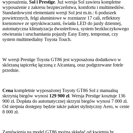
wyposażenia,
Sol i Prestige
. Już wersja Sol zawiera kompletne
wyposażenie z zakresu bezpieczeństwa, komfortu i multimediów.
Standardowymi elementami wersji Sol jest m.in.: 6 poduszek
powietrznych, felgi aluminiowe w rozmiarze 17 cali, reflektory
ksenonowe ze spryskiwaczami, światła LED do jazdy dziennej,
automatyczna klimatyzacja dwustrefowa, system bezkluczykowego
otwierania i uruchamiania pojazdy Easy Entry, tempomat, czy
system multimedialny Toyota Touch.
W wersji Prestige Toyota GT86 jest wyposażona dodatkowo w
skórzaną tapicerkę łączoną z Alcantarą, oraz podgrzewane fotele
przednie.
Cena
kompletnie wyposażonej Toyoty GT86 Sol z manualną
skrzynią biegów wynosi
129 900 zł
. Wersja Prestige kosztuje 136
900 zł. Dopłata do automatycznej skrzyni biegów wynosi 7 000 zł.
Od sierpnia dostępny będzie także pakiet stylistyczny Aero, w cenie
8 000 zł.
Zamówienia na model GT86 można składać od kwietnia br.