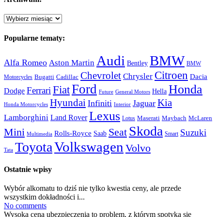
Archiwum:
Popularne tematy:
Audi
BMW
Alfa Romeo
Aston Martin
Bentley
BMW
Citroen
Chevrolet
Chrysler
Dacia
Bugatti
Cadillac
Motorcycles
Ford
Honda
Fiat
Ferrari
Dodge
Hella
Future
General Motors
Hyundai
Kia
Infiniti
Jaguar
Honda Motorcycles
Interior
Lexus
Lamborghini
Land Rover
McLaren
Maserati
Maybach
Lotus
Skoda
Mini
Seat
Suzuki
Rolls-Royce
Saab
Smart
Multimedia
Volkswagen
Toyota
Volvo
Tata
Ostatnie wpisy
Wybór alkomatu to dziś nie tylko kwestia ceny, ale przede
wszystkim dokładności i...
No comments
Wysoka cena ubezpieczenia to problem, z którym spotyka się