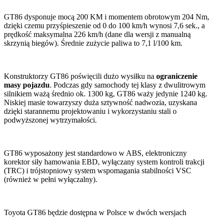
GT86 dysponuje mocą 200 KM i momentem obrotowym 204 Nm,
dzięki czemu przyśpieszenie od 0 do 100 km/h wynosi 7,6 sek., a
prędkość maksymalna 226 km/h (dane dla wersji z manualną
skrzynią biegów). Średnie zużycie paliwa to 7,1 l/100 km.
Konstruktorzy GT86 poświęcili dużo wysiłku na
ograniczenie
masy pojazdu
. Podczas gdy samochody tej klasy z dwulitrowym
silnikiem ważą średnio ok. 1300 kg, GT86 waży jedynie 1240 kg.
Niskiej masie towarzyszy duża sztywność nadwozia, uzyskana
dzięki starannemu projektowaniu i wykorzystaniu stali o
podwyższonej wytrzymałości.
GT86 wyposażony jest standardowo w ABS, elektroniczny
korektor siły hamowania EBD, wyłączany system kontroli trakcji
(TRC) i trójstopniowy system wspomagania stabilności VSC
(również w pełni wyłączalny).
Toyota GT86 będzie dostępna w Polsce w dwóch wersjach