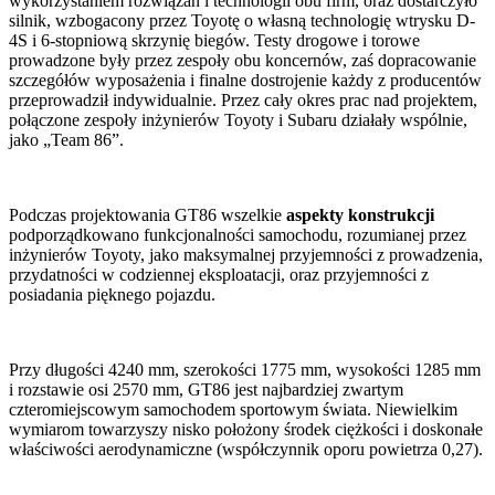
wykorzystaniem rozwiązań i technologii obu firm, oraz dostarczyło
silnik, wzbogacony przez Toyotę o własną technologię wtrysku D-
4S i 6-stopniową skrzynię biegów. Testy drogowe i torowe
prowadzone były przez zespoły obu koncernów, zaś dopracowanie
szczegółów wyposażenia i finalne dostrojenie każdy z producentów
przeprowadził indywidualnie. Przez cały okres prac nad projektem,
połączone zespoły inżynierów Toyoty i Subaru działały wspólnie,
jako „Team 86”.
Podczas projektowania GT86 wszelkie
aspekty konstrukcji
podporządkowano funkcjonalności samochodu, rozumianej przez
inżynierów Toyoty, jako maksymalnej przyjemności z prowadzenia,
przydatności w codziennej eksploatacji, oraz przyjemności z
posiadania pięknego pojazdu.
Przy długości 4240 mm, szerokości 1775 mm, wysokości 1285 mm
i rozstawie osi 2570 mm, GT86 jest najbardziej zwartym
czteromiejscowym samochodem sportowym świata. Niewielkim
wymiarom towarzyszy nisko położony środek ciężkości i doskonałe
właściwości aerodynamiczne (współczynnik oporu powietrza 0,27).