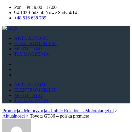
Pon. - Pt.: 9.00 - 17.00
94-102 Łódź ul. Nowe Sady 4/14
+48 516 638 789
AKTUALNOŚCI
ELEKTROMOBILNI
MOTO TABU
TŁUMACZENIA
AKTUALNOŚCI
ELEKTROMOBILNI
MOTO TABU
TŁUMACZENIA
Promocja - Motoryzacja - Public Relations - Motototarget.pl
>
Aktualności
>
Toyota GT86 – polska premiera