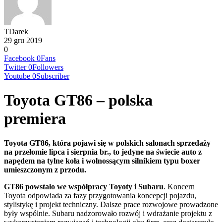
TDarek
29 gru 2019
0
Facebook
0
Fans
Twitter
0
Followers
Youtube
0
Subscriber
Toyota GT86 – polska
premiera
Toyota GT86, która pojawi się w polskich salonach sprzedaży
na przełomie lipca i sierpnia br., to jedyne na świecie auto z
napędem na tylne koła i wolnossącym silnikiem typu boxer
umieszczonym z przodu.
GT86 powstało we współpracy Toyoty i Subaru
. Koncern
Toyota odpowiada za fazy przygotowania koncepcji pojazdu,
stylistykę i projekt techniczny. Dalsze prace rozwojowe prowadzone
były wspólnie. Subaru nadzorowało rozwój i wdrażanie projektu z