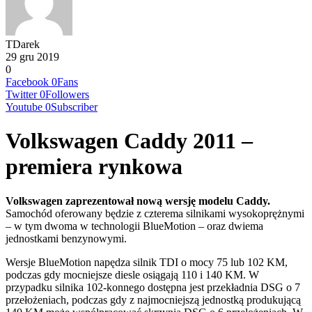
TDarek
29 gru 2019
0
Facebook
0
Fans
Twitter
0
Followers
Youtube
0
Subscriber
Volkswagen Caddy 2011 –
premiera rynkowa
Volkswagen zaprezentował nową wersję modelu Caddy.
Samochód oferowany będzie z czterema silnikami wysokoprężnymi
– w tym dwoma w technologii BlueMotion – oraz dwiema
jednostkami benzynowymi.
Wersje BlueMotion napędza silnik TDI o mocy 75 lub 102 KM,
podczas gdy mocniejsze diesle osiągają 110 i 140 KM. W
przypadku silnika 102-konnego dostępna jest przekładnia DSG o 7
przełożeniach, podczas gdy z najmocniejszą jednostką produkującą