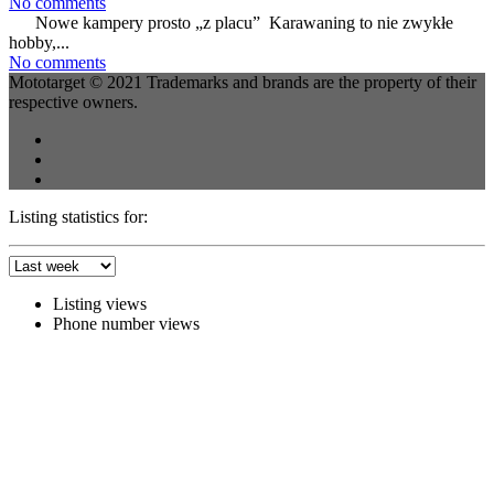
No comments
Nowe kampery prosto „z placu” Karawaning to nie zwykłe
hobby,...
No comments
Mototarget © 2021 Trademarks and brands are the property of their
respective owners.
Listing statistics for:
Listing views
Phone number views