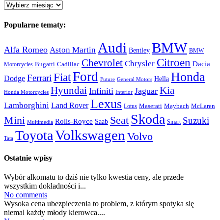
Archiwum:
Popularne tematy:
Audi
BMW
Alfa Romeo
Aston Martin
Bentley
BMW
Citroen
Chevrolet
Chrysler
Dacia
Bugatti
Cadillac
Motorcycles
Ford
Honda
Fiat
Ferrari
Dodge
Hella
Future
General Motors
Hyundai
Kia
Infiniti
Jaguar
Honda Motorcycles
Interior
Lexus
Lamborghini
Land Rover
McLaren
Maserati
Maybach
Lotus
Skoda
Mini
Seat
Suzuki
Rolls-Royce
Saab
Smart
Multimedia
Volkswagen
Toyota
Volvo
Tata
Ostatnie wpisy
Wybór alkomatu to dziś nie tylko kwestia ceny, ale przede
wszystkim dokładności i...
No comments
Wysoka cena ubezpieczenia to problem, z którym spotyka się
niemal każdy młody kierowca....