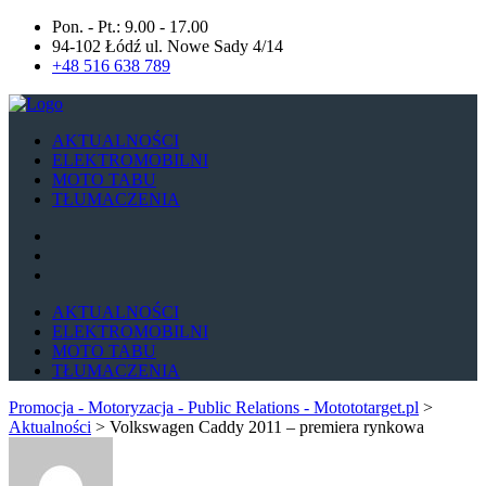
Pon. - Pt.: 9.00 - 17.00
94-102 Łódź ul. Nowe Sady 4/14
+48 516 638 789
AKTUALNOŚCI
ELEKTROMOBILNI
MOTO TABU
TŁUMACZENIA
AKTUALNOŚCI
ELEKTROMOBILNI
MOTO TABU
TŁUMACZENIA
Promocja - Motoryzacja - Public Relations - Motototarget.pl
>
Aktualności
>
Volkswagen Caddy 2011 – premiera rynkowa