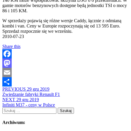
140 KM może współpracować skrzynia DSG o 6 przełożeniach. W
gamie motorów benzynowych dostępne będą jednostki TSI o mocy
86 i 105 KM.
W sprzedaży pojawią się różne wersje Caddy, łącznie z odmianą
kombi i van. Ceny w Europie rozpoczynają się od 13 595 Euro.
Sprzedaż rozpocznie się we wrześniu.
2010-07-23
Share this
Facebook
Mastodon
Email
PREVIOUS
29 gru 2019
Share
Zwiedzanie fabryki Renault F1
NEXT
29 gru 2019
Infiniti M37 - ceny w Polsce
Szukaj:
Archiwum: