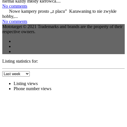
niemal każdy młody kierowca....
No comments
Nowe kampery prosto „z placu” Karawaning to nie zwykłe
hobby,...
No comments
Mototarget © 2021 Trademarks and brands are the property of their
respective owners.
Listing statistics for:
Listing views
Phone number views