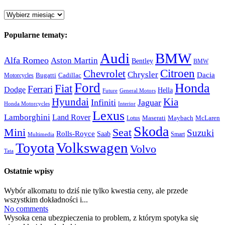
Archiwum:
Popularne tematy:
Audi
BMW
Alfa Romeo
Aston Martin
Bentley
BMW
Citroen
Chevrolet
Chrysler
Dacia
Bugatti
Cadillac
Motorcycles
Ford
Honda
Fiat
Ferrari
Dodge
Hella
Future
General Motors
Hyundai
Kia
Infiniti
Jaguar
Honda Motorcycles
Interior
Lexus
Lamborghini
Land Rover
McLaren
Maserati
Maybach
Lotus
Skoda
Mini
Seat
Suzuki
Rolls-Royce
Saab
Smart
Multimedia
Volkswagen
Toyota
Volvo
Tata
Ostatnie wpisy
Wybór alkomatu to dziś nie tylko kwestia ceny, ale przede
wszystkim dokładności i...
No comments
Wysoka cena ubezpieczenia to problem, z którym spotyka się