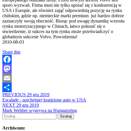
sporo wyzwań. Firma musi nie tylko uporać się z konkurencją w
USA i Europie, ale również zająć odpowiednią pozycję na rynku
chińskim, gdzie np. niemieckie marki premium już bardzo dobrze
zaznaczyły swoją obecność. Biorąc pod uwagę dynamikę wzrostu
rynku motoryzacyjnego w Chinach, łatwo pokusić się o
stwierdzenie, iż sukces na tym rynku może przeświadczyć o
globalnym sukcesie Volvo. Powodzenia!
2010-08-03
Share this
Facebook
Mastodon
Email
PREVIOUS
29 gru 2019
Share
Escalade - najchętniej kradzione auto w USA
NEXT
29 gru 2019
Mark Webber wygrywa na Hungaroring
Szukaj:
Archiwum: