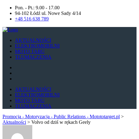
Pon. - Pt.: 9.00 - 17.00
94-102 Łódź ul. Nowe Sady 4/14
+48 516 638 789
AKTUALNOŚCI
ELEKTROMOBILNI
MOTO TABU
TŁUMACZENIA
AKTUALNOŚCI
ELEKTROMOBILNI
MOTO TABU
TŁUMACZENIA
Promocja - Motoryzacja - Public Relations - Motototarget.pl
>
Aktualności
>
Volvo od dziś w rękach Geely