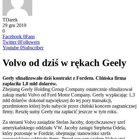
TDarek
29 gru 2019
0
Facebook
0
Fans
Twitter
0
Followers
Youtube
0
Subscriber
Volvo od dziś w rękach Geely
Geely sfinalizowało dziś kontrakt z Fordem. Chińska firma
zapłaciła 1,8 mld dolarów.
Zhejiang Geely Holding Group Company ostatecznie sfinalizował
zakup marki Volvo od Ford Motor Company. Geely wypłacając 1,3
mld dolarów dokonał największej do tej pory transakcji,
przedmiotem której było nabycie przez chiński koncern zagranicznej
firmy. Resztę sumy Geely ma zapłacić jeszcze w tym roku.
Za sterami Volvo zasiądzie Stefan Jacoby, dotychczasowy szef
amerykańskiego oddziału VW. Jacoby zastąpi Stephena Odela,
który pozostaje w Fordzie, obejmując stanowisko szefa
europejskiego oddziału firmy. Przed nowym szefem Volvo stoi