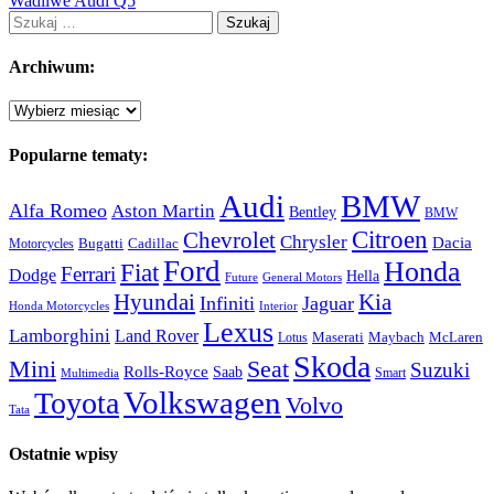
Wadliwe Audi Q5
Szukaj:
Archiwum:
Archiwum:
Popularne tematy:
Audi
BMW
Alfa Romeo
Aston Martin
Bentley
BMW
Citroen
Chevrolet
Chrysler
Dacia
Bugatti
Cadillac
Motorcycles
Ford
Honda
Fiat
Ferrari
Dodge
Hella
Future
General Motors
Hyundai
Kia
Infiniti
Jaguar
Honda Motorcycles
Interior
Lexus
Lamborghini
Land Rover
McLaren
Maserati
Maybach
Lotus
Skoda
Mini
Seat
Suzuki
Rolls-Royce
Saab
Smart
Multimedia
Volkswagen
Toyota
Volvo
Tata
Ostatnie wpisy