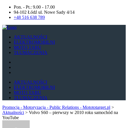
Pon. - Pt.: 9.00 - 17.00
94-102 Łódź ul. Nowe Sady 4/14
+48 516 638 789
AKTUALNOŚCI
ELEKTROMOBILNI
MOTO TABU
TŁUMACZENIA
AKTUALNOŚCI
ELEKTROMOBILNI
MOTO TABU
TŁUMACZENIA
Promocja - Motoryzacja - Public Relations - Motototarget.pl
>
Aktualności
>
Volvo S60 – pierwszy w 2010 roku samochód na
YouTube