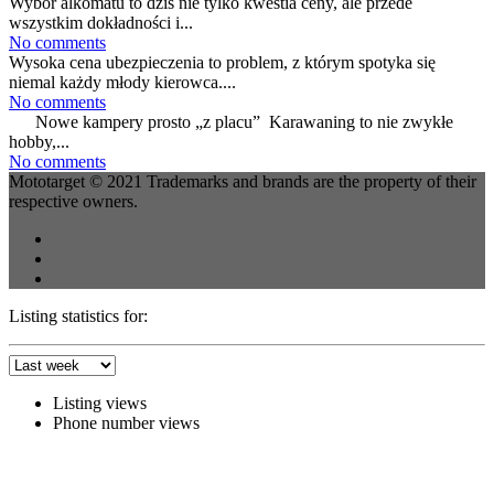
Wybór alkomatu to dziś nie tylko kwestia ceny, ale przede
wszystkim dokładności i...
No comments
Wysoka cena ubezpieczenia to problem, z którym spotyka się
niemal każdy młody kierowca....
No comments
Nowe kampery prosto „z placu” Karawaning to nie zwykłe
hobby,...
No comments
Mototarget © 2021 Trademarks and brands are the property of their
respective owners.
Listing statistics for:
Listing views
Phone number views