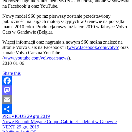
Pierwsze nagranie z udziałem S60 zostało udostępnione w sylwestra
na Facebook’u oraz YouTube.
Nowy model S60 po raz pierwszy zostanie przedstawiony
publiczności na targach motoryzacyjnych w Genewie na początku
marca 2010 roku. Produkcja ruszy już latem 2010 w fabryce Volvo
Cars w Gandawie (Belgia).
Więcej informacji oraz nagrania z nowym S60 można znaleźć na
stronie Volvo Cars na Facebook’u (
www.facebook.com/volvo
) oraz
kanale Volvo Cars na YouTube
(
www.youtube.com/volvocarsnews
).
2010-01-06
Share this
Facebook
Mastodon
Email
PREVIOUS
29 gru 2019
Share
Nowe Renault Megane Coupe-Cabriolet – debiut w Genewie
NEXT
29 gru 2019