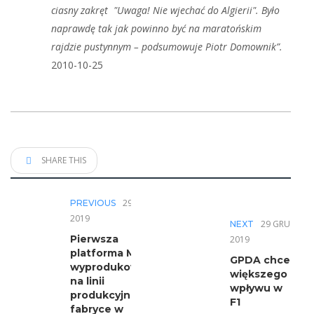
ciasny zakręt "Uwaga! Nie wjechać do Algierii". Było
naprawdę tak jak powinno być na maratońskim
rajdzie pustynnym – podsumowuje Piotr Domownik”.
2010-10-25
SHARE THIS
29 GRU
PREVIOUS
2019
29 GRU
NEXT
Pierwsza
2019
platforma MQB
GPDA chce
wyprodukowana
większego
na linii
wpływu w
produkcyjnej w
F1
fabryce w