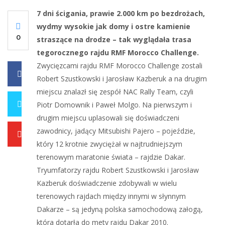
7 dni ścigania, prawie 2.000 km po bezdrożach,
wydmy wysokie jak domy i ostre kamienie
0
straszące na drodze – tak wyglądała trasa
tegorocznego rajdu RMF Morocco Challenge.
Zwycięzcami rajdu RMF Morocco Challenge zostali
0
Robert Szustkowski i Jarosław Kazberuk a na drugim
miejscu znalazł się zespół NAC Rally Team, czyli
Piotr Domownik i Paweł Molgo. Na pierwszym i
0
drugim miejscu uplasowali się doświadczeni
zawodnicy, jadący Mitsubishi Pajero – pojeździe,
0
który 12 krotnie zwyciężał w najtrudniejszym
terenowym maratonie świata – rajdzie Dakar.
Tryumfatorzy rajdu Robert Szustkowski i Jarosław
Kazberuk doświadczenie zdobywali w wielu
terenowych rajdach między innymi w słynnym
Dakarze – są jedyną polska samochodową załogą,
która dotarła do mety rajdu Dakar 2010.