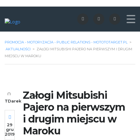
PROMOCJA - MOTORYZACJA - PUBLIC RELATIONS - MOTOTOTARGET.PL
>
AKTUALNOŚCI
>
ZAŁOGI MITSUBISHI PAJERO NA PIERWSZYM I DRUGIM
MIEJSCU W MAROKU
Załogi Mitsubishi
TDarek
Pajero na pierwszym
i drugim miejscu w
29
Maroku
gru
2019