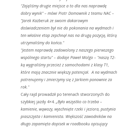
"Zajęliśmy drugie miejsce a to dla nas naprawdę
dobry wynik" – mówi Piotr Domownik z teamu NAC –
"Jarek Kazberuk ze swoim dakarowym
doświadczeniem był nie do pokonania na wydmach i
ten właśnie etap zepchnął nas na drugą pozycję, którą
utrzymaliśmy do końca."
"Jestem naprawdę zadowolony z naszego pierwszego
wspólnego startu" – dodaje Paweł Molgo – "naszą T2-
ką wygraliśmy przecież z samochodami z klasy T1,
które mają znacznie większy potencjał. A na wydmach
potrenujemy i zmierzymy się z Jarkiem ponownie za
rok."
Cały rajd prowadził po terenach stworzonych do
szybkiej jazdy 4×4.
„Było wszystko co trzeba –
kamienie, wąwozy, wyschnięte rzeki i jeziora, pustynia
piaszczysta i kamienista. Większość zawodników na
długo zapamięta dopisek w roadbooku opisujący