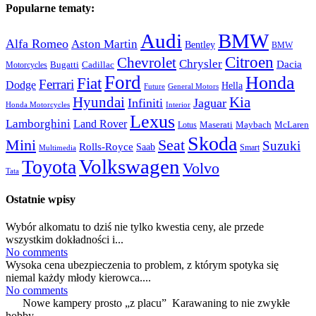
Popularne tematy:
Audi
BMW
Alfa Romeo
Aston Martin
Bentley
BMW
Citroen
Chevrolet
Chrysler
Dacia
Bugatti
Cadillac
Motorcycles
Ford
Honda
Fiat
Ferrari
Dodge
Hella
Future
General Motors
Hyundai
Kia
Infiniti
Jaguar
Honda Motorcycles
Interior
Lexus
Lamborghini
Land Rover
McLaren
Maserati
Maybach
Lotus
Skoda
Mini
Seat
Suzuki
Rolls-Royce
Saab
Smart
Multimedia
Volkswagen
Toyota
Volvo
Tata
Ostatnie wpisy
Wybór alkomatu to dziś nie tylko kwestia ceny, ale przede
wszystkim dokładności i...
No comments
Wysoka cena ubezpieczenia to problem, z którym spotyka się
niemal każdy młody kierowca....
No comments
Nowe kampery prosto „z placu” Karawaning to nie zwykłe
hobby,...