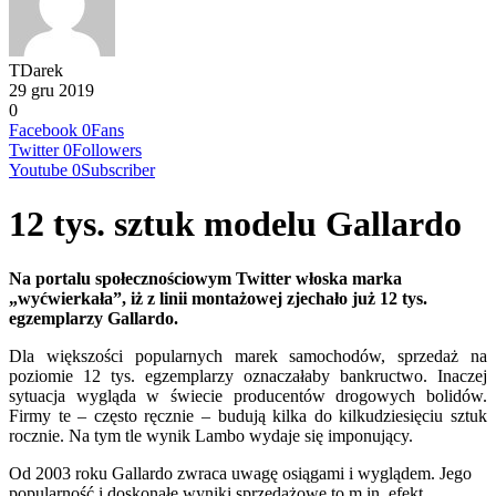
TDarek
29 gru 2019
0
Facebook
0
Fans
Twitter
0
Followers
Youtube
0
Subscriber
12 tys. sztuk modelu Gallardo
Na portalu społecznościowym Twitter włoska marka
„wyćwierkała”, iż z linii montażowej zjechało już 12 tys.
egzemplarzy Gallardo.
Dla większości popularnych marek samochodów, sprzedaż na
poziomie 12 tys. egzemplarzy oznaczałaby bankructwo. Inaczej
sytuacja wygląda w świecie producentów drogowych bolidów.
Firmy te – często ręcznie – budują kilka do kilkudziesięciu sztuk
rocznie. Na tym tle wynik Lambo wydaje się imponujący.
Od 2003 roku Gallardo zwraca uwagę osiągami i wyglądem. Jego
popularność i doskonałe wyniki sprzedażowe to m.in. efekt