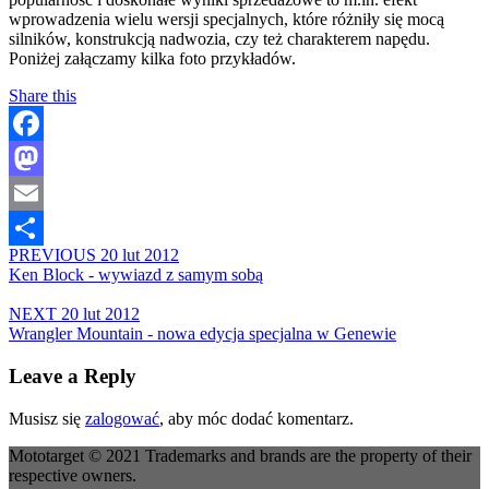
wprowadzenia wielu wersji specjalnych, które różniły się mocą
silników, konstrukcją nadwozia, czy też charakterem napędu.
Poniżej załączamy kilka foto przykładów.
Share this
Facebook
Mastodon
Email
PREVIOUS
20 lut 2012
Share
Ken Block - wywiazd z samym sobą
NEXT
20 lut 2012
Wrangler Mountain - nowa edycja specjalna w Genewie
Leave a Reply
Musisz się
zalogować
, aby móc dodać komentarz.
Mototarget © 2021 Trademarks and brands are the property of their
respective owners.