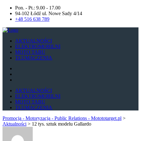
Pon. - Pt.: 9.00 - 17.00
94-102 Łódź ul. Nowe Sady 4/14
+48 516 638 789
AKTUALNOŚCI
ELEKTROMOBILNI
MOTO TABU
TŁUMACZENIA
AKTUALNOŚCI
ELEKTROMOBILNI
MOTO TABU
TŁUMACZENIA
Promocja - Motoryzacja - Public Relations - Motototarget.pl
>
Aktualności
>
12 tys. sztuk modelu Gallardo