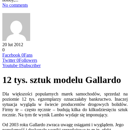
No comments
20 lut 2012
0
Facebook
0
Fans
Twitter
0
Followers
Youtube
0
Subscriber
12 tys. sztuk modelu Gallardo
Dla większości popularnych marek samochodów, sprzedaż na
poziomie 12 tys. egzemplarzy oznaczałaby bankructwo. Inaczej
sytuacja wygląda w świecie producentów drogowych bolidów.
Firmy te – często ręcznie – budują kilka do kilkudziesięciu sztuk
rocznie. Na tym tle wynik Lambo wydaje się imponujący.
Od 2003 roku Gallardo zwraca uwagę osiągami i wyglądem. Jego
popularność i doskonałe wyniki sprzedażowe to m.in. efekt