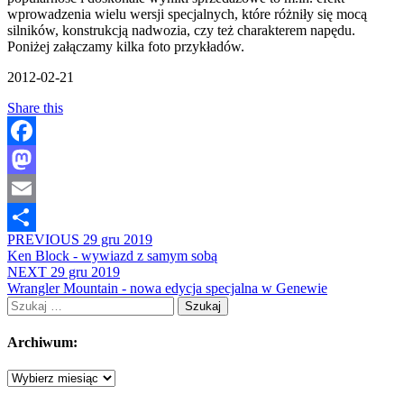
wprowadzenia wielu wersji specjalnych, które różniły się mocą
silników, konstrukcją nadwozia, czy też charakterem napędu.
Poniżej załączamy kilka foto przykładów.
2012-02-21
Share this
Facebook
Mastodon
Email
PREVIOUS
29 gru 2019
Share
Ken Block - wywiazd z samym sobą
NEXT
29 gru 2019
Wrangler Mountain - nowa edycja specjalna w Genewie
Szukaj:
Archiwum:
Archiwum: