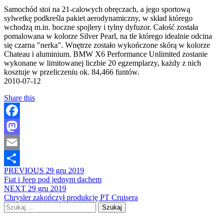
Samochód stoi na 21-calowych obręczach, a jego sportową
sylwetkę podkreśla pakiet aerodynamiczny, w skład którego
wchodzą m.in. boczne spojlery i tylny dyfuzor. Całość została
pomalowana w kolorze Silver Pearl, na tle którego idealnie odcina
się czarna "nerka". Wnętrze zostało wykończone skórą w kolorze
Chateau i aluminium. BMW X6 Performance Unlimited zostanie
wykonane w limitowanej liczbie 20 egzemplarzy, każdy z nich
kosztuje w przeliczeniu ok. 84,466 funtów.
2010-07-12
Share this
Facebook
Mastodon
Email
PREVIOUS
29 gru 2019
Share
Fiat i Jeep pod jednym dachem
NEXT
29 gru 2019
Chrysler zakończył produkcję PT Cruisera
Szukaj: