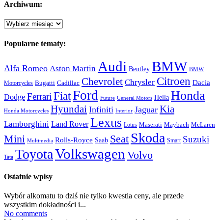
Archiwum:
Archiwum:
Popularne tematy:
Audi
BMW
Alfa Romeo
Aston Martin
Bentley
BMW
Citroen
Chevrolet
Chrysler
Dacia
Bugatti
Cadillac
Motorcycles
Ford
Honda
Fiat
Ferrari
Dodge
Hella
Future
General Motors
Hyundai
Kia
Infiniti
Jaguar
Honda Motorcycles
Interior
Lexus
Lamborghini
Land Rover
McLaren
Maserati
Maybach
Lotus
Skoda
Mini
Seat
Suzuki
Rolls-Royce
Saab
Smart
Multimedia
Volkswagen
Toyota
Volvo
Tata
Ostatnie wpisy
Wybór alkomatu to dziś nie tylko kwestia ceny, ale przede
wszystkim dokładności i...
No comments