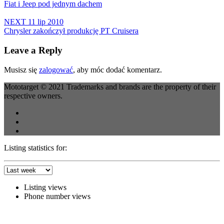
Fiat i Jeep pod jednym dachem
NEXT
11 lip 2010
Chrysler zakończył produkcję PT Cruisera
Leave a Reply
Musisz się
zalogować
, aby móc dodać komentarz.
Mototarget © 2021 Trademarks and brands are the property of their
respective owners.
Listing statistics for:
Listing views
Phone number views