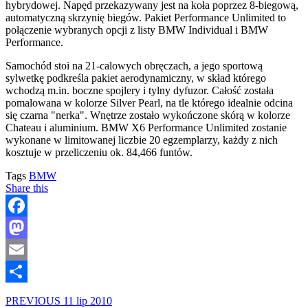
hybrydowej. Napęd przekazywany jest na koła poprzez 8-biegową,
automatyczną skrzynię biegów. Pakiet Performance Unlimited to
połączenie wybranych opcji z listy BMW Individual i BMW
Performance.
Samochód stoi na 21-calowych obręczach, a jego sportową
sylwetkę podkreśla pakiet aerodynamiczny, w skład którego
wchodzą m.in. boczne spojlery i tylny dyfuzor. Całość została
pomalowana w kolorze Silver Pearl, na tle którego idealnie odcina
się czarna "nerka". Wnętrze zostało wykończone skórą w kolorze
Chateau i aluminium. BMW X6 Performance Unlimited zostanie
wykonane w limitowanej liczbie 20 egzemplarzy, każdy z nich
kosztuje w przeliczeniu ok. 84,466 funtów.
Tags
BMW
Share this
Facebook
Mastodon
Email
Share
PREVIOUS
11 lip 2010