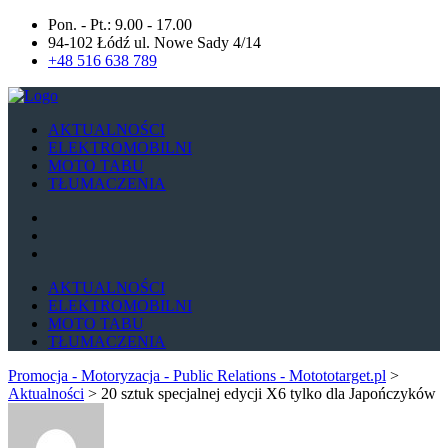
Pon. - Pt.: 9.00 - 17.00
94-102 Łódź ul. Nowe Sady 4/14
+48 516 638 789
AKTUALNOŚCI
ELEKTROMOBILNI
MOTO TABU
TŁUMACZENIA
AKTUALNOŚCI
ELEKTROMOBILNI
MOTO TABU
TŁUMACZENIA
Promocja - Motoryzacja - Public Relations - Motototarget.pl
>
Aktualności
>
20 sztuk specjalnej edycji X6 tylko dla Japończyków