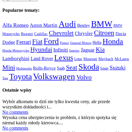
Popularne tematy:
Audi
BMW
Alfa Romeo
Aston Martin
Bentley
BMW
Citroen
Chevrolet
Chrysler
Dacia
Bugatti
Cadillac
Motorcycles
Ford
Honda
Fiat
Ferrari
Dodge
Hella
Future
General Motors
Hyundai
Kia
Infiniti
Jaguar
Honda Motorcycles
Interior
Lexus
Lamborghini
Land Rover
McLaren
Maserati
Maybach
Lotus
Skoda
Mini
Seat
Suzuki
Rolls-Royce
Saab
Smart
Multimedia
Volkswagen
Toyota
Volvo
Tata
Ostatnie wpisy
Wybór alkomatu to dziś nie tylko kwestia ceny, ale przede
wszystkim dokładności i...
No comments
Wysoka cena ubezpieczenia to problem, z którym spotyka się
niemal każdy młody kierowca....
No comments