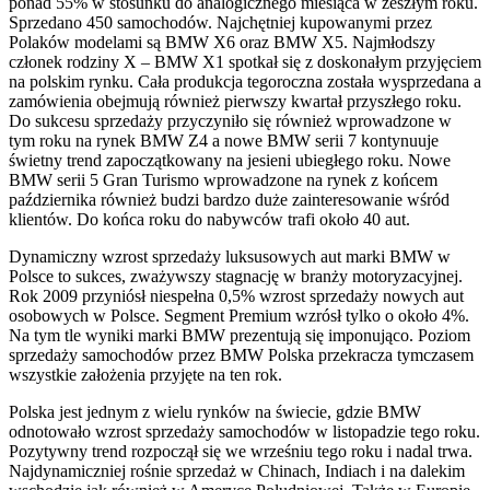
ponad 55% w stosunku do analogicznego miesiąca w zeszłym roku.
Sprzedano 450 samochodów. Najchętniej kupowanymi przez
Polaków modelami są BMW X6 oraz BMW X5. Najmłodszy
członek rodziny X – BMW X1 spotkał się z doskonałym przyjęciem
na polskim rynku. Cała produkcja tegoroczna została wysprzedana a
zamówienia obejmują również pierwszy kwartał przyszłego roku.
Do sukcesu sprzedaży przyczyniło się również wprowadzone w
tym roku na rynek BMW Z4 a nowe BMW serii 7 kontynuuje
świetny trend zapoczątkowany na jesieni ubiegłego roku. Nowe
BMW serii 5 Gran Turismo wprowadzone na rynek z końcem
października również budzi bardzo duże zainteresowanie wśród
klientów. Do końca roku do nabywców trafi około 40 aut.
Dynamiczny wzrost sprzedaży luksusowych aut marki BMW w
Polsce to sukces, zważywszy stagnację w branży motoryzacyjnej.
Rok 2009 przyniósł niespełna 0,5% wzrost sprzedaży nowych aut
osobowych w Polsce. Segment Premium wzrósł tylko o około 4%.
Na tym tle wyniki marki BMW prezentują się imponująco. Poziom
sprzedaży samochodów przez BMW Polska przekracza tymczasem
wszystkie założenia przyjęte na ten rok.
Polska jest jednym z wielu rynków na świecie, gdzie BMW
odnotowało wzrost sprzedaży samochodów w listopadzie tego roku.
Pozytywny trend rozpoczął się we wrześniu tego roku i nadal trwa.
Najdynamiczniej rośnie sprzedaż w Chinach, Indiach i na dalekim