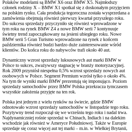
Polaków modelami są BMW X6 oraz BMW X5. Najmłodszy
członek rodziny X – BMW X1 spotkał się z doskonałym przyjęciem
na polskim rynku. Cała produkcja tegoroczna została wysprzedana a
zamówienia obejmują również pierwszy kwartał przyszłego roku.
Do sukcesu sprzedaży przyczyniło się również wprowadzone w
tym roku na rynek BMW Z4 a nowe BMW serii 7 kontynuuje
świetny trend zapoczątkowany na jesieni ubiegłego roku. Nowe
BMW serii 5 Gran Turismo wprowadzone na rynek z końcem
października również budzi bardzo duże zainteresowanie wśród
klientów. Do końca roku do nabywców trafi około 40 aut.
Dynamiczny wzrost sprzedaży luksusowych aut marki BMW w
Polsce to sukces, zważywszy stagnację w branży motoryzacyjnej.
Rok 2009 przyniósł niespełna 0,5% wzrost sprzedaży nowych aut
osobowych w Polsce. Segment Premium wzrósł tylko o około 4%.
Na tym tle wyniki marki BMW prezentują się imponująco. Poziom
sprzedaży samochodów przez BMW Polska przekracza tymczasem
wszystkie założenia przyjęte na ten rok.
Polska jest jednym z wielu rynków na świecie, gdzie BMW
odnotowało wzrost sprzedaży samochodów w listopadzie tego roku.
Pozytywny trend rozpoczął się we wrześniu tego roku i nadal trwa.
Najdynamiczniej rośnie sprzedaż w Chinach, Indiach i na dalekim
wschodzie jak również w Ameryce Południowej. Także w Europie
sprzedaje się coraz więcej aut tej marki – m.in. w Wielkiej Brytanii,