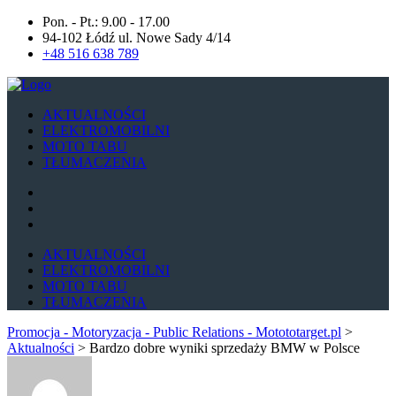
Pon. - Pt.: 9.00 - 17.00
94-102 Łódź ul. Nowe Sady 4/14
+48 516 638 789
AKTUALNOŚCI
ELEKTROMOBILNI
MOTO TABU
TŁUMACZENIA
AKTUALNOŚCI
ELEKTROMOBILNI
MOTO TABU
TŁUMACZENIA
Promocja - Motoryzacja - Public Relations - Motototarget.pl
>
Aktualności
>
Bardzo dobre wyniki sprzedaży BMW w Polsce