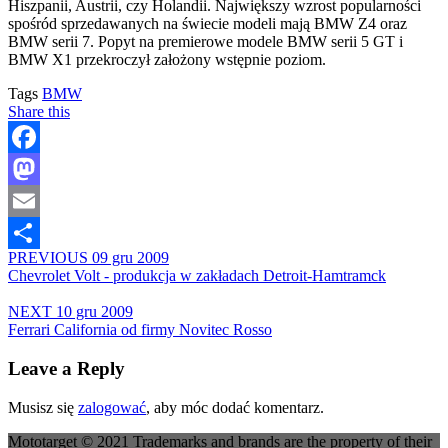
Hiszpanii, Austrii, czy Holandii. Największy wzrost popularności
spośród sprzedawanych na świecie modeli mają BMW Z4 oraz
BMW serii 7. Popyt na premierowe modele BMW serii 5 GT i
BMW X1 przekroczył założony wstępnie poziom.
Tags
BMW
Share this
Facebook
Mastodon
Email
PREVIOUS
09 gru 2009
Share
Chevrolet Volt - produkcja w zakładach Detroit-Hamtramck
NEXT
10 gru 2009
Ferrari California od firmy Novitec Rosso
Leave a Reply
Musisz się
zalogować
, aby móc dodać komentarz.
Mototarget © 2021 Trademarks and brands are the property of their