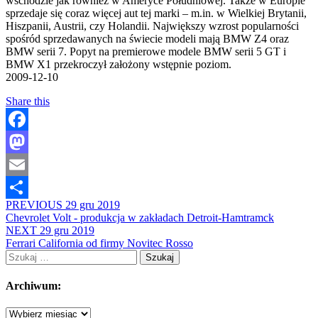
wschodzie jak również w Ameryce Południowej. Także w Europie
sprzedaje się coraz więcej aut tej marki – m.in. w Wielkiej Brytanii,
Hiszpanii, Austrii, czy Holandii. Największy wzrost popularności
spośród sprzedawanych na świecie modeli mają BMW Z4 oraz
BMW serii 7. Popyt na premierowe modele BMW serii 5 GT i
BMW X1 przekroczył założony wstępnie poziom.
2009-12-10
Share this
Facebook
Mastodon
Email
PREVIOUS
29 gru 2019
Share
Chevrolet Volt - produkcja w zakładach Detroit-Hamtramck
NEXT
29 gru 2019
Ferrari California od firmy Novitec Rosso
Szukaj:
Archiwum:
Archiwum: