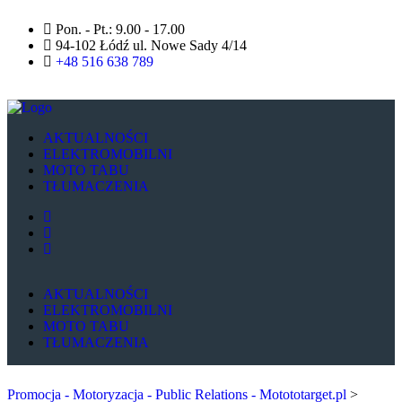
Pon. - Pt.: 9.00 - 17.00
94-102 Łódź ul. Nowe Sady 4/14
+48 516 638 789
AKTUALNOŚCI
ELEKTROMOBILNI
MOTO TABU
TŁUMACZENIA
AKTUALNOŚCI
ELEKTROMOBILNI
MOTO TABU
TŁUMACZENIA
Promocja - Motoryzacja - Public Relations - Motototarget.pl
>