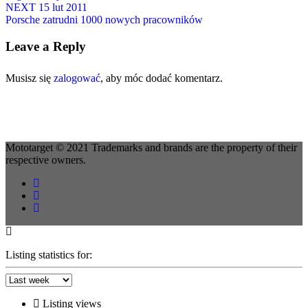
NEXT
15 lut 2011
Porsche zatrudni 1000 nowych pracowników
Leave a Reply
Musisz się
zalogować
, aby móc dodać komentarz.
Mototarget © 2021 Trademarks and brands are the property of their
respective owners.
Listing statistics for:
Listing views