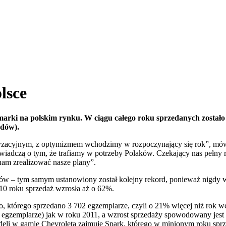
lsce
arki na polskim rynku. W ciągu całego roku sprzedanych zostało
odów).
oryzacyjnym, z optymizmem wchodzimy w rozpoczynający się rok”, mówi
 świadczą o tym, że trafiamy w potrzeby Polaków. Czekający nas peł
nam zrealizować nasze plany”.
– tym samym ustanowiony został kolejny rekord, ponieważ nigdy wcz
0 roku sprzedaż wzrosła aż o 62%.
którego sprzedano 3 702 egzemplarze, czyli o 21% więcej niż rok wcz
1 egzemplarze) jak w roku 2011, a wzrost sprzedaży spowodowany jes
odeli w gamie Chevroleta zajmuje Spark, którego w minionym roku spr