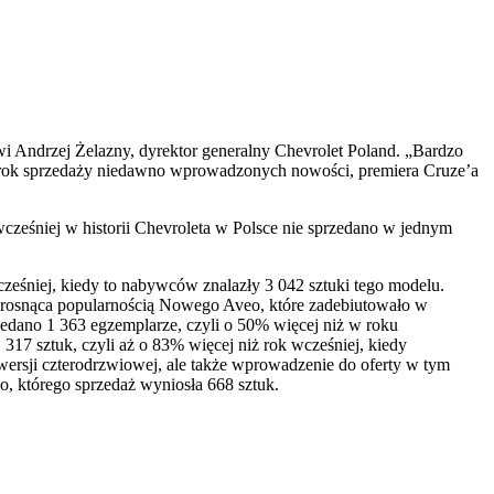
 Andrzej Żelazny, dyrektor generalny Chevrolet Poland. „Bardzo
ny rok sprzedaży niedawno wprowadzonych nowości, premiera Cruze’a
eśniej w historii Chevroleta w Polsce nie sprzedano w jednym
eśniej, kiedy to nabywców znalazły 3 042 sztuki tego modelu.
t rosnąca popularnością Nowego Aveo, które zadebiutowało w
zedano 1 363 egzemplarze, czyli o 50% więcej niż w roku
17 sztuk, czyli aż o 83% więcej niż rok wcześniej, kiedy
rsji czterodrzwiowej, ale także wprowadzenie do oferty w tym
, którego sprzedaż wyniosła 668 sztuk.