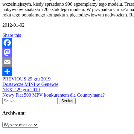
wcześniejszym, kiedy sprzedano 906 egzemplarzy tego modelu. Trzeci
nabywców znalazło 720 sztuk tego modelu. W przypadku Cruze’a na 
roku tego popularnego kompaktu z pięciodrzwiowym nadwoziem. Rewe
2012-01-02
Share this
Facebook
Mastodon
Email
PREVIOUS
29 gru 2019
Share
Dostawcze MINI w Genewie
NEXT
29 gru 2019
Nowy Fiat 500 MPV konkurentem dla Countrymana?
Szukaj:
Archiwum:
Archiwum: