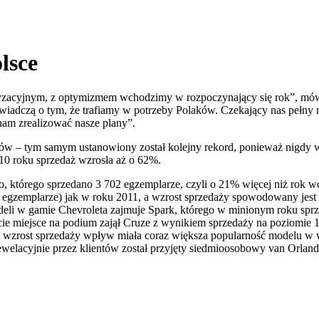
lsce
oryzacyjnym, z optymizmem wchodzimy w rozpoczynający się rok”, mówi
 świadczą o tym, że trafiamy w potrzeby Polaków. Czekający nas peł
nam zrealizować nasze plany”.
– tym samym ustanowiony został kolejny rekord, ponieważ nigdy wcz
0 roku sprzedaż wzrosła aż o 62%.
którego sprzedano 3 702 egzemplarze, czyli o 21% więcej niż rok wcz
1 egzemplarze) jak w roku 2011, a wzrost sprzedaży spowodowany jes
odeli w gamie Chevroleta zajmuje Spark, którego w minionym roku spr
e miejsce na podium zajął Cruze z wynikiem sprzedaży na poziomie 1 3
wzrost sprzedaży wpływ miała coraz większa popularność modelu w we
lacyjnie przez klientów został przyjęty siedmioosobowy van Orlando