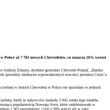
 w Polsce aż 7 783 nowych Chevroletów, co oznacza 26% wzrost
 Andrzej Żelazny, dyrektor generalny Chevrolet Poland. „Bardzo
ny rok sprzedaży niedawno wprowadzonych nowości, premiera Cruze’a
eśniej w historii Chevroleta w Polsce nie sprzedano w jednym
eśniej, kiedy to nabywców znalazły 3 042 sztuki tego modelu.
t rosnąca popularnością Nowego Aveo, które zadebiutowało w
zedano 1 363 egzemplarze, czyli o 50% więcej niż w roku