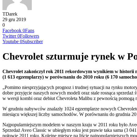
TDarek
29 gru 2019
0
Facebook
0
Fans
Twitter
0
Followers
Youtube
0
Subscriber
Chevrolet szturmuje rynek w Po
Chevrolet zakończył rok 2011 rekordowym wynikiem w historii m
(1 613 egzemplarzy) w porównaniu do 2010 roku (6 170 samoch
„Pomimo niesprzyjających prognoz i trudnej sytuacji na rynku mot
dobre przyjęcie naszych nowych modeli oraz stale rosnąca sprzedaż
w wersji kombi oraz debiut Chevroleta Malibu z pewnością pomogą 
W grudniu nabywców znalazły 1024 egzemplarze nowych Chevroletów 
miesiącu większej liczby samochodów. W porównaniu do grudnia 201
Najpopularniejszym modelem w naszym kraju w 2011 roku było Aveo, 
Sprzedaż Aveo Classic w ubiegłym roku jest prawie taka sama (3 04
połowie 2011 roku. Kolejne miejsce na liście najpopularniejszych m