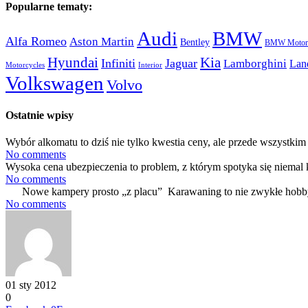
Popularne tematy:
Audi
BMW
Alfa Romeo
Aston Martin
Bentley
BMW Motorc
Hyundai
Kia
Infiniti
Jaguar
Lamborghini
Lan
Motorcycles
Interior
Volkswagen
Volvo
Ostatnie wpisy
Wybór alkomatu to dziś nie tylko kwestia ceny, ale przede wszystkim 
No comments
Wysoka cena ubezpieczenia to problem, z którym spotyka się niemal 
No comments
Nowe kampery prosto „z placu” Karawaning to nie zwykłe hobby
No comments
01 sty 2012
0