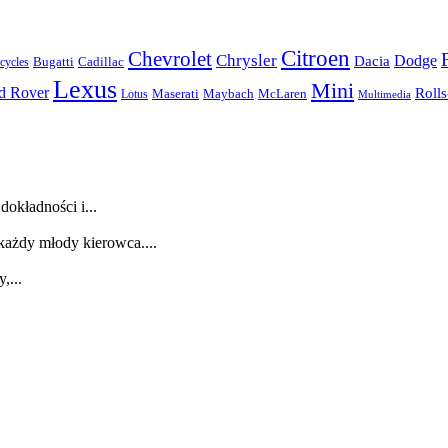
Citroen
Chevrolet
Chrysler
Dodge
Dacia
Bugatti
Cadillac
ycles
Lexus
Mini
d Rover
Roll
McLaren
Maserati
Maybach
Lotus
Multimedia
dokładności i...
każdy młody kierowca....
,...