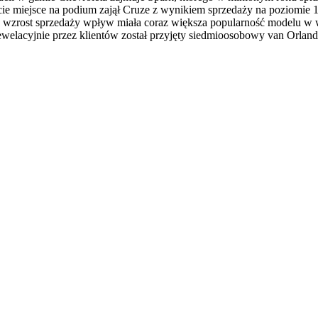
e miejsce na podium zajął Cruze z wynikiem sprzedaży na poziomie 1 3
wzrost sprzedaży wpływ miała coraz większa popularność modelu w we
lacyjnie przez klientów został przyjęty siedmioosobowy van Orlando