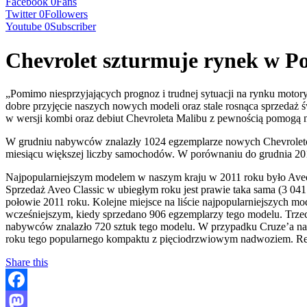
Facebook
0
Fans
Twitter
0
Followers
Youtube
0
Subscriber
Chevrolet szturmuje rynek w Po
„Pomimo niesprzyjających prognoz i trudnej sytuacji na rynku mot
dobre przyjęcie naszych nowych modeli oraz stale rosnąca sprzedaż
w wersji kombi oraz debiut Chevroleta Malibu z pewnością pomogą 
W grudniu nabywców znalazły 1024 egzemplarze nowych Chevroletów 
miesiącu większej liczby samochodów. W porównaniu do grudnia 201
Najpopularniejszym modelem w naszym kraju w 2011 roku było Aveo, 
Sprzedaż Aveo Classic w ubiegłym roku jest prawie taka sama (3 04
połowie 2011 roku. Kolejne miejsce na liście najpopularniejszych m
wcześniejszym, kiedy sprzedano 906 egzemplarzy tego modelu. Trzeci
nabywców znalazło 720 sztuk tego modelu. W przypadku Cruze’a na 
roku tego popularnego kompaktu z pięciodrzwiowym nadwoziem. Rewe
Share this
Facebook