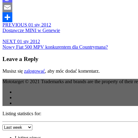
Mastodon
Email
PREVIOUS
01 sty 2012
Share
Dostawcze MINI w Genewie
NEXT
01 sty 2012
Nowy Fiat 500 MPV konkurentem dla Countrymana?
Leave a Reply
Musisz się
zalogować
, aby móc dodać komentarz.
Mototarget © 2021 Trademarks and brands are the property of their r
Listing statistics for:
Listing views