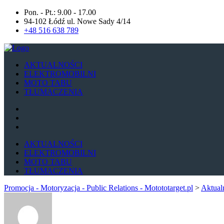
Pon. - Pt.: 9.00 - 17.00
94-102 Łódź ul. Nowe Sady 4/14
+48 516 638 789
AKTUALNOŚCI
ELEKTROMOBILNI
MOTO TABU
TŁUMACZENIA
AKTUALNOŚCI
ELEKTROMOBILNI
MOTO TABU
TŁUMACZENIA
Promocja - Motoryzacja - Public Relations - Motototarget.pl
>
Aktual