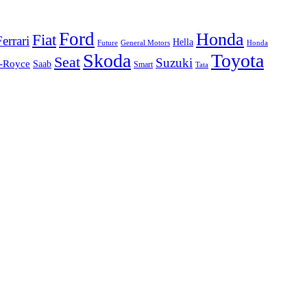
Ford
Honda
Fiat
Ferrari
Hella
Future
Honda
General Motors
Skoda
Toyota
Seat
Suzuki
s-Royce
Saab
Smart
Tata