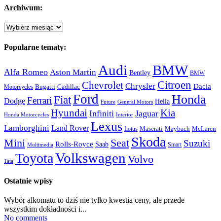
Archiwum:
Archiwum:
Popularne tematy:
Audi
BMW
Alfa Romeo
Aston Martin
Bentley
BMW
Citroen
Chevrolet
Chrysler
Dacia
Bugatti
Cadillac
Motorcycles
Ford
Honda
Fiat
Ferrari
Dodge
Hella
Future
General Motors
Hyundai
Kia
Infiniti
Jaguar
Honda Motorcycles
Interior
Lexus
Lamborghini
Land Rover
McLaren
Maserati
Maybach
Lotus
Skoda
Mini
Seat
Suzuki
Rolls-Royce
Saab
Smart
Multimedia
Volkswagen
Toyota
Volvo
Tata
Ostatnie wpisy
Wybór alkomatu to dziś nie tylko kwestia ceny, ale przede
wszystkim dokładności i...
No comments