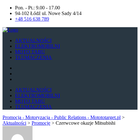
Pon. - Pt.: 9.00 - 17.00
94-102 Łódź ul. Nowe Sady 4/14
+48 516 638 789
AKTUALNOŚCI
ELEKTROMOBILNI
MOTO TABU
TŁUMACZENIA
AKTUALNOŚCI
ELEKTROMOBILNI
MOTO TABU
TŁUMACZENIA
Promocja - Motoryzacja - Public Relations - Motototarget.pl
>
Aktualności
>
Promocje
>
Czerwcowe okazje Mitsubishi