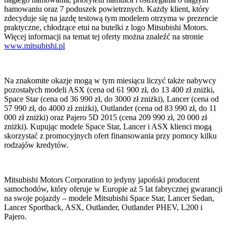
hamowaniu oraz 7 poduszek powietrznych. Każdy klient, który
zdecyduje się na jazdę testową tym modelem otrzyma w prezencie
praktyczne, chłodzące etui na butelki z logo Mitsubishi Motors.
Więcej informacji na temat tej oferty można znaleźć na stronie
www.mitsubishi.pl
Na znakomite okazje mogą w tym miesiącu liczyć także nabywcy
pozostałych modeli ASX (cena od 61 900 zł, do 13 400 zł zniżki,
Space Star (cena od 36 990 zł, do 3000 zł zniżki), Lancer (cena od
57 990 zł, do 4000 zł zniżki), Outlander (cena od 83 990 zł, do 11
000 zł zniżki) oraz Pajero 5D 2015 (cena 209 990 zł, 20 000 zł
zniżki). Kupując modele Space Star, Lancer i ASX klienci mogą
skorzystać z promocyjnych ofert finansowania przy pomocy kilku
rodzajów kredytów.
Mitsubishi Motors Corporation to jedyny japoński producent
samochodów, który oferuje w Europie aż 5 lat fabrycznej gwarancji
na swoje pojazdy – modele Mitsubishi Space Star, Lancer Sedan,
Lancer Sportback, ASX, Outlander, Outlander PHEV, L200 i
Pajero.