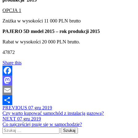
OPCJA 1
Zniżka w wysokości 11 000 PLN brutto
PAJERO 5D model 2015 – rok produkcji 2015
Rabat w wysokości 20 000 PLN brutto.
47872
Share this
Facebook
Mastodon
Email
PREVIOUS
07 gru 2019
Share
Czy warto kupować samochód z instalacją gazową?
NEXT
07 gru 2019
Co najczęściej psuje się w samochodzie?
Szukaj: