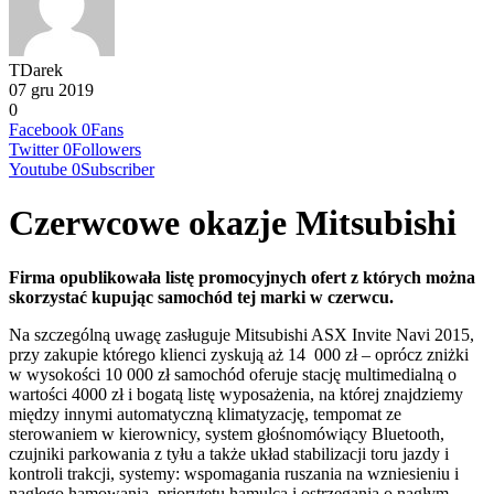
TDarek
07 gru 2019
0
Facebook
0
Fans
Twitter
0
Followers
Youtube
0
Subscriber
Czerwcowe okazje Mitsubishi
Firma opublikowała listę promocyjnych ofert z których można
skorzystać kupując samochód tej marki w czerwcu.
Na szczególną uwagę zasługuje Mitsubishi ASX Invite Navi 2015,
przy zakupie którego klienci zyskują aż 14 000 zł – oprócz zniżki
w wysokości 10 000 zł samochód oferuje stację multimedialną o
wartości 4000 zł i bogatą listę wyposażenia, na której znajdziemy
między innymi automatyczną klimatyzację, tempomat ze
sterowaniem w kierownicy, system głośnomówiący Bluetooth,
czujniki parkowania z tyłu a także układ stabilizacji toru jazdy i
kontroli trakcji, systemy: wspomagania ruszania na wzniesieniu i
nagłego hamowania, priorytetu hamulca i ostrzegania o nagłym