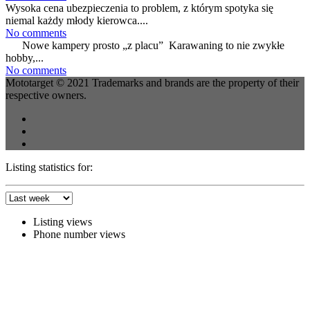
Wysoka cena ubezpieczenia to problem, z którym spotyka się
niemal każdy młody kierowca....
No comments
Nowe kampery prosto „z placu” Karawaning to nie zwykłe
hobby,...
No comments
Mototarget © 2021 Trademarks and brands are the property of their
respective owners.
Listing statistics for:
Listing views
Phone number views